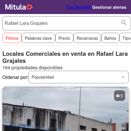
Tus favoritos
Gestionar alertas
Filtros
Palabras clave
Precio
Recámaras
Baños
Tipo
Locales Comerciales en venta en Rafael Lara
Grajales
164 propiedades disponibles
Ordenar por:
Popularidad
1