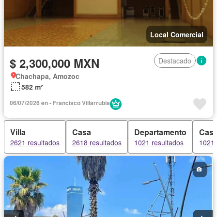
Local Comercial
$ 2,300,000 MXN
Destacado
Chachapa, Amozoc
582 m²
06/07/2026 en - Francisco Villarrubia
Villa
Casa
Departamento
Casa
2621 resultados
2618 resultados
1021 resultados
1021 