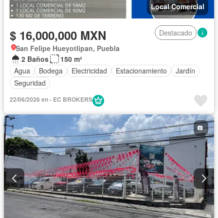
Local Comercial
$ 16,000,000 MXN
Destacado
San Felipe Hueyotlipan, Puebla
2 Baños
150 m²
Agua
Bodega
Electricidad
Estacionamiento
Jardín
Seguridad
22/06/2026 en - EC BROKERS