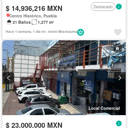
$ 14,936,216 MXN
Destacado
Centro Histórico, Puebla
21 Baños
1,277 m²
Hace 1 semana, 1 día en - Ivette Moctezuma
Local Comercial
$ 23,000,000 MXN