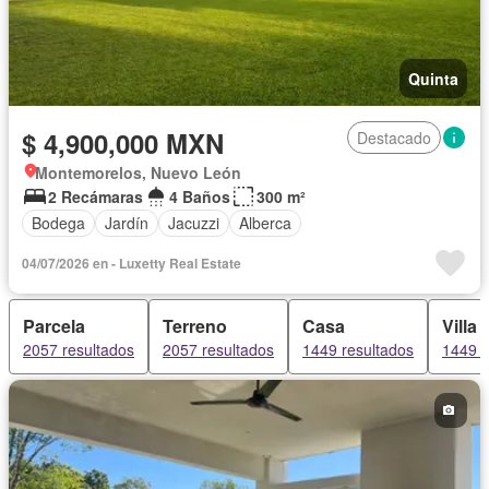
Quinta
$ 4,900,000 MXN
Destacado
Montemorelos, Nuevo León
2 Recámaras
4 Baños
300 m²
Bodega
Jardín
Jacuzzi
Alberca
04/07/2026 en - Luxetty Real Estate
Parcela
Terreno
Casa
Villa
2057 resultados
2057 resultados
1449 resultados
1449 r