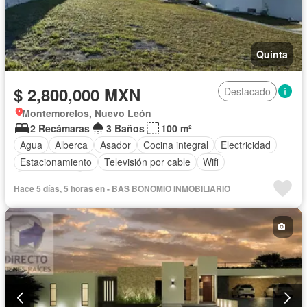
Quinta
$ 2,800,000 MXN
Destacado
Montemorelos, Nuevo León
2 Recámaras
3 Baños
100 m²
Agua
Alberca
Asador
Cocina integral
Electricidad
Estacionamiento
Televisión por cable
Wifi
Zonas verdes
Hace 5 días, 5 horas en - BAS BONOMIO INMOBILIARIO