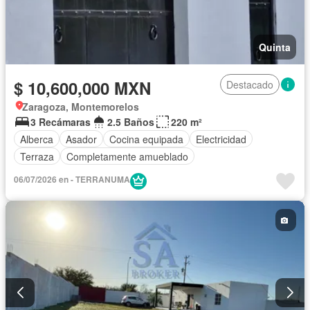
Quinta
$ 10,600,000 MXN
Destacado
Zaragoza, Montemorelos
3 Recámaras
2.5 Baños
220 m²
Alberca
Asador
Cocina equipada
Electricidad
Terraza
Completamente amueblado
06/07/2026 en - TERRANUMA