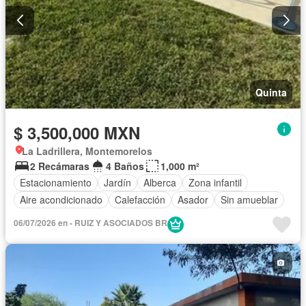
Quinta
$ 3,500,000 MXN
La Ladrillera, Montemorelos
2 Recámaras
4 Baños
1,000 m²
Estacionamiento
Jardín
Alberca
Zona infantil
Aire acondicionado
Calefacción
Asador
Sin amueblar
06/07/2026 en - RUIZ Y ASOCIADOS BR