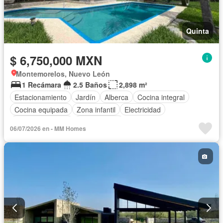
Quinta
$ 6,750,000 MXN
Montemorelos, Nuevo León
1 Recámara
2.5 Baños
2,898 m²
Estacionamiento
Jardín
Alberca
Cocina integral
Cocina equipada
Zona infantil
Electricidad
Vista panorámica
Sin amueblar
06/07/2026 en - MM Homes