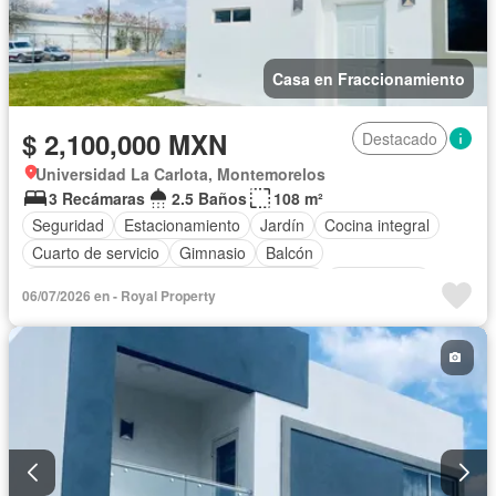
Casa en Fraccionamiento
$ 2,100,000 MXN
Destacado
Universidad La Carlota, Montemorelos
3 Recámaras
2.5 Baños
108 m²
Seguridad
Estacionamiento
Jardín
Cocina integral
Cuarto de servicio
Gimnasio
Balcón
Acceso para personas con discapacidad
Zona infantil
06/07/2026 en - Royal Property
Sala polivalente
Internet
Bodega
Aire acondicionado
Circuito cerrado de televisión
Electricidad
Agua
Cuarto de Limpieza
Televisión por cable
Calefacción
Gas natural
Asador
Zonas verdes
Despacho
Vista panorámica
Recámara con closet
Caseta de vigilancia
Sin amueblar