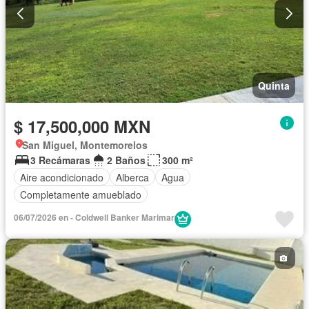
Quinta
$ 17,500,000 MXN
San Miguel, Montemorelos
3 Recámaras
2 Baños
300 m²
Aire acondicionado
Alberca
Agua
Completamente amueblado
06/07/2026 en - Coldwell Banker Marimar