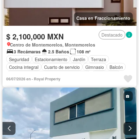
Casa en Fraccionamiento
$ 2,100,000 MXN
Destacado
Centro de Montemorelos, Montemorelos
3 Recámaras
2.5 Baños
108 m²
Seguridad
Estacionamiento
Jardín
Terraza
Cocina integral
Cuarto de servicio
Gimnasio
Balcón
Acceso para personas con discapacidad
Zona infantil
06/07/2026 en - Royal Property
Sala polivalente
Internet
Bodega
Aire acondicionado
Circuito cerrado de televisión
Electricidad
Agua
Cuarto de Limpieza
Televisión por cable
Calefacción
Gas natural
Asador
Zonas verdes
Despacho
Vista panorámica
Recámara con closet
Caseta de vigilancia
Sin amueblar