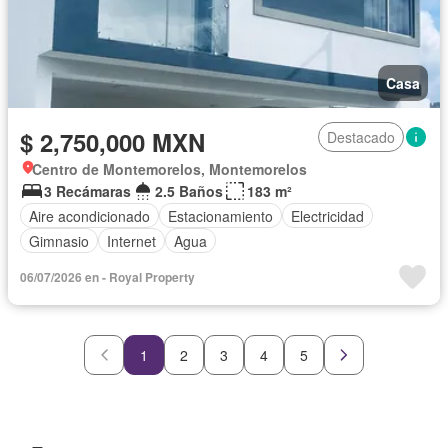
Casa
$ 2,750,000 MXN
Destacado
Centro de Montemorelos, Montemorelos
3 Recámaras
2.5 Baños
183 m²
Aire acondicionado
Estacionamiento
Electricidad
Gimnasio
Internet
Agua
06/07/2026 en - Royal Property
1
2
3
4
5