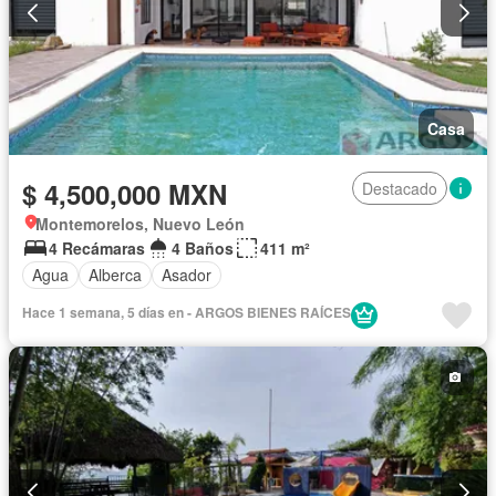
Casa
$ 4,500,000 MXN
Destacado
Montemorelos, Nuevo León
4 Recámaras
4 Baños
411 m²
Agua
Alberca
Asador
Hace 1 semana, 5 días en - ARGOS BIENES RAÍCES