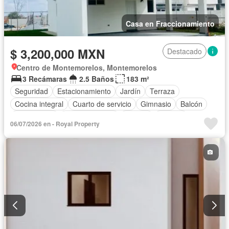
Casa en Fraccionamiento
$ 3,200,000 MXN
Destacado
Centro de Montemorelos, Montemorelos
3 Recámaras
2.5 Baños
183 m²
Seguridad
Estacionamiento
Jardín
Terraza
Cocina integral
Cuarto de servicio
Gimnasio
Balcón
Zona infantil
Sala polivalente
Internet
Bodega
06/07/2026 en - Royal Property
Aire acondicionado
Circuito cerrado de televisión
Electricidad
Agua
Cuarto de Limpieza
Televisión por cable
Calefacción
Gas natural
Asador
Zonas verdes
Despacho
Vista panorámica
Recámara con closet
Caseta de vigilancia
Sin amueblar