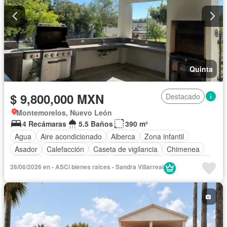
Quinta
$ 9,800,000 MXN
Destacado
Montemorelos, Nuevo León
4 Recámaras
5.5 Baños
390 m²
Agua
Aire acondicionado
Alberca
Zona infantil
Asador
Calefacción
Caseta de vigilancia
Chimenea
Cisterna
Cocina equipada
Cocina integral
Electricidad
26/06/2026 en - ASCi bienes raices - Sandra Villarreal
Estacionamiento
Internet
Jardín
Recámara con closet
Seguridad
Televisión por cable
Terraza
Wifi
Zonas verdes
Parcialmente amueblado