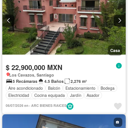
Casa
$ 22,900,000 MXN
Los Cavazos, Santiago
5 Recámaras
4.5 Baños
2,276 m²
Aire acondicionado
Balcón
Estacionamiento
Bodega
Electricidad
Cocina equipada
Jardín
Asador
Cocina integral
Seguridad
Agua
06/07/2026 en - ARC BIENES RAICES