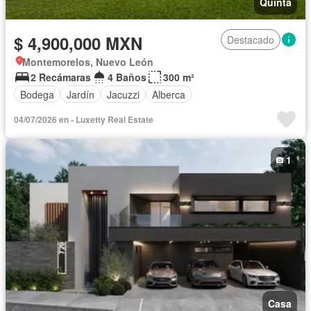
Quinta
$ 4,900,000 MXN
Destacado
Montemorelos, Nuevo León
2 Recámaras
4 Baños
300 m²
Bodega
Jardín
Jacuzzi
Alberca
04/07/2026 en - Luxetty Real Estate
1
Casa