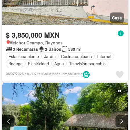
Casa
$ 3,850,000 MXN
Melchor Ocampo, Rayones
3 Recámaras
2 Baños
530 m²
Estacionamiento
Jardín
Cocina equipada
Internet
Bodega
Electricidad
Agua
Televisión por cable
Asador
Sin amueblar
06/07/2026 en - Livitsi Soluciones Inmobiliarias