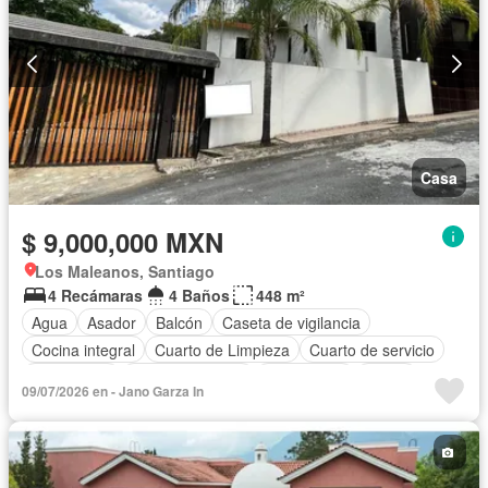
Casa
$ 9,000,000 MXN
Los Maleanos, Santiago
4 Recámaras
4 Baños
448 m²
Agua
Asador
Balcón
Caseta de vigilancia
Cocina integral
Cuarto de Limpieza
Cuarto de servicio
Electricidad
Estacionamiento
Gas natural
Jardín
09/07/2026 en - Jano Garza In
Azotea
Seguridad
Terraza
Vista panorámica
Parcialmente amueblado