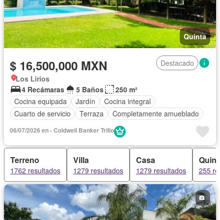
Quinta
$ 16,500,000 MXN
Destacado
Los Lirios
4 Recámaras
5 Baños
250 m²
Cocina equipada
Jardín
Cocina integral
Cuarto de servicio
Terraza
Completamente amueblado
06/07/2026 en - Coldwell Banker Trillo
Terreno
Villa
Casa
Quint
1762 resultados
1279 resultados
1279 resultados
255 re