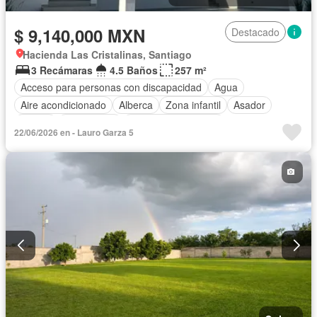
$ 9,140,000 MXN
Destacado
Hacienda Las Cristalinas, Santiago
3 Recámaras
4.5 Baños
257 m²
Acceso para personas con discapacidad
Agua
Aire acondicionado
Alberca
Zona infantil
Asador
Balcón
Calefacción
Caseta de vigilancia
22/06/2026 en - Lauro Garza 5
Cocina equipada
Cocina integral
Cuarto de servicio
Electricidad
Estacionamiento
Gas natural
Internet
Jardín
Recámara con closet
Azotea
Seguridad
Televisión por cable
Terraza
Vista panorámica
Wifi
Zonas verdes
Sin amueblar