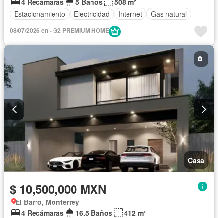
4 Recámaras
5 Baños
508 m²
Estacionamiento
Electricidad
Internet
Gas natural
08/07/2026 en - G2 PREMIUM HOME
Casa
$ 10,500,000 MXN
El Barro, Monterrey
4 Recámaras
16.5 Baños
412 m²