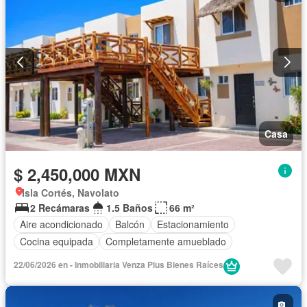
Casa
$ 2,450,000 MXN
Isla Cortés, Navolato
2 Recámaras
1.5 Baños
66 m²
Aire acondicionado
Balcón
Estacionamiento
Cocina equipada
Completamente amueblado
22/06/2026 en - Inmobiliaria Venza Plus Bienes Raíces