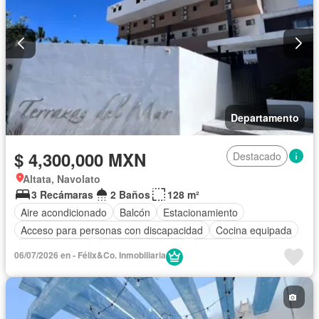
Departamento
$ 4,300,000 MXN
Destacado
Altata, Navolato
3 Recámaras
2 Baños
128 m²
Aire acondicionado
Balcón
Estacionamiento
Acceso para personas con discapacidad
Cocina equipada
Cocina integral
Cuarto de servicio
Terraza
06/07/2026 en - Félix&Co. Inmobiliaria
Completamente amueblado