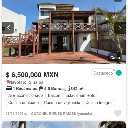
Casa
$ 6,500,000 MXN
Destacado
Navolato, Sinaloa
4 Recámaras
5.5 Baños
342 m²
Aire acondicionado
Balcón
Estacionamiento
Cocina equipada
Caseta de vigilancia
Cocina integral
Jacuzzi
Terraza
Completamente amueblado
26/06/2026 en - CORONEL BIENES RAICES (yesenia)