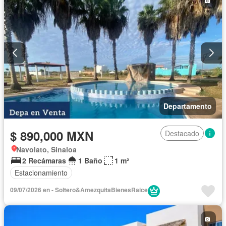
Departamento
$ 890,000 MXN
Destacado
Navolato, Sinaloa
2 Recámaras
1 Baño
1 m²
Estacionamiento
09/07/2026 en - Soltero&AmezquitaBienesRaice