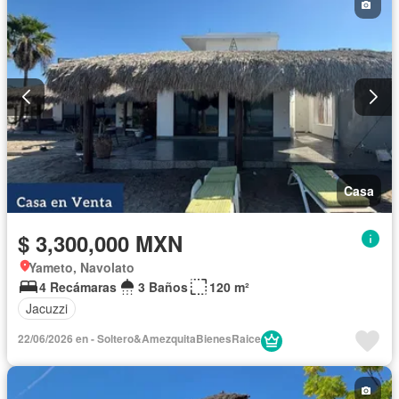
Casa
$ 3,300,000 MXN
Yameto, Navolato
4 Recámaras
3 Baños
120 m²
Jacuzzi
22/06/2026 en - Soltero&AmezquitaBienesRaice