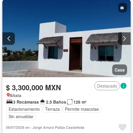
Casa
$ 3,300,000 MXN
Destacado
Altata
3 Recámaras
2.5 Baños
126 m²
Estacionamiento
Terraza
Permite mascotas
Sin amueblar
06/07/2026 en - Jorge Arturo Paliza Castañeda