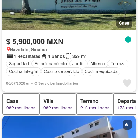
Casa
$ 5,900,000 MXN
Navolato, Sinaloa
4 Recámaras
4 Baños
359 m²
Seguridad
Estacionamiento
Jardín
Alberca
Terraza
Cocina integral
Cuarto de servicio
Cocina equipada
Zona infantil
Sala polivalente
Bodega
06/07/2026 en - IQ Servicios Inmobiliarios
Aire acondicionado
Cuarto de Limpieza
Vista panorámica
Recámara con closet
Casa
Villa
Terreno
Departa
Caseta de vigilancia
Completamente amueblado
982 resultados
982 resultados
216 resultados
178 resul