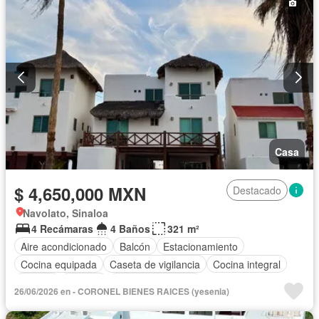
Casa
$ 4,650,000 MXN
Destacado
Navolato, Sinaloa
4 Recámaras
4 Baños
321 m²
Aire acondicionado
Balcón
Estacionamiento
Cocina equipada
Caseta de vigilancia
Cocina integral
Jacuzzi
Terraza
Permite mascotas
26/06/2026 en - CORONEL BIENES RAICES (yesenia)
Completamente amueblado