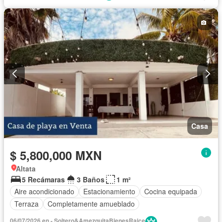
Recámara con closet
Seguridad
Terraza
Vista panorámica
Casa
$ 5,800,000 MXN
Altata
5 Recámaras
3 Baños
1 m²
Aire acondicionado
Estacionamiento
Cocina equipada
Terraza
Completamente amueblado
06/07/2026 en - Soltero&AmezquitaBienesRaice