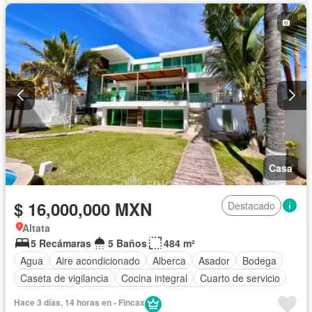
Casa
$ 16,000,000 MXN
Destacado
Altata
5 Recámaras
5 Baños
484 m²
Agua
Aire acondicionado
Alberca
Asador
Bodega
Caseta de vigilancia
Cocina integral
Cuarto de servicio
Electricidad
Estacionamiento
Jacuzzi
Hace 3 días, 14 horas en - Fincax