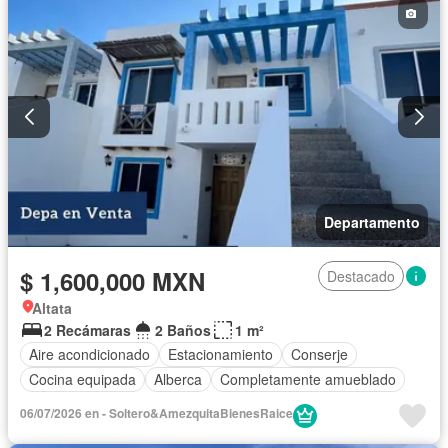
Departamento
$ 1,600,000 MXN
Destacado
Altata
2 Recámaras
2 Baños
1 m²
Aire acondicionado
Estacionamiento
Conserje
Cocina equipada
Alberca
Completamente amueblado
06/07/2026 en - Soltero&AmezquitaBienesRaice