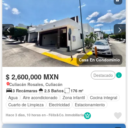
Casa En Condominio
$ 2,600,000 MXN
Destacado
Culiacán Rosales, Culiacán
3 Recámaras
2.5 Baños
176 m²
Agua
Aire acondicionado
Zona infantil
Cocina integral
Cuarto de Limpieza
Electricidad
Estacionamiento
Despacho
Recámara con closet
Seguridad
Hace 3 días, 10 horas en - Félix&Co. Inmobiliaria
Sin amueblar