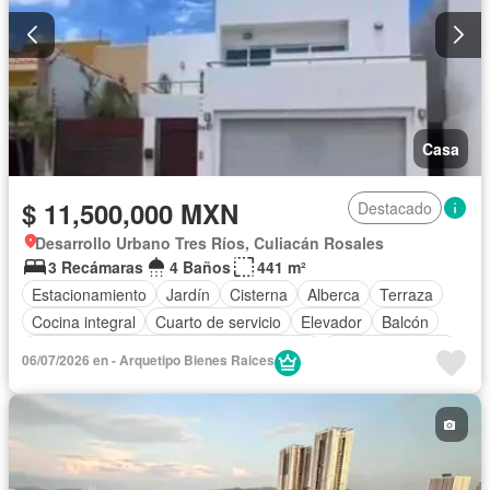
Casa
$ 11,500,000 MXN
Destacado
Desarrollo Urbano Tres Ríos, Culiacán Rosales
3 Recámaras
4 Baños
441 m²
Estacionamiento
Jardín
Cisterna
Alberca
Terraza
Cocina integral
Cuarto de servicio
Elevador
Balcón
Acceso para personas con discapacidad
Cocina equipada
06/07/2026 en - Arquetipo Bienes Raices
Sala polivalente
Bodega
Circuito cerrado de televisión
Electricidad
Aire acondicionado
Jacuzzi
Agua
Cuarto de Limpieza
Asador
Zonas verdes
Despacho
Recámara con closet
Conserje
Wifi
Permite mascotas
Permite niños