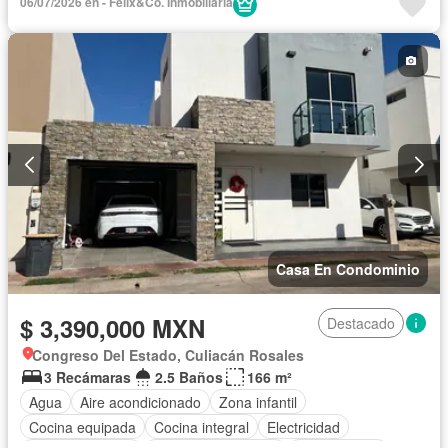
06/07/2026 en - Félix&Co. Inmobiliaria
Completamente amueblado
Casa En Condominio
$ 3,390,000 MXN
Destacado
Congreso Del Estado, Culiacán Rosales
3 Recámaras
2.5 Baños
166 m²
Agua
Aire acondicionado
Zona infantil
Cocina equipada
Cocina integral
Electricidad