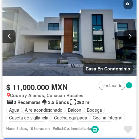
Casa En Condominio
$ 11,000,000 MXN
Destacado
Country Álamos, Culiacán Rosales
3 Recámaras
3.5 Baños
292 m²
Agua
Aire acondicionado
Balcón
Bodega
Caseta de vigilancia
Cocina equipada
Cocina integral
Cuarto de servicio
Electricidad
Estacionamiento
Hace 3 días, 10 horas en - Félix&Co. Inmobiliaria
Recámara con closet
Seguridad
Terraza
Sin amueblar