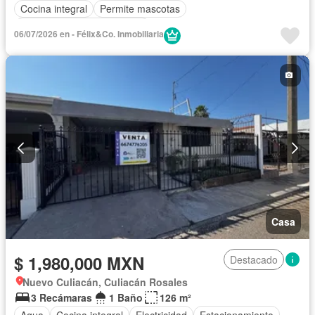
Cocina integral
Permite mascotas
Completamente amueblado
06/07/2026 en - Félix&Co. Inmobiliaria
Casa
$ 1,980,000 MXN
Destacado
Nuevo Culiacán, Culiacán Rosales
3 Recámaras
1 Baño
126 m²
Agua
Cocina integral
Electricidad
Estacionamiento