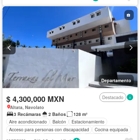
Terraza
Sin amueblar
Departamento
$ 4,300,000 MXN
Destacado
Altata, Navolato
3 Recámaras
2 Baños
128 m²
Aire acondicionado
Balcón
Estacionamiento
Acceso para personas con discapacidad
Cocina equipada
Cocina integral
Cuarto de servicio
Terraza