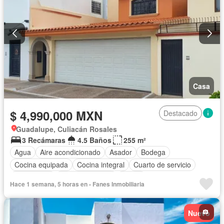
Casa
$ 4,990,000 MXN
Destacado
Guadalupe, Culiacán Rosales
3 Recámaras
4.5 Baños
255 m²
Agua
Aire acondicionado
Asador
Bodega
Cocina equipada
Cocina integral
Cuarto de servicio
Electricidad
Estacionamiento
Jardín
Hace 1 semana, 5 horas en - Fanes Inmobiliaria
Recámara con closet
Nuevo