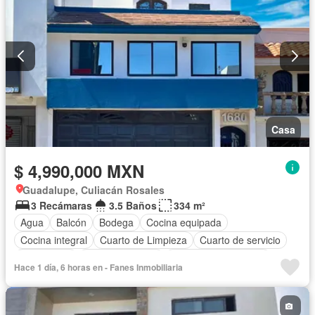
Casa
$ 4,990,000 MXN
Guadalupe, Culiacán Rosales
3 Recámaras
3.5 Baños
334 m²
Agua
Balcón
Bodega
Cocina equipada
Cocina integral
Cuarto de Limpieza
Cuarto de servicio
Electricidad
Estacionamiento
Recámara con closet
Hace 1 día, 6 horas en - Fanes Inmobiliaria
Terraza
Vista panorámica
Wifi
Sin amueblar