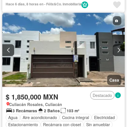
Estacionamiento
Televisión por cable
Sin amueblar
Hace 6 días, 8 horas en - Félix&Co. Inmobiliaria
Casa
$ 1,850,000 MXN
Destacado
Culiacán Rosales, Culiacán
3 Recámaras
2 Baños
103 m²
Agua
Aire acondicionado
Cocina integral
Electricidad
Estacionamiento
Recámara con closet
Sin amueblar