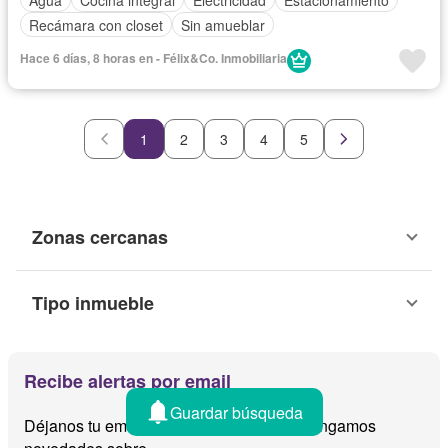
Recámara con closet
Sin amueblar
Hace 6 días, 8 horas en - Félix&Co. Inmobiliaria
1
2
3
4
5
Zonas cercanas
Tipo inmueble
Recibe alertas por email
Guardar búsqueda
Déjanos tu email y te avisamos cuando tengamos