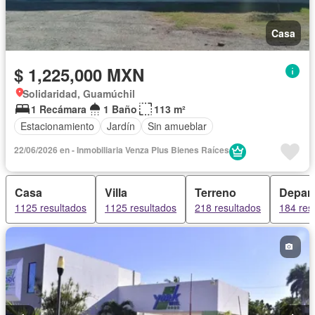
Casa
$ 1,225,000 MXN
Solidaridad, Guamúchil
1 Recámara
1 Baño
113 m²
Estacionamiento
Jardín
Sin amueblar
22/06/2026 en - Inmobiliaria Venza Plus Bienes Raíces
Casa
Villa
Terreno
Depar
1125 resultados
1125 resultados
218 resultados
184 res