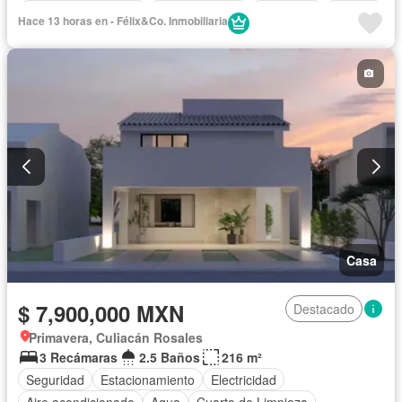
Caseta de vigilancia
Cocina integral
Seguridad
Terraza
Hace 13 horas en - Félix&Co. Inmobiliaria
Completamente amueblado
Casa
$ 7,900,000 MXN
Destacado
Primavera, Culiacán Rosales
3 Recámaras
2.5 Baños
216 m²
Seguridad
Estacionamiento
Electricidad
Aire acondicionado
Agua
Cuarto de Limpieza