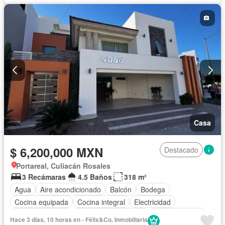
Casa
$ 6,200,000 MXN
Destacado
Portareal, Culiacán Rosales
3 Recámaras
4.5 Baños
318 m²
Agua
Aire acondicionado
Balcón
Bodega
Cocina equipada
Cocina integral
Electricidad
Estacionamiento
Recámara con closet
Sala polivalente
Hace 3 días, 10 horas en - Félix&Co. Inmobiliaria