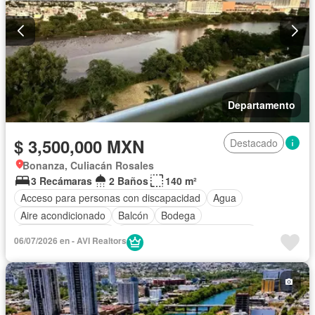
Departamento
$ 3,500,000 MXN
Destacado
Bonanza, Culiacán Rosales
3 Recámaras
2 Baños
140 m²
Acceso para personas con discapacidad
Agua
Aire acondicionado
Balcón
Bodega
Caseta de vigilancia
Circuito cerrado de televisión
06/07/2026 en - AVI Realtors
Cisterna
Cocina equipada
Cocina integral
Cuarto de Limpieza
Electricidad
Elevador
Estacionamiento
Gas natural
Internet
Recámara con closet
Seguridad
Terraza