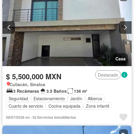
Casa
$ 5,500,000 MXN
Destacado
Culiacán, Sinaloa
3 Recámaras
3.5 Baños
136 m²
Seguridad
Estacionamiento
Jardín
Alberca
Cuarto de servicio
Cocina equipada
Zona infantil
Bodega
Aire acondicionado
Electricidad
08/07/2026 en - IQ Servicios Inmobiliarios
Cuarto de Limpieza
Agua
Zonas verdes
Sin amueblar