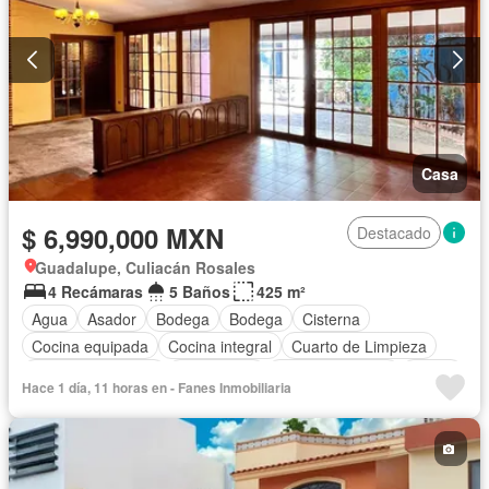
Casa
$ 6,990,000 MXN
Destacado
Guadalupe, Culiacán Rosales
4 Recámaras
5 Baños
425 m²
Agua
Asador
Bodega
Bodega
Cisterna
Cocina equipada
Cocina integral
Cuarto de Limpieza
Cuarto de servicio
Electricidad
Estacionamiento
Jardín
Hace 1 día, 11 horas en - Fanes Inmobiliaria
Despacho
Recámara con closet
Sala polivalente
Seguridad
Zonas verdes
Sin amueblar