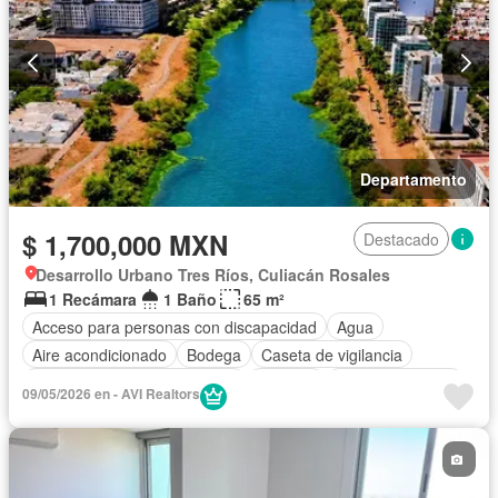
Vista panorámica
Wifi
Completamente amueblado
Departamento
$ 1,700,000 MXN
Destacado
Desarrollo Urbano Tres Ríos, Culiacán Rosales
1 Recámara
1 Baño
65 m²
Acceso para personas con discapacidad
Agua
Aire acondicionado
Bodega
Caseta de vigilancia
Circuito cerrado de televisión
Cisterna
Cocina equipada
09/05/2026 en - AVI Realtors
Cocina integral
Cuarto de Limpieza
Cuarto de servicio
Electricidad
Elevador
Estacionamiento
Gas natural
Internet
Jardín
Seguridad
Televisión por cable
Vista panorámica
Wifi
Parcialmente amueblado