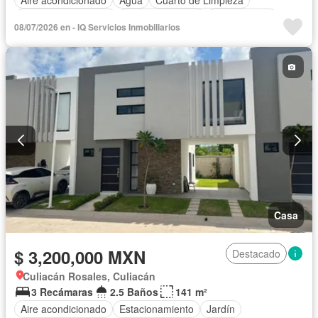
Caseta de vigilancia
Cocina equipada
Sin amueblar
08/07/2026 en - IQ Servicios Inmobiliarios
Casa
$ 3,200,000 MXN
Destacado
Culiacán Rosales, Culiacán
3 Recámaras
2.5 Baños
141 m²
Aire acondicionado
Estacionamiento
Jardín