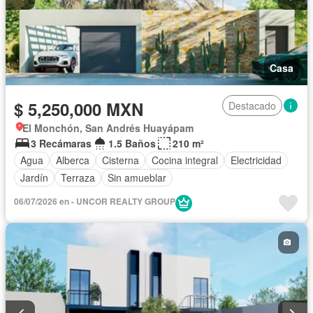
Casa
$ 5,250,000 MXN
Destacado
El Monchón, San Andrés Huayápam
3 Recámaras
1.5 Baños
210 m²
Agua
Alberca
Cisterna
Cocina integral
Electricidad
Jardín
Terraza
Sin amueblar
06/07/2026 en - UNCOR REALTY GROUP