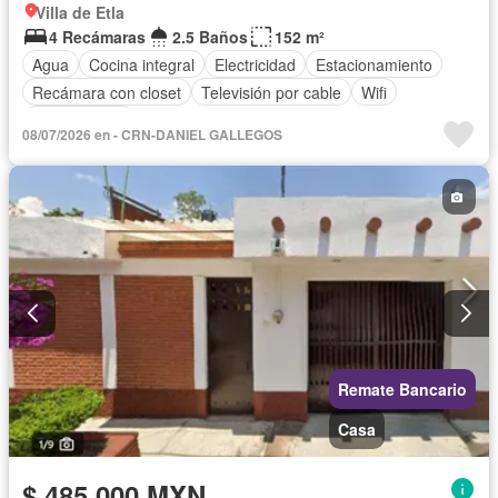
Villa de Etla
4 Recámaras
2.5 Baños
152 m²
Agua
Cocina integral
Electricidad
Estacionamiento
Recámara con closet
Televisión por cable
Wifi
Sin amueblar
08/07/2026 en - CRN-DANIEL GALLEGOS
Remate Bancario
Casa
$ 485,000 MXN