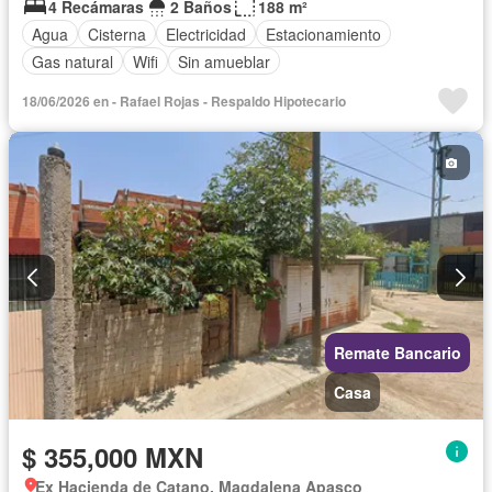
4 Recámaras
2 Baños
188 m²
Agua
Cisterna
Electricidad
Estacionamiento
Gas natural
Wifi
Sin amueblar
18/06/2026 en - Rafael Rojas - Respaldo Hipotecario
Remate Bancario
Casa
$ 355,000 MXN
Ex Hacienda de Catano, Magdalena Apasco