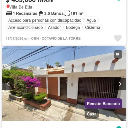
Villa De Etla
4 Recámaras
2.5 Baños
191 m²
Acceso para personas con discapacidad
Agua
Aire acondicionado
Asador
Bodega
Cisterna
Cuarto de servicio
Electricidad
Estacionamiento
13/07/2026 en - CRN - OCTAVIO DE LA TORRE
Gas natural
Gimnasio
Internet
Jardín
Recámara con closet
Televisión por cable
Wifi
Zonas verdes
Remate Bancario
Casa