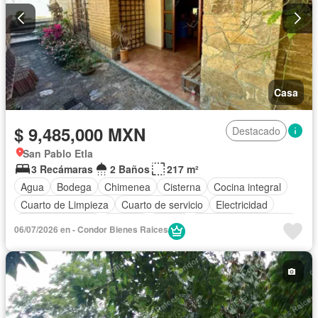
Casa
$ 9,485,000 MXN
Destacado
San Pablo Etla
3 Recámaras
2 Baños
217 m²
Agua
Bodega
Chimenea
Cisterna
Cocina integral
Cuarto de Limpieza
Cuarto de servicio
Electricidad
Estacionamiento
Internet
Jardín
Recámara con closet
06/07/2026 en - Condor Bienes Raices
Terraza
Vista panorámica
Zonas verdes
Sin amueblar