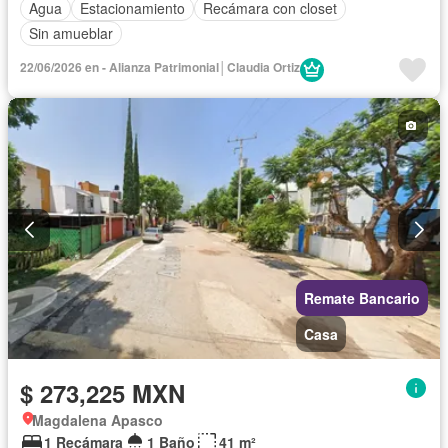
Agua
Estacionamiento
Recámara con closet
Sin amueblar
22/06/2026 en - Alianza Patrimonial│Claudia Ortiz
Remate Bancario
Casa
$ 273,225 MXN
Magdalena Apasco
1 Recámara
1 Baño
41 m²