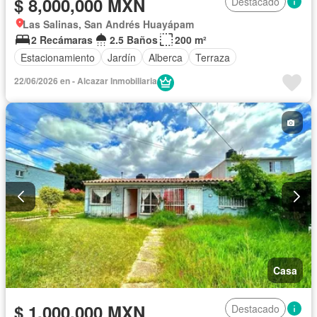
$ 8,000,000 MXN
Destacado
Las Salinas, San Andrés Huayápam
2 Recámaras
2.5 Baños
200 m²
Estacionamiento
Jardín
Alberca
Terraza
22/06/2026 en - Alcazar Inmobiliaria
Casa
$ 1,000,000 MXN
Destacado