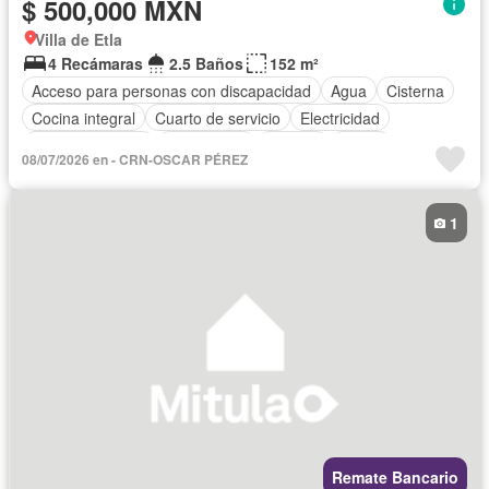
$ 500,000 MXN
Villa de Etla
4 Recámaras
2.5 Baños
152 m²
Acceso para personas con discapacidad
Agua
Cisterna
Cocina integral
Cuarto de servicio
Electricidad
Estacionamiento
Gas natural
Internet
Jardín
08/07/2026 en - CRN-OSCAR PÉREZ
Recámara con closet
Vista panorámica
Wifi
Zonas verdes
Sin amueblar
1
Remate Bancario