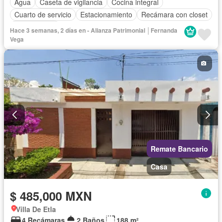
Agua
Caseta de vigilancia
Cocina integral
Cuarto de servicio
Estacionamiento
Recámara con closet
Sin amueblar
Hace 3 semanas, 2 días en - Alianza Patrimonial │Fernanda
Vega
Remate Bancario
Casa
$ 485,000 MXN
Villa De Etla
4 Recámaras
2 Baños
188 m²