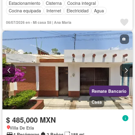
Estacionamiento
Cisterna
Cocina integral
Cocina equipada
Internet
Electricidad
Agua
Cuarto de Limpieza
Televisión por cable
06/07/2026 en - Mi casa Sii | Ana Maria
Recámara con closet
Sin amueblar
Remate Bancario
Casa
$ 485,000 MXN
Villa De Etla
4 Recámaras
2 Baños
188 m²