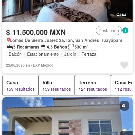
Casa
$ 11,500,000 MXN
Destacado
Lomas De Sierra Juarez 2a. Ion, San Andrés Huayápam
5 Recámaras
4.5 Baños
530 m²
Balcón
Estacionamiento
Jardín
Terraza
22/06/2026 en - EXP México
Casa
Villa
Terreno
Casa En
159 resultados
159 resultados
124 resultados
112 resul