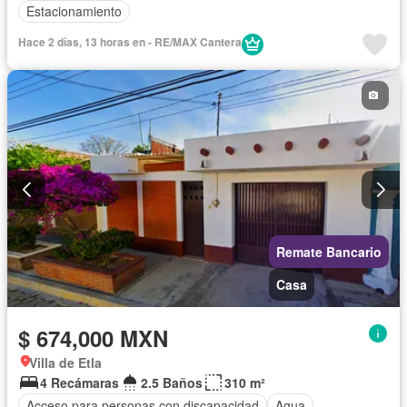
Estacionamiento
Hace 2 días, 13 horas en - RE/MAX Cantera
Remate Bancario
Casa
$ 674,000 MXN
Villa de Etla
4 Recámaras
2.5 Baños
310 m²
Acceso para personas con discapacidad
Agua