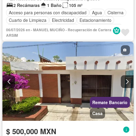
2 Recámaras
1 Baño
105 m²
Acceso para personas con discapacidad
Agua
Cisterna
Cuarto de Limpieza
Electricidad
Estacionamiento
Gas natural
Internet
Seguridad
Televisión por cable
06/07/2026 en - MANUEL MUCIÑO - Recuperación de Cartera
Wifi
Sin amueblar
ARSIM
Remate Bancario
Casa
$ 500,000 MXN