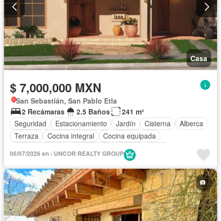
Casa
$ 7,000,000 MXN
San Sebastián, San Pablo Etla
2 Recámaras
2.5 Baños
241 m²
Seguridad
Estacionamiento
Jardín
Cisterna
Alberca
Terraza
Cocina integral
Cocina equipada
Sala polivalente
Electricidad
Azotea
Agua
06/07/2026 en - UNCOR REALTY GROUP
Cuarto de Limpieza
Vista panorámica
Recámara con closet
Caseta de vigilancia