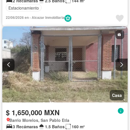
2 Recámaras
2.5 Baños
144 m²
Estacionamiento
22/06/2026 en - Alcazar Inmobiliaria
Casa
$ 1,650,000 MXN
Barrio Morelos, San Pablo Etla
3 Recámaras
1.5 Baños
160 m²