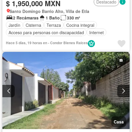
$ 1,950,000 MXN
Destacado
Santo Domingo Barrio Alto, Villa de Etla
2 Recámaras
1 Baño
330 m²
Jardín
Cisterna
Terraza
Cocina integral
Acceso para personas con discapacidad
Internet
Electricidad
Agua
Estacionamiento
Hace 5 días, 19 horas en - Condor Bienes Raices
Recámara con closet
Permite mascotas
Permite niños
Completamente amueblado
Casa