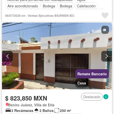
Aire acondicionado
Bodega
Bodega
Calefacción
Circuito cerrado de televisión
Cisterna
Cocina equipada
06/07/2026 en - Ventas Ejecutivas BIURNEN IEC
Cocina integral
Cuarto de Limpieza
Cuarto de servicio
Elevador
Estacionamiento
Gas natural
Recámara con closet
Seguridad
Televisión por cable
Vista panorámica
Wifi
Sin amueblar
Remate Bancario
Casa
$ 823,850 MXN
Destacado
Benito Juárez, Villa de Etla
3 Recámaras
2 Baños
250 m²