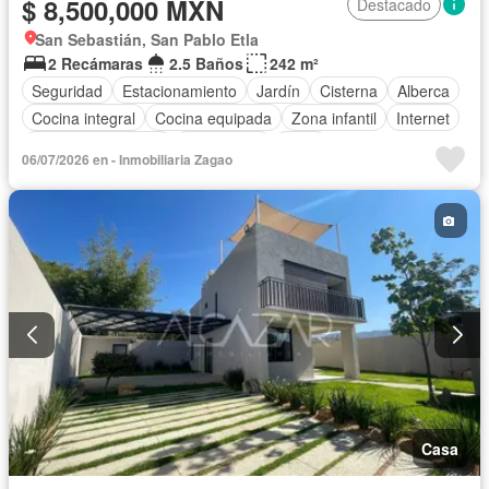
$ 8,500,000 MXN
Destacado
San Sebastián, San Pablo Etla
2 Recámaras
2.5 Baños
242 m²
Seguridad
Estacionamiento
Jardín
Cisterna
Alberca
Cocina integral
Cocina equipada
Zona infantil
Internet
Aire acondicionado
Electricidad
Agua
06/07/2026 en - Inmobiliaria Zagao
Cuarto de Limpieza
Vista panorámica
Recámara con closet
Casa