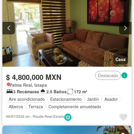
Casa
$ 4,800,000 MXN
Destacado
Palma Real, Ixtapa
3 Recámaras
2.5 Baños
172 m²
Aire acondicionado
Estacionamiento
Jardín
Asador
Alberca
Terraza
Completamente amueblado
06/07/2026 en - Rauda Real Estate