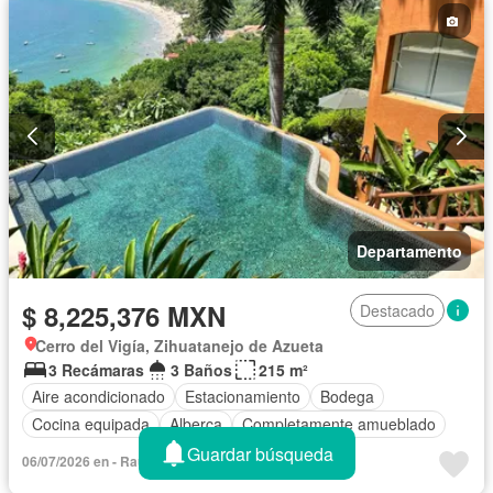
Departamento
$ 8,225,376 MXN
Destacado
Cerro del Vigía, Zihuatanejo de Azueta
3 Recámaras
3 Baños
215 m²
Aire acondicionado
Estacionamiento
Bodega
Cocina equipada
Alberca
Completamente amueblado
Guardar búsqueda
06/07/2026 en - Rauda Real Estate