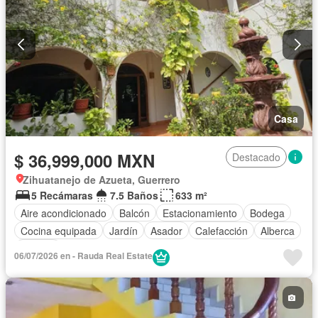
Casa
$ 36,999,000 MXN
Destacado
Zihuatanejo de Azueta, Guerrero
5 Recámaras
7.5 Baños
633 m²
Aire acondicionado
Balcón
Estacionamiento
Bodega
Cocina equipada
Jardín
Asador
Calefacción
Alberca
Terraza
06/07/2026 en - Rauda Real Estate