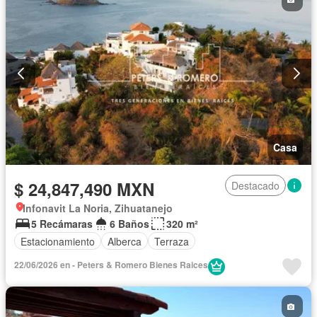
Zonas verdes
Vista panorámica
Recámara con closet
Caseta de vigilancia
Conserje
Wifi
Televisión por cable
Sala polivalente
Sin amueblar
Casa
$ 24,847,490 MXN
Destacado
Infonavit La Noria, Zihuatanejo
5 Recámaras
6 Baños
320 m²
Estacionamiento
Alberca
Terraza
22/06/2026 en - Peters & Romero Bienes Raices