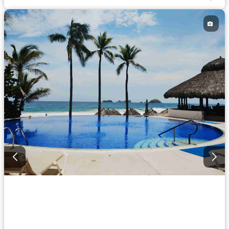
Circuito cerrado de televisión
Electricidad
Agua
Zonas verdes
Vista panorámica
Recámara con closet
Caseta de vigilancia
Wifi
Conserje
Sin amueblar