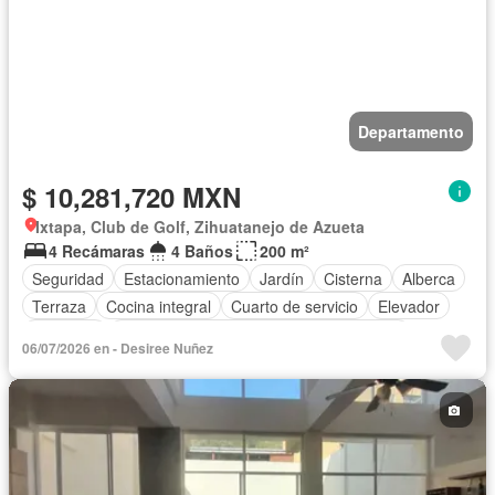
Departamento
$ 10,281,720 MXN
Ixtapa, Club de Golf, Zihuatanejo de Azueta
4 Recámaras
4 Baños
200 m²
Seguridad
Estacionamiento
Jardín
Cisterna
Alberca
Terraza
Cocina integral
Cuarto de servicio
Elevador
Gimnasio
Acceso para personas con discapacidad
06/07/2026 en - Desiree Nuñez
Internet
Bodega
Aire acondicionado
Circuito cerrado de televisión
Electricidad
Agua
Cancha de tenis
Bodega
Zonas verdes
Vista panorámica
Recámara con closet
Caseta de vigilancia
Cocina equipada
Sin amueblar