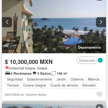
Departamento
$ 10,300,000 MXN
Destacado
Comercial Ixtapa, Ixtapa
4 Recámaras
5 Baños
198 m²
Seguridad
Estacionamiento
Jardín
Cisterna
Alberca
Terraza
Cocina integral
Cuarto de servicio
Elevador
Gimnasio
Balcón
Internet
Cocina equipada
Bodega
06/07/2026 en - Desiree Nuñez
Aire acondicionado
Electricidad
Agua
Cuarto de Limpieza
Cancha de tenis
Bodega