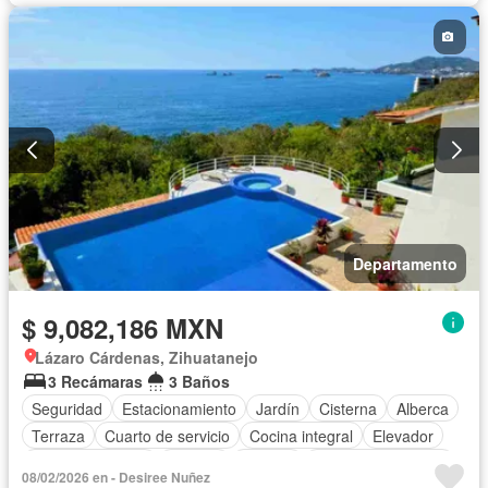
Departamento
$ 9,082,186 MXN
Lázaro Cárdenas, Zihuatanejo
3 Recámaras
3 Baños
Seguridad
Estacionamiento
Jardín
Cisterna
Alberca
Terraza
Cuarto de servicio
Cocina integral
Elevador
Cocina equipada
Bodega
Internet
Aire acondicionado
08/02/2026 en - Desiree Nuñez