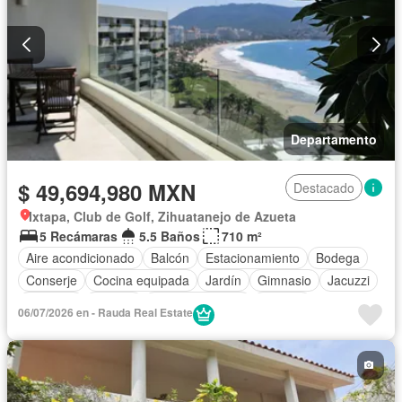
Departamento
$ 49,694,980 MXN
Destacado
Ixtapa, Club de Golf, Zihuatanejo de Azueta
5 Recámaras
5.5 Baños
710 m²
Aire acondicionado
Balcón
Estacionamiento
Bodega
Conserje
Cocina equipada
Jardín
Gimnasio
Jacuzzi
Elevador
Alberca
Cancha de tenis
Terraza
06/07/2026 en - Rauda Real Estate
Completamente amueblado