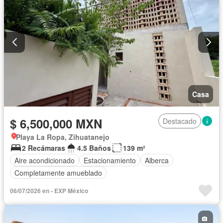
Casa
$ 6,500,000 MXN
Destacado
Playa La Ropa, Zihuatanejo
2 Recámaras
4.5 Baños
139 m²
Aire acondicionado
Estacionamiento
Alberca
Completamente amueblado
06/07/2026 en - EXP México