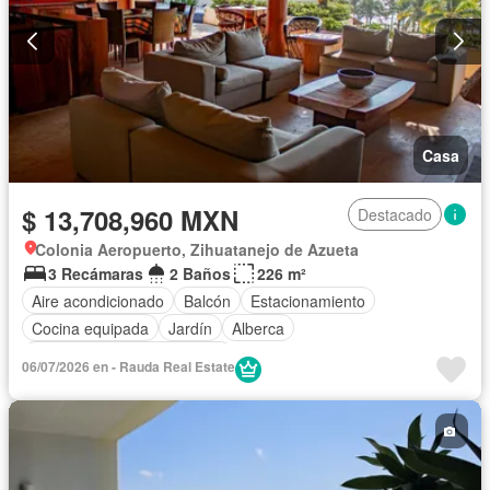
Casa
$ 13,708,960 MXN
Destacado
Colonia Aeropuerto, Zihuatanejo de Azueta
3 Recámaras
2 Baños
226 m²
Aire acondicionado
Balcón
Estacionamiento
Cocina equipada
Jardín
Alberca
Completamente amueblado
06/07/2026 en - Rauda Real Estate