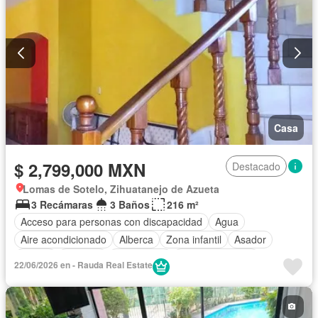
Casa
$ 2,799,000 MXN
Destacado
Lomas de Sotelo, Zihuatanejo de Azueta
3 Recámaras
3 Baños
216 m²
Acceso para personas con discapacidad
Agua
Aire acondicionado
Alberca
Zona infantil
Asador
Balcón
Cisterna
Electricidad
Estacionamiento
22/06/2026 en - Rauda Real Estate
Internet
Jardín
Recámara con closet
Sin amueblar