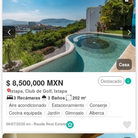
Casa
$ 8,500,000 MXN
Destacado
Ixtapa, Club de Golf, Ixtapa
3 Recámaras
3 Baños
202 m²
Aire acondicionado
Estacionamiento
Conserje
Cocina equipada
Jardín
Gimnasio
Alberca
Cancha de tenis
Terraza
Completamente amueblado
06/07/2026 en - Rauda Real Estate