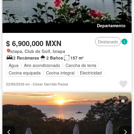
Departamento
$ 6,900,000 MXN
Destacado
Ixtapa, Club de Golf, Ixtapa
2 Recámaras
2 Baños
157 m²
Agua
Aire acondicionado
Cancha de tenis
Cocina equipada
Cocina integral
Electricidad
Estacionamiento
Gimnasio
Internet
Jacuzzi
22/06/2026 en - César Garrido Pazos
Recámara con closet
Vista panorámica
Wifi