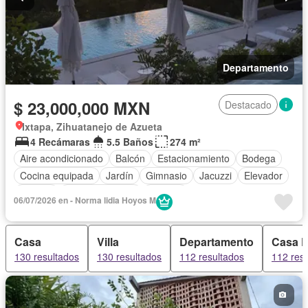
Departamento
$ 23,000,000 MXN
Destacado
Ixtapa, Zihuatanejo de Azueta
4 Recámaras
5.5 Baños
274 m²
Aire acondicionado
Balcón
Estacionamiento
Bodega
Cocina equipada
Jardín
Gimnasio
Jacuzzi
Elevador
Alberca
Cancha de tenis
Terraza
06/07/2026 en - Norma lidia Hoyos M
Completamente amueblado
Casa
Villa
Departamento
Casa 
130 resultados
130 resultados
112 resultados
112 res