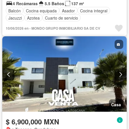
4 Recámaras
5.5 Baños
137 m²
Balcón
Cocina equipada
Asador
Cocina integral
Jacuzzi
Azotea
Cuarto de servicio
10/06/2026 en - MONDO GRUPO INMOBILIARIO SA DE CV
Casa
$ 6,900,000 MXN