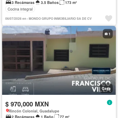
3 Recámaras
3.5 Baños
173 m²
Cocina integral
06/07/2026 en - MONDO GRUPO INMOBILIARIO SA DE CV
1
Casa
$ 970,000 MXN
Rincón Colonial, Guadalupe
2 Recámaras
1 Baño
77 m²