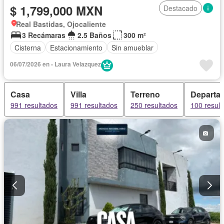
$ 1,799,000 MXN
Destacado
Real Bastidas, Ojocaliente
3 Recámaras
2.5 Baños
300 m²
Cisterna
Estacionamiento
Sin amueblar
06/07/2026 en - Laura Velazquez
Casa
Villa
Terreno
Departa
991 resultados
991 resultados
250 resultados
100 resul