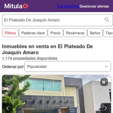
Tus favoritos
Gestionar alertas
Filtros
Palabras clave
Precio
Recámaras
Baños
Tipo
Inmuebles en venta en El Plateado De
Joaquín Amaro
1,174 propiedades disponibles
Ordenar por:
Popularidad