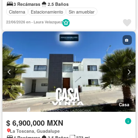
3 Recámaras
2.5 Baños
Cisterna
Estacionamiento
Sin amueblar
22/06/2026 en - Laura Velazquez
Casa
$ 6,900,000 MXN
La Toscana, Guadalupe
4 Recámaras
2.5 Baños
273 m²