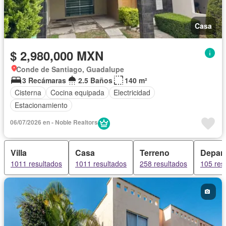
Casa
$ 2,980,000 MXN
Conde de Santiago, Guadalupe
3 Recámaras
2.5 Baños
140 m²
Cisterna
Cocina equipada
Electricidad
Estacionamiento
06/07/2026 en - Noble Realtors
Villa
Casa
Terreno
Depar
1011 resultados
1011 resultados
258 resultados
105 res