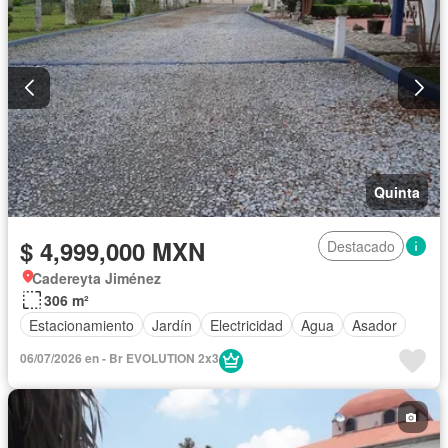
Quinta
$ 4,999,000 MXN
Destacado
Cadereyta Jiménez
306 m²
Estacionamiento
Jardín
Electricidad
Agua
Asador
06/07/2026 en - Br EVOLUTION 2x3