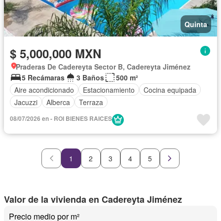
Quinta
$ 5,000,000 MXN
Praderas De Cadereyta Sector B, Cadereyta Jiménez
5 Recámaras
3 Baños
500 m²
Aire acondicionado
Estacionamiento
Cocina equipada
Jacuzzi
Alberca
Terraza
08/07/2026 en - ROI BIENES RAICES
1
2
3
4
5
Valor de la vivienda en Cadereyta Jiménez
Precio medio por m²