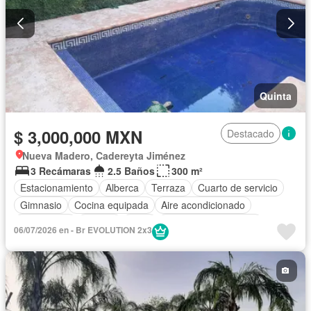
Quinta
$ 3,000,000 MXN
Destacado
Nueva Madero, Cadereyta Jiménez
3 Recámaras
2.5 Baños
300 m²
Estacionamiento
Alberca
Terraza
Cuarto de servicio
Gimnasio
Cocina equipada
Aire acondicionado
Electricidad
Jacuzzi
Agua
Recámara con closet
06/07/2026 en - Br EVOLUTION 2x3
Completamente amueblado