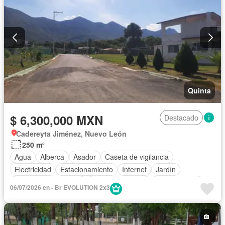
Quinta
$ 6,300,000 MXN
Destacado
Cadereyta Jiménez, Nuevo León
250 m²
Agua
Alberca
Asador
Caseta de vigilancia
Electricidad
Estacionamiento
Internet
Jardín
Recámara con closet
Vista panorámica
Zonas verdes
06/07/2026 en - Br EVOLUTION 2x3