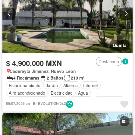
Quinta
$ 4,900,000 MXN
Destacado
Cadereyta Jiménez, Nuevo León
4 Recámaras
2 Baños
210 m²
Estacionamiento
Jardín
Alberca
Internet
Aire acondicionado
Electricidad
Agua
Televisión por cable
Asador
Chimenea
Zonas verdes
06/07/2026 en - Br EVOLUTION 2x3
Caseta de vigilancia