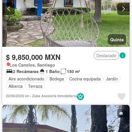
Quinta
$ 9,850,000 MXN
Destacado
Los Canelos, Santiago
2 Recámaras
1 Baño
150 m²
Aire acondicionado
Bodega
Cocina equipada
Jardín
Alberca
Terraza
22/06/2026 en - Zuba Asesoria Inmobiliaria