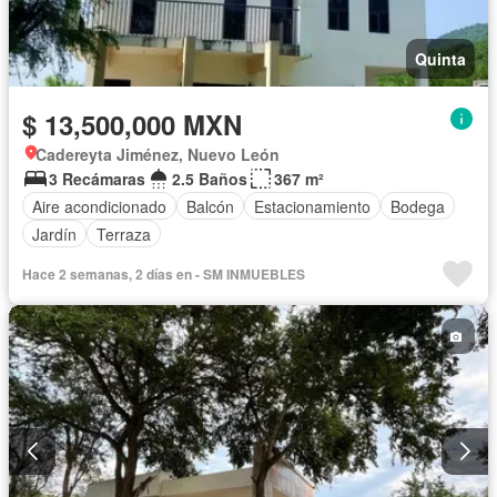
Quinta
$ 13,500,000 MXN
Cadereyta Jiménez, Nuevo León
3 Recámaras
2.5 Baños
367 m²
Aire acondicionado
Balcón
Estacionamiento
Bodega
Jardín
Terraza
Hace 2 semanas, 2 días en - SM INMUEBLES