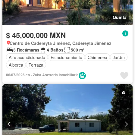
Quinta
$ 45,000,000 MXN
Centro de Cadereyta Jiménez, Cadereyta Jiménez
3 Recámaras
4 Baños
500 m²
Aire acondicionado
Estacionamiento
Chimenea
Jardín
Alberca
Terraza
06/07/2026 en - Zuba Asesoria Inmobiliaria