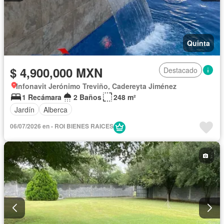
Quinta
$ 4,900,000 MXN
Destacado
Infonavit Jerónimo Treviño, Cadereyta Jiménez
1 Recámara
2 Baños
248 m²
Jardín
Alberca
06/07/2026 en - ROI BIENES RAICES