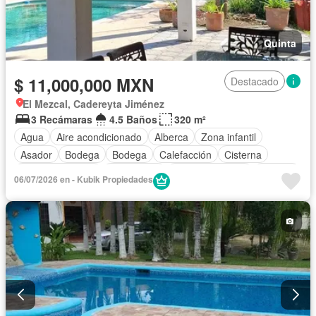
Quinta
$ 11,000,000 MXN
Destacado
El Mezcal, Cadereyta Jiménez
3 Recámaras
4.5 Baños
320 m²
Agua
Aire acondicionado
Alberca
Zona infantil
Asador
Bodega
Bodega
Calefacción
Cisterna
Cocina equipada
Electricidad
Estacionamiento
Internet
06/07/2026 en - Kubik Propiedades
Jardín
Recámara con closet
Sala polivalente
Televisión por cable
Wifi