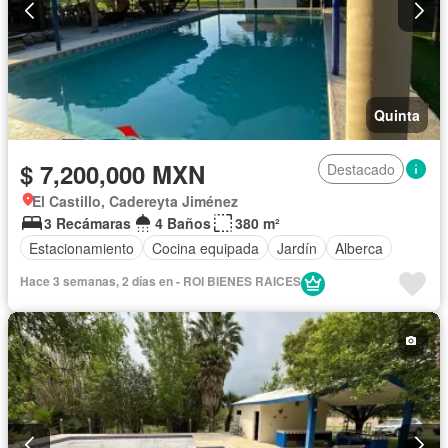
Quinta
$ 7,200,000 MXN
Destacado
El Castillo, Cadereyta Jiménez
3 Recámaras
4 Baños
380 m²
Estacionamiento
Cocina equipada
Jardín
Alberca
Hace 3 semanas, 2 días en - ROI BIENES RAICES