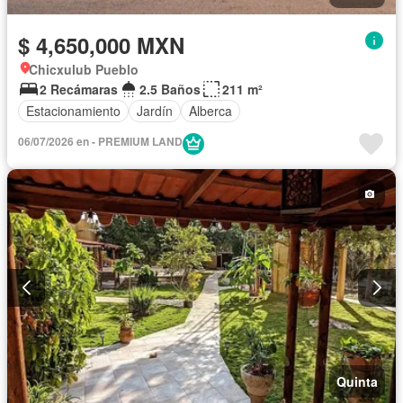
$ 4,650,000 MXN
Chicxulub Pueblo
2 Recámaras
2.5 Baños
211 m²
Estacionamiento
Jardín
Alberca
06/07/2026 en - PREMIUM LAND
Quinta