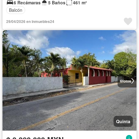
6 Recámaras
5 Baños
461 m²
Balcón
29/04/2026 en Inmuebles24
6
fotos
Quinta