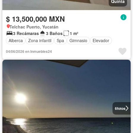
Quinta
$ 13,500,000 MXN
Telchac Puerto, Yucatán
3 Recámaras
3 Baños
1 m²
Alberca
Zona infantil
Spa
Gimnasio
Elevador
04/06/2026 en Inmuebles24
6
fotos