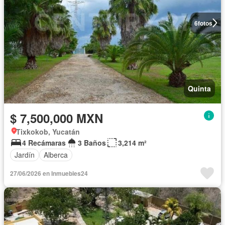
6
fotos
Quinta
$ 7,500,000 MXN
Tixkokob, Yucatán
4 Recámaras
3 Baños
3,214 m²
Jardín
Alberca
27/06/2026 en Inmuebles24