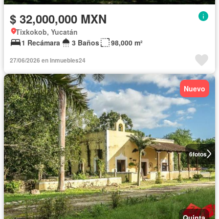
$ 32,000,000 MXN
Tixkokob, Yucatán
1 Recámara
3 Baños
98,000 m²
27/06/2026 en Inmuebles24
Nuevo
6
fotos
Quinta