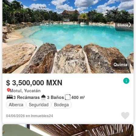
6
fotos
Quinta
$ 3,500,000 MXN
Motul, Yucatán
3 Recámaras
3 Baños
400 m²
Alberca
Seguridad
Bodega
04/06/2026 en Inmuebles24