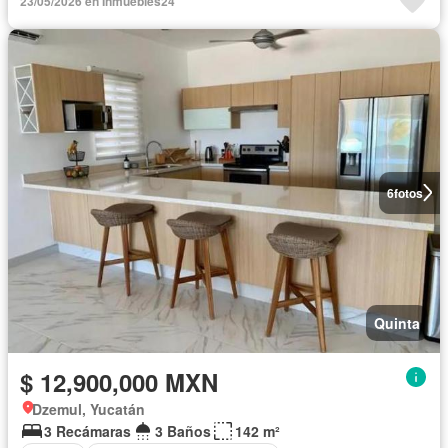
23/05/2026 en Inmuebles24
6
fotos
Quinta
$ 12,900,000 MXN
Dzemul, Yucatán
3 Recámaras
3 Baños
142 m²