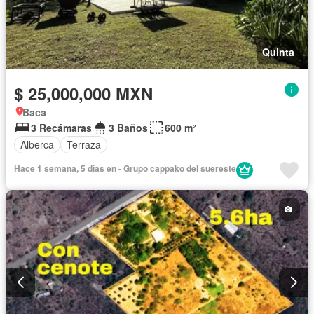
Quinta
$ 25,000,000 MXN
Baca
3 Recámaras
3 Baños
600 m²
Alberca
Terraza
Hace 1 semana, 5 días en - Grupo cappako del suereste