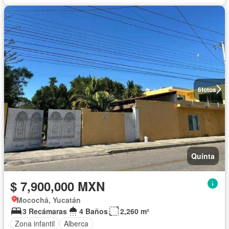
6
fotos
Quinta
$ 7,900,000 MXN
Mocochá, Yucatán
3 Recámaras
4 Baños
2,260 m²
Zona infantil
Alberca