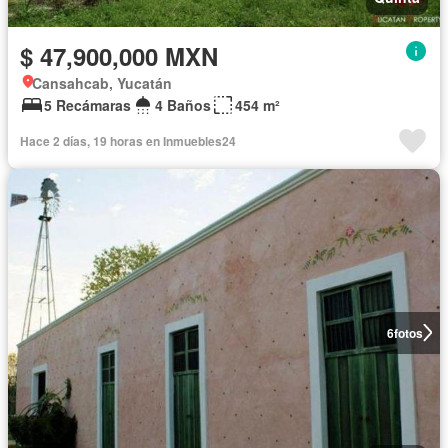
$ 47,900,000 MXN
Cansahcab, Yucatán
5 Recámaras
4 Baños
454 m²
Hace 2 días, 19 horas en Inmuebles24
6
fotos