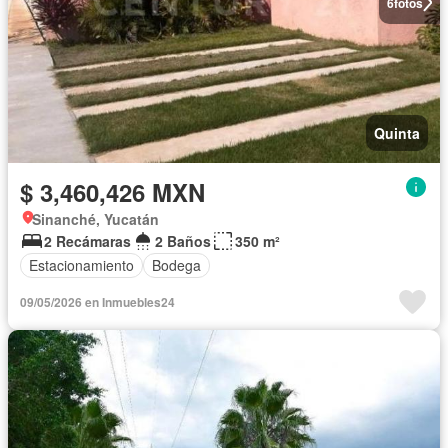
6
fotos
Quinta
$ 3,460,426 MXN
Sinanché, Yucatán
2 Recámaras
2 Baños
350 m²
Estacionamiento
Bodega
09/05/2026 en Inmuebles24