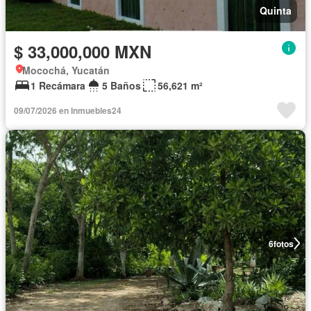
Quinta
$ 33,000,000 MXN
Mocochá, Yucatán
1 Recámara
5 Baños
56,621 m²
09/07/2026 en Inmuebles24
6
fotos