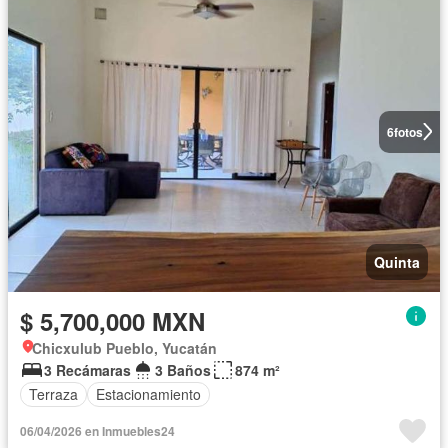
6
fotos
Quinta
$ 5,700,000 MXN
Chicxulub Pueblo, Yucatán
3 Recámaras
3 Baños
874 m²
Terraza
Estacionamiento
06/04/2026 en Inmuebles24