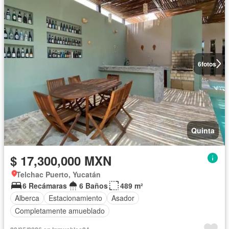
6
fotos
Quinta
$ 17,300,000 MXN
Telchac Puerto, Yucatán
6 Recámaras
6 Baños
489 m²
Alberca
Estacionamiento
Asador
Completamente amueblado