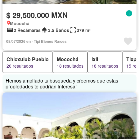
$ 29,500,000 MXN
Mocochá
2 Recámaras
3.5 Baños
379 m²
08/07/2026 en - Tipi Bienes Raíces
Chicxulub Pueblo
Mocochá
Ixil
Tixp
20 resultados
18 resultados
18 resultados
15 res
Hemos ampliado tu búsqueda y creemos que estas
propiedades te podrían interesar