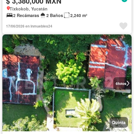
$ 3,380,000 MXN
Tixkokob, Yucatán
2 Recámaras
2 Baños
2,240 m²
17/06/2026 en Inmuebles24
6
fotos
Quinta