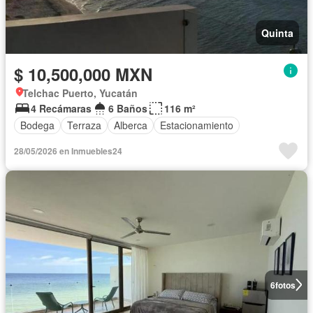
Quinta
$ 10,500,000 MXN
Telchac Puerto, Yucatán
4 Recámaras
6 Baños
116 m²
Bodega
Terraza
Alberca
Estacionamiento
28/05/2026 en Inmuebles24
6
fotos