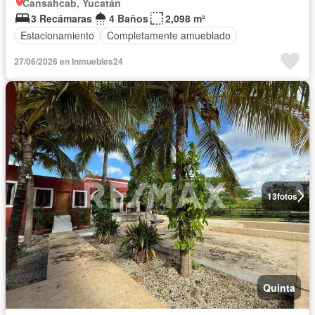
Cansahcab, Yucatán
3 Recámaras
4 Baños
2,098 m²
Estacionamiento
Completamente amueblado
27/06/2026 en Inmuebles24
13
fotos
Quinta