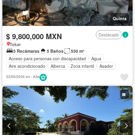
Quinta
$ 9,800,000 MXN
Destacado
Tekat
5 Recámaras
5 Baños
530 m²
Acceso para personas con discapacidad
Agua
Aire acondicionado
Alberca
Zona infantil
Asador
Bodega
Cisterna
Cocina equipada
Cocina integral
22/06/2026 en - Alie
Cuarto de Limpieza
Cuarto de servicio
Electricidad
Estacionamiento
Gas natural
Internet
Jardín
Despacho
Recámara con closet
Azotea
Terraza
Wifi
Zonas verdes
Parcialmente amueblado