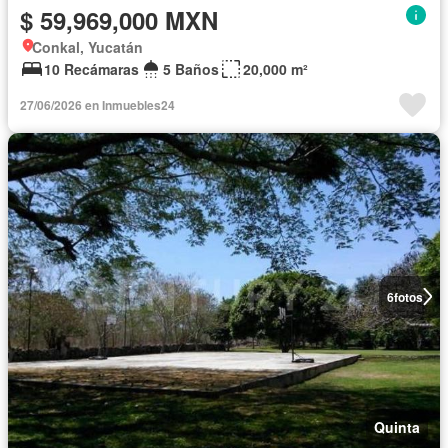
$ 59,969,000 MXN
Conkal, Yucatán
10 Recámaras
5 Baños
20,000 m²
27/06/2026 en Inmuebles24
6
fotos
Quinta