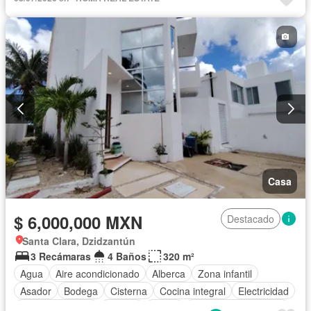
Casa
$ 6,000,000 MXN
Destacado
Santa Clara, Dzidzantún
3 Recámaras
4 Baños
320 m²
Agua
Aire acondicionado
Alberca
Zona infantil
Asador
Bodega
Cisterna
Cocina integral
Electricidad
Estacionamiento
Jacuzzi
Jardín
Recámara con closet