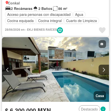
Conkal
2 Recámaras
2 Baños
86 m²
Acceso para personas con discapacidad
Agua
Cocina equipada
Cocina integral
Cuarto de Limpieza
Electricidad
Estacionamiento
Zonas verdes
28/06/2026 en - EKJ BIENES RAÍCES
Sin amueblar
Casa
$ 6,300,000 MXN
Destacado