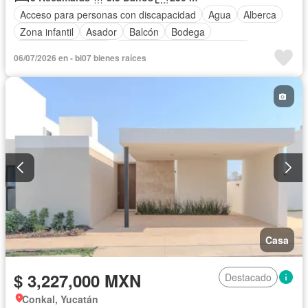
Acceso para personas con discapacidad
Agua
Alberca
Zona infantil
Asador
Balcón
Bodega
Caseta de vigilancia
Circuito cerrado de televisión
06/07/2026 en - bi07 bienes raíces
Cisterna
Cuarto de Limpieza
Cuarto de servicio
Electricidad
Estacionamiento
Gimnasio
Internet
Jardín
Sala polivalente
Seguridad
Terraza
Wifi
Zonas verdes
Casa
$ 3,227,000 MXN
Destacado
Conkal, Yucatán