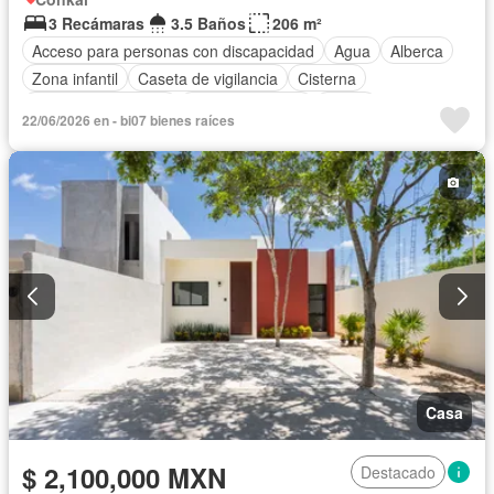
3 Recámaras
3.5 Baños
206 m²
Acceso para personas con discapacidad
Agua
Alberca
Zona infantil
Caseta de vigilancia
Cisterna
Cuarto de Limpieza
Estacionamiento
Jardín
22/06/2026 en - bi07 bienes raíces
Televisión por cable
Terraza
Wifi
Zonas verdes
Casa
$ 2,100,000 MXN
Destacado