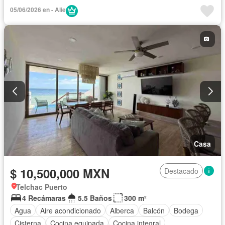
Calefacción
Cisterna
Cocina equipada
Cocina integral
05/06/2026 en - Alie
Cuarto de Limpieza
Cuarto de servicio
Electricidad
Estacionamiento
Gas natural
Internet
Jardín
Despacho
Recámara con closet
Seguridad
Terraza
Wifi
Zonas verdes
Parcialmente amueblado
Casa
$ 10,500,000 MXN
Destacado
Telchac Puerto
4 Recámaras
5.5 Baños
300 m²
Agua
Aire acondicionado
Alberca
Balcón
Bodega
Cisterna
Cocina equipada
Cocina integral