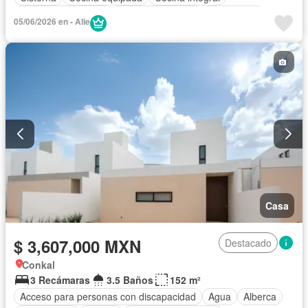
Cuarto de Limpieza
Cuarto de servicio
Electricidad
05/06/2026 en - Alie
Estacionamiento
Gas natural
Internet
Despacho
Recámara con closet
Azotea
Seguridad
Terraza
Vista panorámica
Wifi
Zonas verdes
Sin amueblar
Casa
$ 3,607,000 MXN
Destacado
Conkal
3 Recámaras
3.5 Baños
152 m²
Acceso para personas con discapacidad
Agua
Alberca