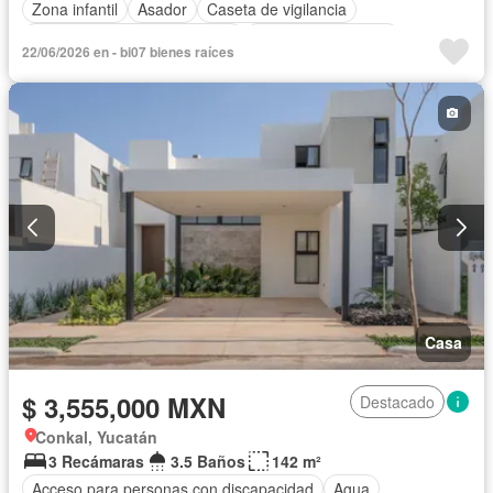
Zona infantil
Asador
Caseta de vigilancia
Circuito cerrado de televisión
Cuarto de Limpieza
22/06/2026 en - bi07 bienes raíces
Electricidad
Estacionamiento
Gimnasio
Internet
Jardín
Sala polivalente
Seguridad
Televisión por cable
Terraza
Vista panorámica
Wifi
Zonas verdes
Casa
$ 3,555,000 MXN
Destacado
Conkal, Yucatán
3 Recámaras
3.5 Baños
142 m²
Acceso para personas con discapacidad
Agua