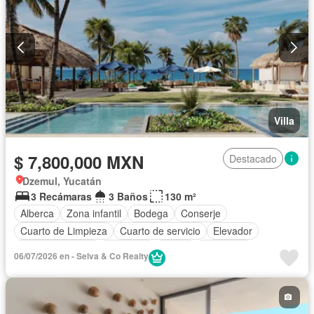
Villa
$ 7,800,000 MXN
Destacado
Dzemul, Yucatán
3 Recámaras
3 Baños
130 m²
Alberca
Zona infantil
Bodega
Conserje
Cuarto de Limpieza
Cuarto de servicio
Elevador
Estacionamiento
Gimnasio
Jardín
Despacho
06/07/2026 en - Selva & Co Realty
Seguridad
Terraza