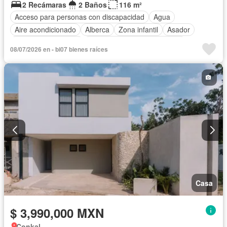
2 Recámaras
2 Baños
116 m²
Acceso para personas con discapacidad
Agua
Aire acondicionado
Alberca
Zona infantil
Asador
Caseta de vigilancia
Circuito cerrado de televisión
08/07/2026 en - bi07 bienes raíces
Electricidad
Estacionamiento
Gimnasio
Internet
Jardín
Zonas verdes
Casa
$ 3,990,000 MXN
Conkal