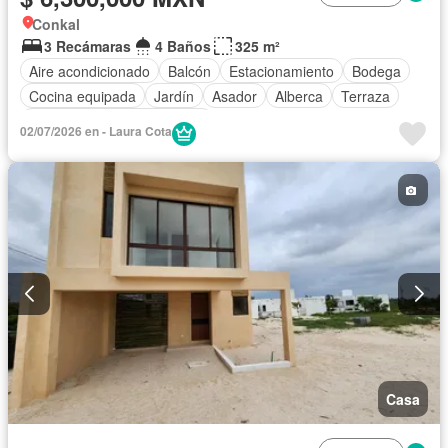
Conkal
3 Recámaras
4 Baños
325 m²
Aire acondicionado
Balcón
Estacionamiento
Bodega
Cocina equipada
Jardín
Asador
Alberca
Terraza
Completamente amueblado
02/07/2026 en - Laura Cota
Casa