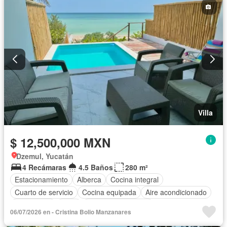
Villa
$ 12,500,000 MXN
Dzemul, Yucatán
4 Recámaras
4.5 Baños
280 m²
Estacionamiento
Alberca
Cocina integral
Cuarto de servicio
Cocina equipada
Aire acondicionado
Electricidad
Agua
Cuarto de Limpieza
06/07/2026 en - Cristina Bolio Manzanares
Vista panorámica
Recámara con closet