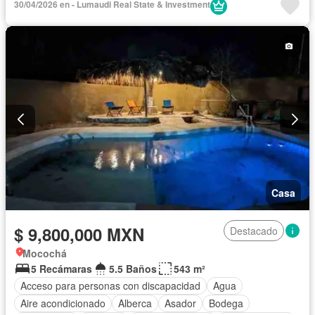
30/04/2026 en - Lumaudi Real State & Investment
Azotea
Terraza
Vista panorámica
Casa
$ 9,800,000 MXN
Destacado
Mocochá
5 Recámaras
5.5 Baños
543 m²
Acceso para personas con discapacidad
Agua
Aire acondicionado
Alberca
Asador
Bodega