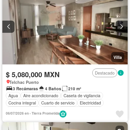
Villa
$ 5,080,000 MXN
Destacado
Telchac Puerto
3 Recámaras
4 Baños
210 m²
Agua
Aire acondicionado
Caseta de vigilancia
Cocina integral
Cuarto de servicio
Electricidad
Estacionamiento
Jardín
Recámara con closet
06/07/2026 en - Tierra Prometida
Seguridad
Terraza
Vista panorámica
Zonas verdes
Sin amueblar