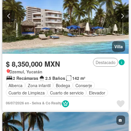
Villa
$ 8,350,000 MXN
Destacado
Dzemul, Yucatán
2 Recámaras
2.5 Baños
142 m²
Alberca
Zona infantil
Bodega
Conserje
Cuarto de Limpieza
Cuarto de servicio
Elevador
Estacionamiento
Gimnasio
Jardín
Despacho
06/07/2026 en - Selva & Co Realty
Seguridad
Terraza