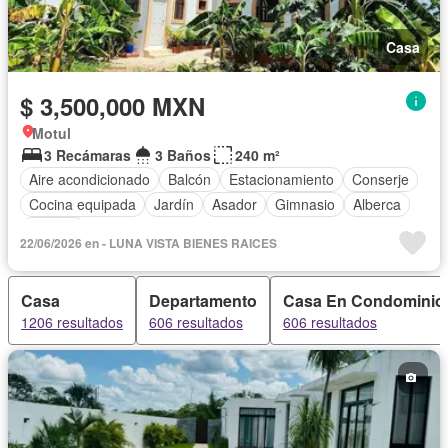
Casa
$ 3,500,000 MXN
Motul
3 Recámaras
3 Baños
240 m²
Aire acondicionado
Balcón
Estacionamiento
Conserje
Cocina equipada
Jardín
Asador
Gimnasio
Alberca
Terraza
22/06/2026 en - LUNA VISTA BIENES RAICES
Casa
Departamento
Casa En Condominio
1206 resultados
606 resultados
606 resultados