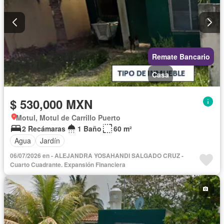
Remate Bancario
Casa
$ 530,000 MXN
Motul, Motul de Carrillo Puerto
2 Recámaras
1 Baño
60 m²
Agua
Jardín
06/07/2026 en - ALEJANDRA YOSAHANDI SALGADO CRUZ -
Cuarto Cuadrante. Expansión Financiera