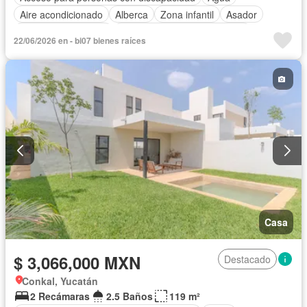
Aire acondicionado
Alberca
Zona infantil
Asador
Caseta de vigilancia
Circuito cerrado de televisión
22/06/2026 en - bi07 bienes raíces
Electricidad
Estacionamiento
Gimnasio
Internet
Jardín
Sala polivalente
Seguridad
Terraza
Wifi
Zonas verdes
Casa
$ 3,066,000 MXN
Destacado
Conkal, Yucatán
2 Recámaras
2.5 Baños
119 m²