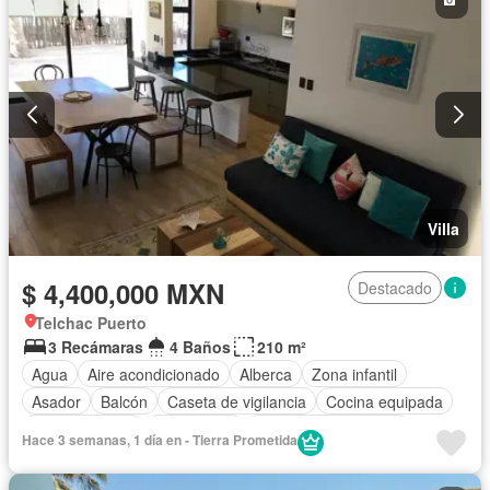
Villa
$ 4,400,000 MXN
Destacado
Telchac Puerto
3 Recámaras
4 Baños
210 m²
Agua
Aire acondicionado
Alberca
Zona infantil
Asador
Balcón
Caseta de vigilancia
Cocina equipada
Cocina integral
Electricidad
Recámara con closet
Hace 3 semanas, 1 día en - Tierra Prometida
Seguridad
Terraza
Vista panorámica
Wifi
Completamente amueblado