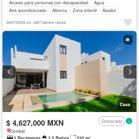
Acceso para personas con discapacidad
Agua
Aire acondicionado
Alberca
Zona infantil
Asador
Caseta de vigilancia
Circuito cerrado de televisión
06/07/2026 en - bi07 bienes raíces
Electricidad
Estacionamiento
Gimnasio
Internet
Jardín
Sala polivalente
Seguridad
Terraza
Wifi
Zonas verdes
Casa
$ 4,627,000 MXN
Destacado
Conkal
3 Recámaras
3.5 Baños
230 m²