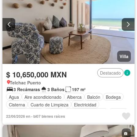
Villa
$ 10,650,000 MXN
Destacado
Telchac Puerto
3 Recámaras
3 Baños
197 m²
Agua
Aire acondicionado
Alberca
Balcón
Bodega
Cisterna
Cuarto de Limpieza
Electricidad
Estacionamiento
Internet
Televisión por cable
Terraza
22/06/2026 en - bi07 bienes raíces
Vista panorámica
Wifi