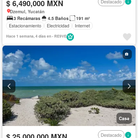
$ 6,490,000 MXN
Destacado
Dzemul, Yucatán
3 Recámaras
4.5 Baños
191 m²
Estacionamiento
Electricidad
Internet
Hace 1 semana, 4 días en - RE9VE
Casa
$ 25,000,000 MXN
Destacado