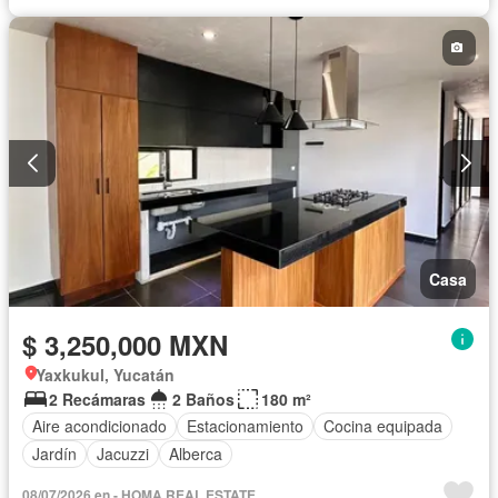
Casa
$ 3,250,000 MXN
Yaxkukul, Yucatán
2 Recámaras
2 Baños
180 m²
Aire acondicionado
Estacionamiento
Cocina equipada
Jardín
Jacuzzi
Alberca
08/07/2026 en - HOMA REAL ESTATE