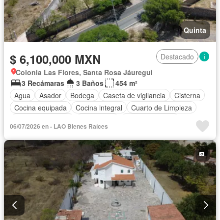
Quinta
$ 6,100,000 MXN
Destacado
Colonia Las Flores, Santa Rosa Jáuregui
3 Recámaras
3 Baños
454 m²
Agua
Asador
Bodega
Caseta de vigilancia
Cisterna
Cocina equipada
Cocina integral
Cuarto de Limpieza
Cuarto de servicio
Electricidad
Estacionamiento
06/07/2026 en - LAO Bienes Raíces
Gas natural
Internet
Jardín
Recámara con closet
Sala polivalente
Televisión por cable
Terraza
Vista panorámica
Wifi
Zonas verdes
Sin amueblar