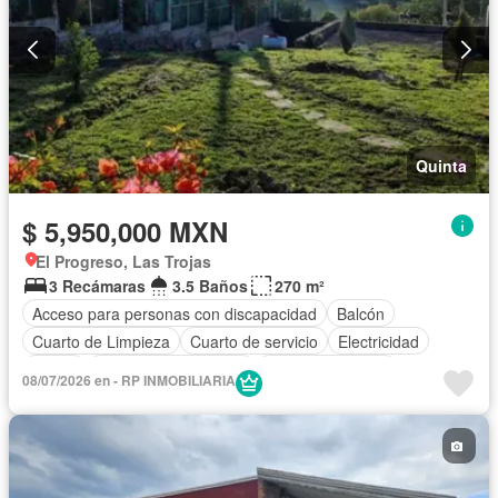
Quinta
$ 5,950,000 MXN
El Progreso, Las Trojas
3 Recámaras
3.5 Baños
270 m²
Acceso para personas con discapacidad
Balcón
Cuarto de Limpieza
Cuarto de servicio
Electricidad
Jardín
Recámara con closet
Vista panorámica
08/07/2026 en - RP INMOBILIARIA
Sin amueblar