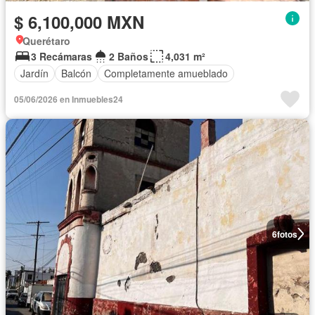
$ 6,100,000 MXN
Querétaro
3 Recámaras
2 Baños
4,031 m²
Jardín
Balcón
Completamente amueblado
05/06/2026 en Inmuebles24
6
fotos