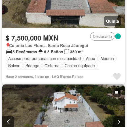
Quinta
$ 7,500,000 MXN
Destacado
Colonia Las Flores, Santa Rosa Jáuregui
5 Recámaras
8.5 Baños
350 m²
Acceso para personas con discapacidad
Agua
Alberca
Balcón
Bodega
Cisterna
Cocina equipada
Cocina integral
Cuarto de servicio
Electricidad
Hace 2 semanas, 4 días en - LAO Bienes Raíces
Estacionamiento
Gas natural
Internet
Jardín
Recámara con closet
Sala polivalente
Televisión por cable
Terraza
Vista panorámica
Wifi
Zonas verdes
Sin amueblar