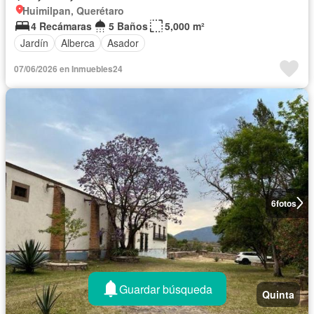
Huimilpan, Querétaro
4 Recámaras
5 Baños
5,000 m²
Jardín
Alberca
Asador
07/06/2026 en Inmuebles24
6
fotos
Guardar búsqueda
Quinta