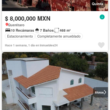
Quinta
$ 8,000,000 MXN
Querétaro
10 Recámaras
7 Baños
468 m²
Estacionamiento
Completamente amueblado
Hace 1 semana, 1 día en Inmuebles24
6
fotos