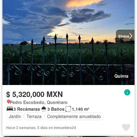
6
fotos
Quinta
$ 5,320,000 MXN
Pedro Escobedo, Querétaro
3 Recámaras
3 Baños
1,140 m²
Jardín
Terraza
Completamente amueblado
Hace 2 semanas, 5 días en Inmuebles24