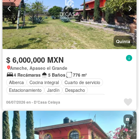
Quinta
$ 6,000,000 MXN
Ameche, Apaseo el Grande
4 Recámaras
5 Baños
776 m²
Alberca
Cocina integral
Cuarto de servicio
Estacionamiento
Jardín
Despacho
Recámara con closet
Terraza
Zonas verdes
06/07/2026 en - D'Casa Celaya