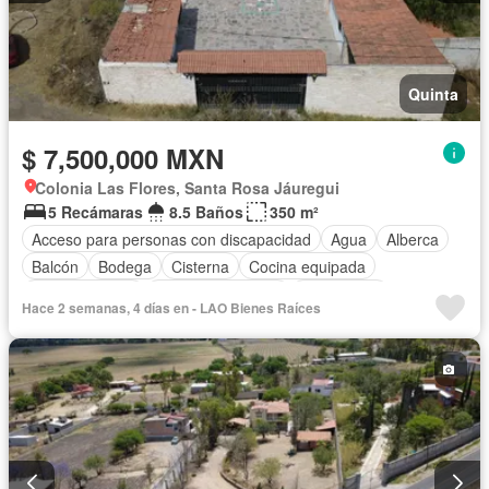
Quinta
$ 7,500,000 MXN
Colonia Las Flores, Santa Rosa Jáuregui
5 Recámaras
8.5 Baños
350 m²
Acceso para personas con discapacidad
Agua
Alberca
Balcón
Bodega
Cisterna
Cocina equipada
Cocina integral
Cuarto de servicio
Electricidad
Hace 2 semanas, 4 días en - LAO Bienes Raíces
Estacionamiento
Gas natural
Internet
Jardín
Recámara con closet
Sala polivalente
Televisión por cable
Terraza
Vista panorámica
Wifi
Zonas verdes
Sin amueblar