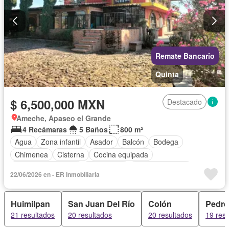
Remate Bancario
Quinta
$ 6,500,000 MXN
Destacado
Ameche, Apaseo el Grande
4 Recámaras
5 Baños
800 m²
Agua
Zona infantil
Asador
Balcón
Bodega
Chimenea
Cisterna
Cocina equipada
Cuarto de Limpieza
Electricidad
Estacionamiento
22/06/2026 en - ER Inmobiliaria
Recámara con closet
Sala polivalente
Seguridad
Vista panorámica
Sin amueblar
Huimilpan
San Juan Del Río
Colón
Pedro
21 resultados
20 resultados
20 resultados
19 res