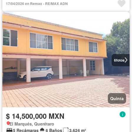
17/04/2026 en Remax - RE/MAX ADN
6
fotos
Quinta
$ 14,500,000 MXN
El Marqués, Querétaro
5 Recámaras
6 Baños
3,624 m²