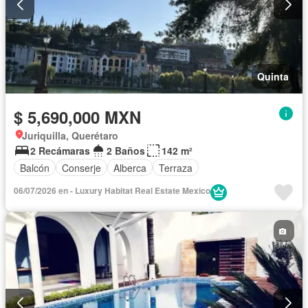
Quinta
$ 5,690,000 MXN
Juriquilla, Querétaro
2 Recámaras
2 Baños
142 m²
Balcón
Conserje
Alberca
Terraza
06/07/2026 en - Luxury Habitat Real Estate Mexico