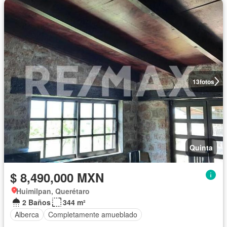
13
fotos
Quinta
$ 8,490,000 MXN
Huimilpan, Querétaro
2 Baños
344 m²
Alberca
Completamente amueblado