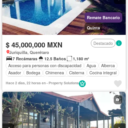
Remate Bancario
Quinta
$ 45,000,000 MXN
Destacado
Juriquilla, Querétaro
7 Recámaras
12.5 Baños
1,180 m²
Acceso para personas con discapacidad
Agua
Alberca
Asador
Bodega
Chimenea
Cisterna
Cocina integral
Cuarto de Limpieza
Cuarto de servicio
Electricidad
Hace 2 días, 22 horas en - Property Solutions
Estacionamiento
Internet
Jardín
Despacho
Recámara con closet
Azotea
Televisión por cable
Terraza
Vista panorámica
Wifi
Zonas verdes
Sin amueblar