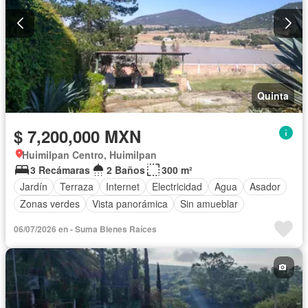
Quinta
$ 7,200,000 MXN
Huimilpan Centro, Huimilpan
3 Recámaras
2 Baños
300 m²
Jardín
Terraza
Internet
Electricidad
Agua
Asador
Zonas verdes
Vista panorámica
Sin amueblar
06/07/2026 en - Suma Bienes Raíces