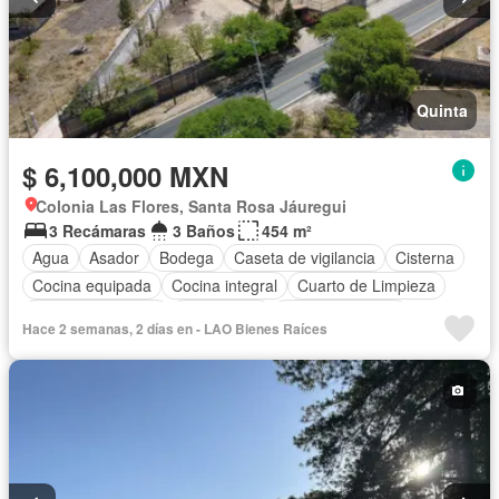
Quinta
$ 6,100,000 MXN
Colonia Las Flores, Santa Rosa Jáuregui
3 Recámaras
3 Baños
454 m²
Agua
Asador
Bodega
Caseta de vigilancia
Cisterna
Cocina equipada
Cocina integral
Cuarto de Limpieza
Cuarto de servicio
Electricidad
Estacionamiento
Hace 2 semanas, 2 días en - LAO Bienes Raíces
Gas natural
Internet
Jardín
Recámara con closet
Sala polivalente
Televisión por cable
Terraza
Vista panorámica
Wifi
Zonas verdes
Sin amueblar