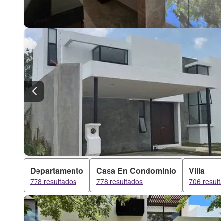
Departamento
Casa En Condominio
Villa
778 resultados
778 resultados
706 resul