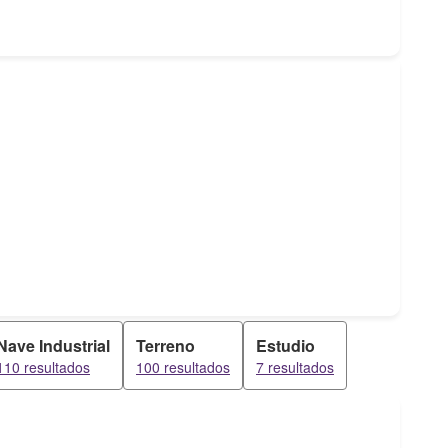
Nave Industrial
Terreno
Estudio
110 resultados
100 resultados
7 resultados