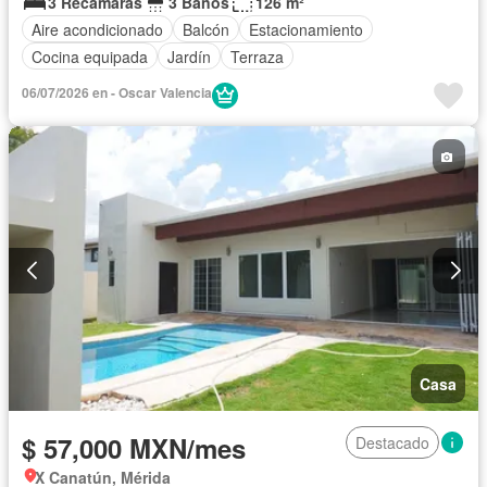
3 Recámaras
3 Baños
126 m²
Aire acondicionado
Balcón
Estacionamiento
Cocina equipada
Jardín
Terraza
06/07/2026 en - Oscar Valencia
Casa
$ 57,000 MXN/mes
Destacado
X Canatún, Mérida