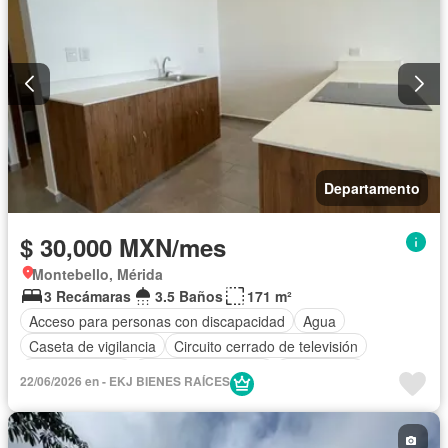
Departamento
$ 30,000 MXN/mes
Montebello, Mérida
3 Recámaras
3.5 Baños
171 m²
Acceso para personas con discapacidad
Agua
Caseta de vigilancia
Circuito cerrado de televisión
Cocina integral
Cuarto de Limpieza
Electricidad
22/06/2026 en - EKJ BIENES RAÍCES
Elevador
Estacionamiento
Gimnasio
Internet
Jardín
Despacho
Recámara con closet
Seguridad
Terraza
Vista panorámica
Wifi
Sin amueblar