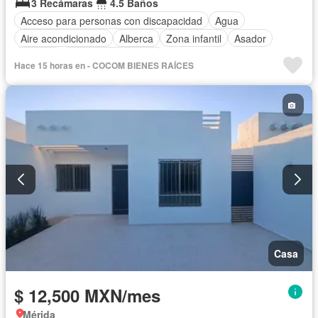
3 Recámaras
4.5 Baños
Acceso para personas con discapacidad
Agua
Aire acondicionado
Alberca
Zona infantil
Asador
Bodega
Caseta de vigilancia
Hace 15 horas en - COCOM BIENES RAÍCES
Circuito cerrado de televisión
Cisterna
Cocina equipada
Cocina integral
Cuarto de Limpieza
Electricidad
Estacionamiento
Internet
Jardín
Recámara con closet
Sala polivalente
Terraza
Wifi
Zonas verdes
Permite mascotas
Permite niños
Solo familias
Parcialmente amueblado
Casa
$ 12,500 MXN/mes
Mérida