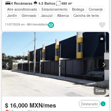
4 Recámaras
4.5 Baños
480 m²
Aire acondicionado
Estacionamiento
Bodega
Conserje
Jardín
Gimnasio
Jacuzzi
Alberca
Cancha de tenis
Terraza
11/07/2026 en - MH Inmobilaria
Casa
$ 16,000 MXN/mes
Destacado