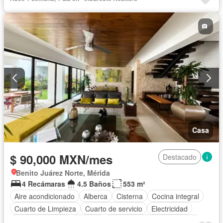
Completamente amueblado
Casa
$ 90,000 MXN/mes
Destacado
Benito Juárez Norte, Mérida
4 Recámaras
4.5 Baños
553 m²
Aire acondicionado
Alberca
Cisterna
Cocina integral
Cuarto de Limpieza
Cuarto de servicio
Electricidad
Estacionamiento
Terraza
Completamente amueblado