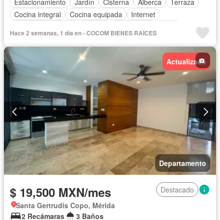
Estacionamiento
Jardín
Cisterna
Alberca
Terraza
Cocina integral
Cocina equipada
Internet
Aire acondicionado
Bodega
Electricidad
Agua
Hace 2 semanas, 1 día en - COCOM BIENES RAÍCES
Cuarto de Limpieza
Televisión por cable
Asador
Vista panorámica
Recámara con closet
Conserje
Wifi
Actualizado
Permite mascotas
Permite niños
Sin amueblar
Departamento
$ 19,500 MXN/mes
Destacado
Santa Gertrudis Copo, Mérida
2 Recámaras
3 Baños