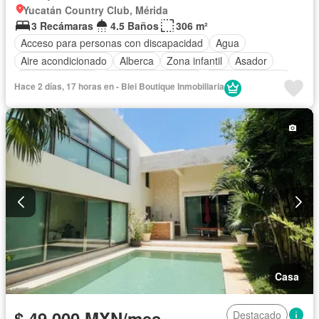
Yucatán Country Club, Mérida
3 Recámaras
4.5 Baños
306 m²
Acceso para personas con discapacidad
Agua
Aire acondicionado
Alberca
Zona infantil
Asador
Cancha de tenis
Caseta de vigilancia
Cocina equipada
Hace 2 días, 17 horas en - Blei Boutique Inmobiliaria
Cuarto de Limpieza
Cuarto de servicio
Electricidad
Estacionamiento
Gimnasio
Internet
Jardín
Despacho
Recámara con closet
Sala polivalente
Sauna
Seguridad
Televisión por cable
Terraza
Wifi
Zonas verdes
Permite mascotas
Permite niños
Sin amueblar
Casa
$ 49,000 MXN/mes
Destacado