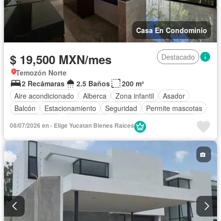
Casa En Condominio
$ 19,500 MXN/mes
Destacado
Temozón Norte
2 Recámaras
2.5 Baños
200 m²
Aire acondicionado
Alberca
Zona infantil
Asador
Balcón
Estacionamiento
Seguridad
Permite mascotas
Permite niños
Solo familias
Parcialmente amueblado
08/07/2026 en - Elige Yucatan Bienes Raíces