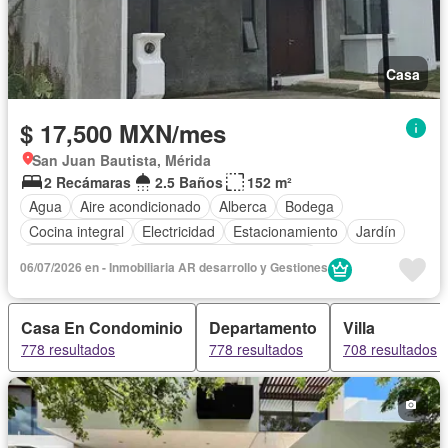
Casa
$ 17,500 MXN/mes
San Juan Bautista, Mérida
2 Recámaras
2.5 Baños
152 m²
Agua
Aire acondicionado
Alberca
Bodega
Cocina integral
Electricidad
Estacionamiento
Jardín
Zonas verdes
Completamente amueblado
06/07/2026 en - Inmobiliaria AR desarrollo y Gestiones
Casa En Condominio
Departamento
Villa
778 resultados
778 resultados
708 resultados