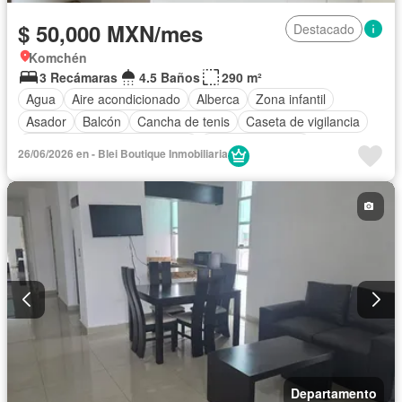
$ 50,000 MXN/mes
Destacado
Komchén
3 Recámaras
4.5 Baños
290 m²
Agua
Aire acondicionado
Alberca
Zona infantil
Asador
Balcón
Cancha de tenis
Caseta de vigilancia
Circuito cerrado de televisión
Cocina equipada
26/06/2026 en - Blei Boutique Inmobiliaria
Cocina integral
Conserje
Cuarto de Limpieza
Cuarto de servicio
Electricidad
Estacionamiento
Gimnasio
Internet
Jardín
Recámara con closet
Sala polivalente
Seguridad
Televisión por cable
Terraza
Wifi
Zonas verdes
Permite mascotas
Permite niños
Sin amueblar
Departamento