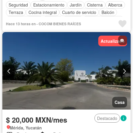
Seguridad
Estacionamiento
Jardín
Cisterna
Alberca
Terraza
Cocina integral
Cuarto de servicio
Balcón
Cocina equipada
Internet
Bodega
Aire acondicionado
Hace 13 horas en - COCOM BIENES RAÍCES
Circuito cerrado de televisión
Electricidad
Agua
Zonas verdes
Vista panorámica
Recámara con closet
Actualizado
Conserje
Wifi
Permite mascotas
Parcialmente amueblado
Casa
$ 20,000 MXN/mes
Destacado
Mérida, Yucatán