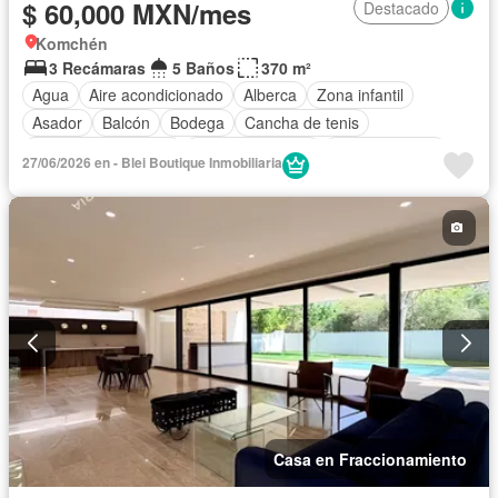
$ 60,000 MXN/mes
Destacado
Komchén
3 Recámaras
5 Baños
370 m²
Agua
Aire acondicionado
Alberca
Zona infantil
Asador
Balcón
Bodega
Cancha de tenis
Caseta de vigilancia
Cocina equipada
Cocina integral
27/06/2026 en - Blei Boutique Inmobiliaria
Conserje
Cuarto de Limpieza
Cuarto de servicio
Electricidad
Estacionamiento
Gimnasio
Internet
Jardín
Despacho
Recámara con closet
Sala polivalente
Seguridad
Televisión por cable
Terraza
Wifi
Zonas verdes
Permite mascotas
Permite niños
Solo familias
Sin amueblar
Casa en Fraccionamiento