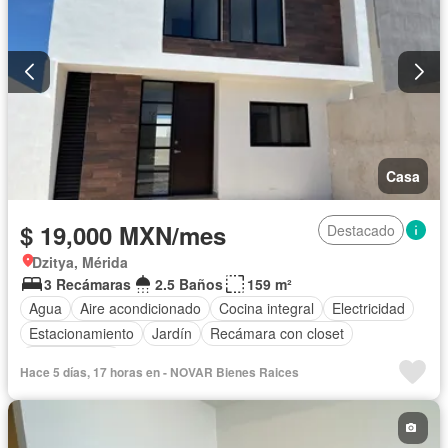
Casa
$ 19,000 MXN/mes
Destacado
Dzitya, Mérida
3 Recámaras
2.5 Baños
159 m²
Agua
Aire acondicionado
Cocina integral
Electricidad
Estacionamiento
Jardín
Recámara con closet
Sin amueblar
Hace 5 días, 17 horas en - NOVAR Bienes Raices