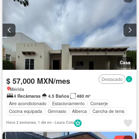
Casa
$ 57,000 MXN/mes
Destacado
Mérida
4 Recámaras
4.5 Baños
480 m²
Aire acondicionado
Estacionamiento
Conserje
Cocina equipada
Gimnasio
Alberca
Cancha de tenis
Terraza
Hace 2 semanas, 1 día en - Laura Cota