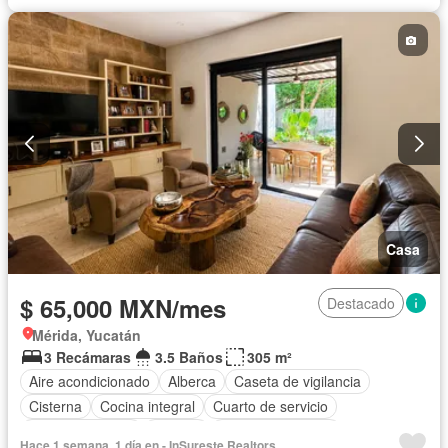
Casa
$ 65,000 MXN/mes
Destacado
Mérida, Yucatán
3 Recámaras
3.5 Baños
305 m²
Aire acondicionado
Alberca
Caseta de vigilancia
Cisterna
Cocina integral
Cuarto de servicio
Estacionamiento
Terraza
Permite mascotas
Hace 1 semana, 1 día en - InSureste Realtors