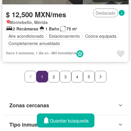
$ 12,500 MXN/mes
Destacado
Montebello, Mérida
2 Recámaras
1 Baño
75 m²
Aire acondicionado
Estacionamiento
Cocina equipada
Completamente amueblado
Hace 3 semanas, 1 día en - MH Inmobilaria
1
2
3
4
5
Zonas cercanas
Guardar búsqueda
Tipo inmueble