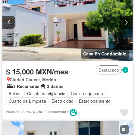
Permite mascotas
Permite niños
Solo familias
Casa En Condominio
$ 15,000 MXN/mes
Destacado
Ciudad Caucel, Mérida
3 Recámaras
3 Baños
Balcón
Caseta de vigilancia
Cocina equipada
Cuarto de Limpieza
Electricidad
Estacionamiento
Jardín
Recámara con closet
Terraza
Zonas verdes
26/06/2026 en - NIVIA360 Inmobiliaria
Sin amueblar