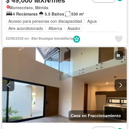
Montecristo, Mérida
4 Recámaras
5.5 Baños
530 m²
Acceso para personas con discapacidad
Agua
Aire acondicionado
Alberca
Asador
Circuito cerrado de televisión
Cisterna
Cocina equipada
22/06/2026 en - Blei Boutique Inmobiliaria
Cocina integral
Cuarto de Limpieza
Cuarto de servicio
Electricidad
Estacionamiento
Internet
Jacuzzi
Jardín
Despacho
Recámara con closet
Televisión por cable
Terraza
Wifi
Zonas verdes
Permite mascotas
Permite niños
Sin amueblar
Casa en Fraccionamiento