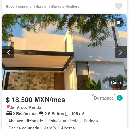
Estacionamiento
Terraza
Hace 1 semana, 1 día en - InSureste Realtors
Casa
$ 18,500 MXN/mes
Destacado
Del Arco, Mérida
2 Recámaras
2.5 Baños
105 m²
Aire acondicionado
Estacionamiento
Bodega
Cocina equipada
Jardín
Alberca