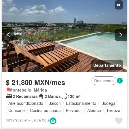
Departamento
$ 21,800 MXN/mes
Destacado
Montebello, Mérida
2 Recámaras
2 Baños
120 m²
Aire acondicionado
Balcón
Estacionamiento
Bodega
Conserje
Cocina equipada
Elevador
Alberca
Terraza
08/07/2026 en - Laura Cota