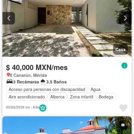
Casa
$ 40,000 MXN/mes
X Canatún, Mérida
3 Recámaras
3.5 Baños
Acceso para personas con discapacidad
Agua
Aire acondicionado
Alberca
Zona infantil
Bodega
Cisterna
Cocina equipada
Cocina integral
05/06/2026 en - Alie
Cuarto de Limpieza
Cuarto de servicio
Electricidad
Estacionamiento
Gas natural
Gimnasio
Internet
Jardín
Recámara con closet
Sala polivalente
Seguridad
Terraza
Wifi
Zonas verdes