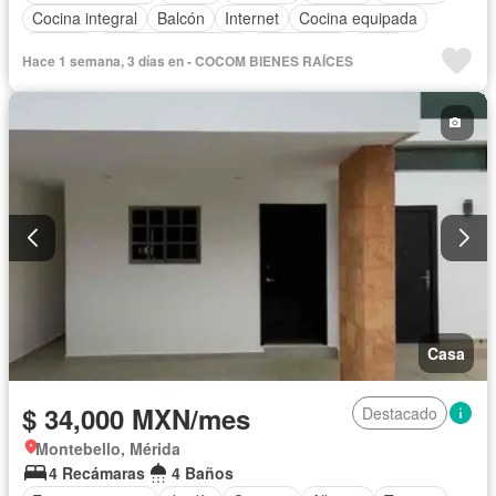
Cocina integral
Balcón
Internet
Cocina equipada
Bodega
Aire acondicionado
Electricidad
Agua
Hace 1 semana, 3 días en - COCOM BIENES RAÍCES
Televisión por cable
Vista panorámica
Recámara con closet
Conserje
Wifi
Permite mascotas
Permite niños
Solo familias
Sin amueblar
Casa
$ 34,000 MXN/mes
Destacado
Montebello, Mérida
4 Recámaras
4 Baños