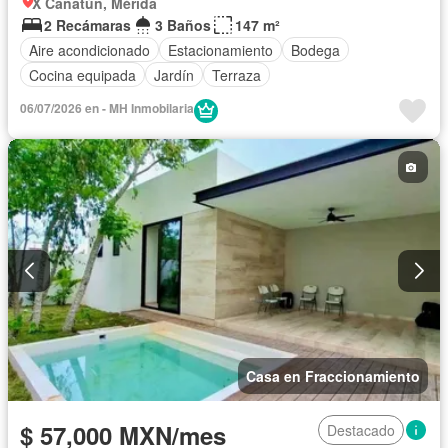
X Canatún, Mérida
2 Recámaras
3 Baños
147 m²
Aire acondicionado
Estacionamiento
Bodega
Cocina equipada
Jardín
Terraza
06/07/2026 en - MH Inmobilaria
Casa en Fraccionamiento
$ 57,000 MXN/mes
Destacado