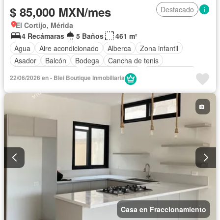
$ 85,000 MXN/mes
Destacado
El Cortijo, Mérida
4 Recámaras
5 Baños
461 m²
Agua
Aire acondicionado
Alberca
Zona infantil
Asador
Balcón
Bodega
Cancha de tenis
Caseta de vigilancia
Cocina equipada
Cocina integral
22/06/2026 en - Blei Boutique Inmobiliaria
Conserje
Cuarto de Limpieza
Cuarto de servicio
Electricidad
Estacionamiento
Gimnasio
Internet
Jardín
Despacho
Recámara con closet
Sala polivalente
Seguridad
Televisión por cable
Terraza
Wifi
Zonas verdes
Permite mascotas
Permite niños
Sin amueblar
Casa en Fraccionamiento