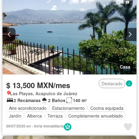
Casa
$ 13,500 MXN/mes
Destacado
Las Playas, Acapulco de Juárez
2 Recámaras
2 Baños
140 m²
Aire acondicionado
Estacionamiento
Cocina equipada
Jardín
Alberca
Terraza
Completamente amueblado
06/07/2026 en - Atria Inmobiliaria