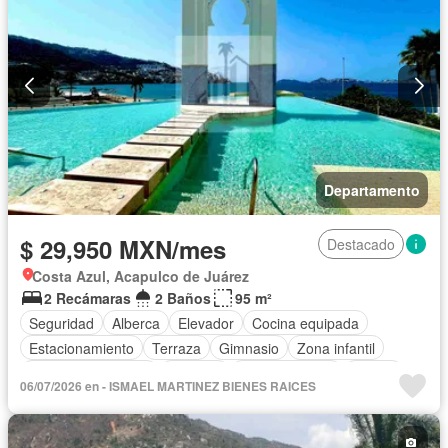
Completamente amueblado
Departamento
$ 29,950 MXN/mes
Destacado
Costa Azul, Acapulco de Juárez
2 Recámaras
2 Baños
95 m²
Seguridad
Alberca
Elevador
Cocina equipada
Estacionamiento
Terraza
Gimnasio
Zona infantil
Aire acondicionado
Cisterna
Cocina integral
Balcón
06/07/2026 en - ISMAEL MARTINEZ BIENES RAICES
Acceso para personas con discapacidad
Sala polivalente
Circuito cerrado de televisión
Electricidad
Cuarto de Limpieza
Agua
Jacuzzi
Gas natural