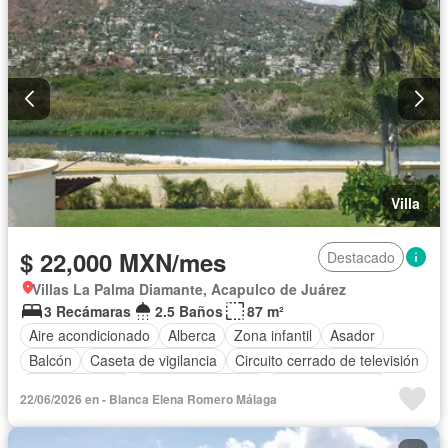
Asador
Vista panorámica
Recámara con closet
Caseta de vigilancia
Conserje
Completamente amueblado
Villa
$ 22,000 MXN/mes
Destacado
Villas La Palma Diamante, Acapulco de Juárez
3 Recámaras
2.5 Baños
87 m²
Aire acondicionado
Alberca
Zona infantil
Asador
Balcón
Caseta de vigilancia
Circuito cerrado de televisión
Cocina integral
Cuarto de servicio
Estacionamiento
22/06/2026 en - Blanca Elena Romero Málaga
Jardín
Azotea
Seguridad
Terraza
Vista panorámica
Sin amueblar