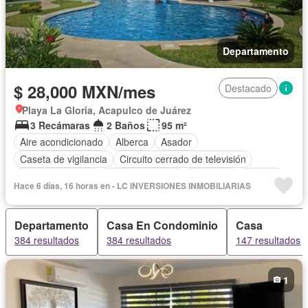
Departamento
$ 28,000 MXN/mes
Destacado
Playa La Gloria, Acapulco de Juárez
3 Recámaras
2 Baños
95 m²
Aire acondicionado
Alberca
Asador
Caseta de vigilancia
Circuito cerrado de televisión
Cocina equipada
Estacionamiento
Gimnasio
Internet
Hace 6 días, 16 horas en - LC INVERSIONES INMOBILIARIAS
Jardín
Sala polivalente
Seguridad
Permite niños
Solo familias
Completamente amueblado
Departamento
Casa En Condominio
Casa
384 resultados
384 resultados
147 resultados
1