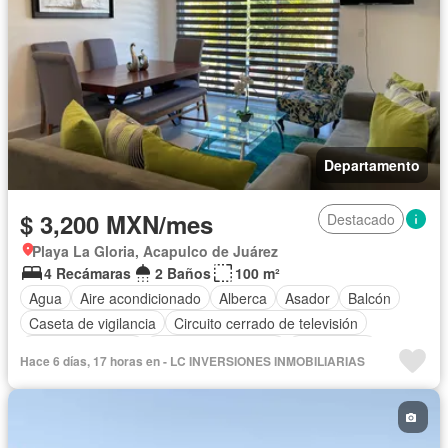
Departamento
$ 3,200 MXN/mes
Destacado
Playa La Gloria, Acapulco de Juárez
4 Recámaras
2 Baños
100 m²
Agua
Aire acondicionado
Alberca
Asador
Balcón
Caseta de vigilancia
Circuito cerrado de televisión
Cocina equipada
Cuarto de Limpieza
Electricidad
Hace 6 días, 17 horas en - LC INVERSIONES INMOBILIARIAS
Estacionamiento
Gas natural
Internet
Jardín
Recámara con closet
Seguridad
Terraza
Permite niños
Solo familias
Completamente amueblado