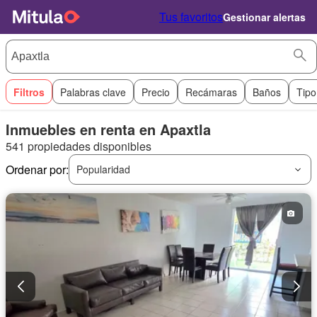
Tus favoritos
Gestionar alertas
Filtros
Palabras clave
Precio
Recámaras
Baños
Tipo
Inmuebles en renta en Apaxtla
541 propiedades disponibles
Ordenar por:
Popularidad