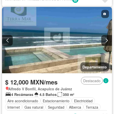
Acceso para personas con discapacidad
Cocina equipada
Zona infantil
Sala polivalente
Agua
Cancha de tenis
Recámara con closet
Caseta de vigilancia
Wifi
Permite niños
Completamente amueblado
Departamento
$ 12,000 MXN/mes
Destacado
Alfredo V Bonfil, Acapulco de Juárez
4 Recámaras
4.5 Baños
350 m²
Aire acondicionado
Estacionamiento
Electricidad
Internet
Gas natural
Seguridad
Alberca
Terraza
Cuarto de servicio
Acceso para personas con discapacidad