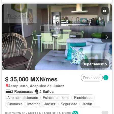
Caseta de vigilancia
Vista panorámica
Wifi
Permite mascotas
Permite niños
Completamente amueblado
Departamento
$ 35,000 MXN/mes
Destacado
Aeropuerto, Acapulco de Juárez
2 Recámaras
2 Baños
Aire acondicionado
Estacionamiento
Electricidad
Gimnasio
Internet
Jacuzzi
Seguridad
Jardín
Cocina integral
Alberca
Terraza
Elevador
Balcón
08/07/2026 en - ARIELLA LASKI DE LA TORRE