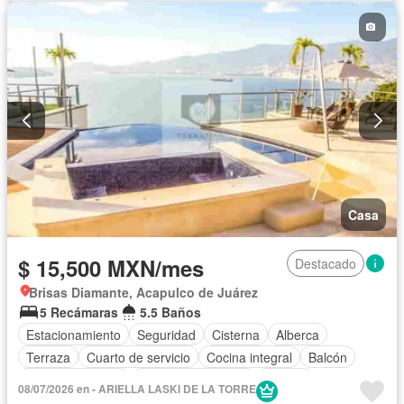
Recámara con closet
Vista panorámica
Caseta de vigilancia
Wifi
Permite niños
Permite mascotas
Completamente amueblado
Casa
$ 15,500 MXN/mes
Destacado
Brisas Diamante, Acapulco de Juárez
5 Recámaras
5.5 Baños
Estacionamiento
Seguridad
Cisterna
Alberca
Terraza
Cuarto de servicio
Cocina integral
Balcón
Cocina equipada
Aire acondicionado
Jacuzzi
08/07/2026 en - ARIELLA LASKI DE LA TORRE
Televisión por cable
Recámara con closet