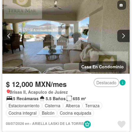
Casa En Condominio
$ 12,000 MXN/mes
Destacado
Brisas II, Acapulco de Juárez
5 Recámaras
5.5 Baños
655 m²
Estacionamiento
Cisterna
Alberca
Terraza
Cocina integral
Balcón
Cocina equipada
Sala polivalente
Internet
Electricidad
08/07/2026 en - ARIELLA LASKI DE LA TORRE
Aire acondicionado
Televisión por cable