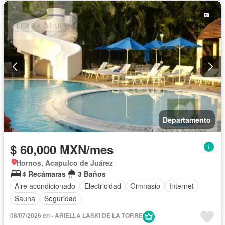
Departamento
$ 60,000 MXN/mes
Hornos, Acapulco de Juárez
4 Recámaras
3 Baños
Aire acondicionado
Electricidad
Gimnasio
Internet
Sauna
Seguridad
08/07/2026 en - ARIELLA LASKI DE LA TORRE