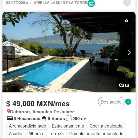
06/07/2026 en - ARIELLA LASKI DE LA TORRE
Balcón
Gimnasio
Elevador
Cocina integral
Cisterna
Jardín
Cocina equipada
Zona infantil
Sala polivalente
Jacuzzi
Agua
Televisión por cable
Cancha de tenis
Vista panorámica
Recámara con closet
Caseta de vigilancia
Wifi
Sauna
Permite niños
Completamente amueblado
Casa
$ 49,000 MXN/mes
Destacado
Guitarron, Acapulco De Juárez
5 Recámaras
5 Baños
250 m²
Aire acondicionado
Estacionamiento
Cocina equipada
Asador
Alberca
Terraza
Completamente amueblado