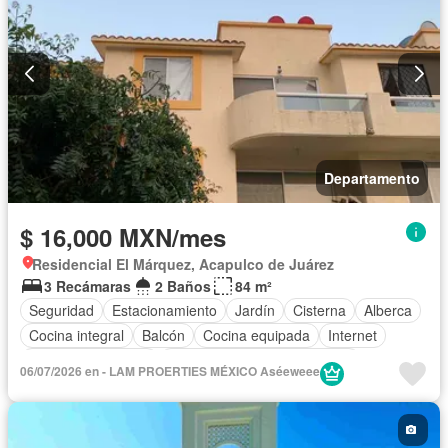
Departamento
$ 16,000 MXN/mes
Residencial El Márquez, Acapulco de Juárez
3 Recámaras
2 Baños
84 m²
Seguridad
Estacionamiento
Jardín
Cisterna
Alberca
Cocina integral
Balcón
Cocina equipada
Internet
Aire acondicionado
Circuito cerrado de televisión
06/07/2026 en - LAM PROERTIES MÉXICO Aséeweee
Electricidad
Agua
Cuarto de Limpieza
Vista panorámica
Recámara con closet
Wifi
Caseta de vigilancia
Permite mascotas
Permite niños