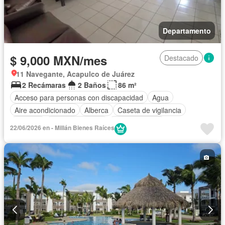
Departamento
$ 9,000 MXN/mes
Destacado
11 Navegante, Acapulco de Juárez
2 Recámaras
2 Baños
86 m²
Acceso para personas con discapacidad
Agua
Aire acondicionado
Alberca
Caseta de vigilancia
Cisterna
Cocina equipada
Cocina integral
22/06/2026 en - Millán Bienes Raíces
Cuarto de Limpieza
Electricidad
Estacionamiento
Jardín
Recámara con closet
Seguridad
Zonas verdes
Permite mascotas
Permite niños
Completamente amueblado