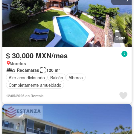
Casa
$ 30,000 MXN/mes
Morelos
3 Recámaras
120 m²
Aire acondicionado
Balcón
Alberca
Completamente amueblado
12/05/2026 en Rentola