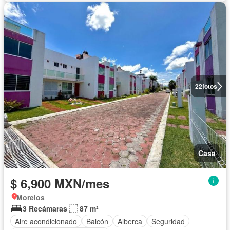
22
fotos
Casa
$ 6,900 MXN/mes
Morelos
3 Recámaras
87 m²
Aire acondicionado
Balcón
Alberca
Seguridad