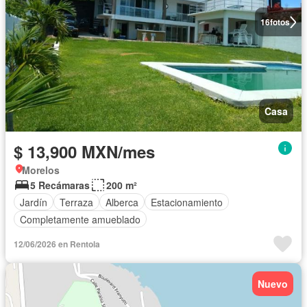
16
fotos
Casa
$ 13,900 MXN/mes
Morelos
5 Recámaras
200 m²
Jardín
Terraza
Alberca
Estacionamiento
Completamente amueblado
12/06/2026 en Rentola
Nuevo