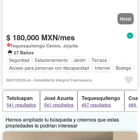
Hotel
$ 180,000 MXN/mes
Tequesquitengo Centro, Jojutla
27 Baños
Seguridad
Estacionamiento
Jardín
Terraza
Acceso para personas con discapacidad
Internet
Bodega
Aire acondicionado
Circuito cerrado de televisión
06/07/2026 en - Inmobiliaria Integral Cuernavaca
Electricidad
Agua
Gas natural
Teloloapan
José Azueta
Tequesquitengo
Coat
541 resultados
541 resultados
497 resultados
489 r
Hemos ampliado tu búsqueda y creemos que estas
propiedades te podrían interesar