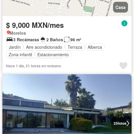
Casa
$ 9,000 MXN/mes
Morelos
3 Recámaras
2 Baños
96 m²
Jardín
Aire acondicionado
Terraza
Alberca
Zona infantil
Estacionamiento
Completamente amueblado
Hace 1 día, 21 horas en rentumo
25
fotos