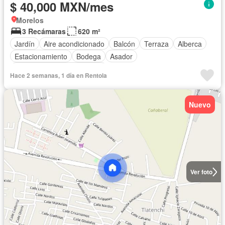
$ 40,000 MXN/mes
Morelos
3 Recámaras
620 m²
Jardín
Aire acondicionado
Balcón
Terraza
Alberca
Estacionamiento
Bodega
Asador
Completamente amueblado
Hace 2 semanas, 1 día en Rentola
Nuevo
Ver foto