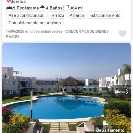
Morelos
5 Recámaras
4 Baños
364 m²
Aire acondicionado
Terraza
Alberca
Estacionamiento
Completamente amueblado
14/06/2026 en universoInmuebles - CRECER VENDE BIENES
RAICES
16
fotos
Departamento