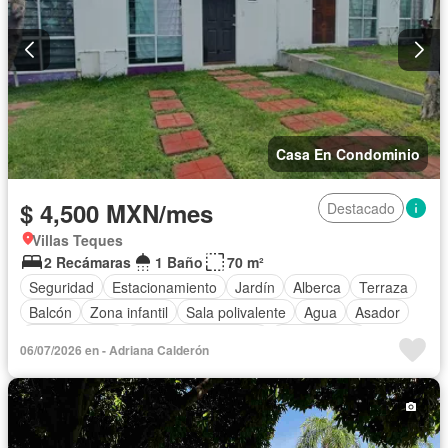
Casa En Condominio
$ 4,500 MXN/mes
Destacado
Villas Teques
2 Recámaras
1 Baño
70 m²
Seguridad
Estacionamiento
Jardín
Alberca
Terraza
Balcón
Zona infantil
Sala polivalente
Agua
Asador
Zonas verdes
Caseta de vigilancia
Solo familias
06/07/2026 en - Adriana Calderón
Parcialmente amueblado