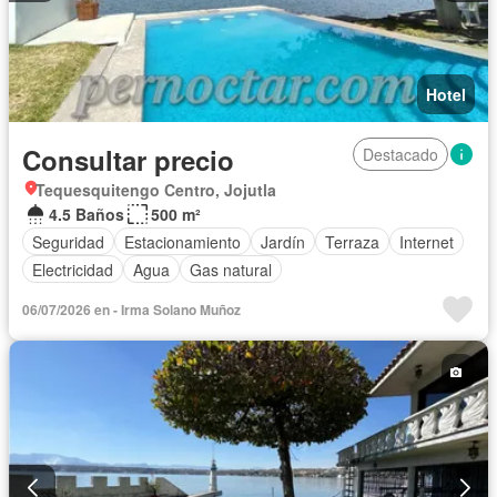
Hotel
Consultar precio
Destacado
Tequesquitengo Centro, Jojutla
4.5 Baños
500 m²
Seguridad
Estacionamiento
Jardín
Terraza
Internet
Electricidad
Agua
Gas natural
06/07/2026 en - Irma Solano Muñoz