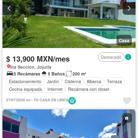
Casa
$ 13,900 MXN/mes
Destacado
5ta Sección, Jojutla
5 Recámaras
5 Baños
200 m²
Estacionamiento
Jardín
Cisterna
Alberca
Terraza
Cocina equipada
Internet
Recámara con closet
Completamente amueblado
07/07/2026 en - TÚ CASA EN LÍNEA