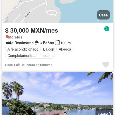
Casa
$ 30,000 MXN/mes
Morelos
3 Recámaras
3 Baños
120 m²
Aire acondicionado
Balcón
Alberca
Completamente amueblado
Hace 1 día, 21 horas en rentumo
25
fotos