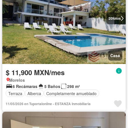
20
fotos
Casa
$ 11,900 MXN/mes
Morelos
6 Recámaras
5 Baños
298 m²
Terraza
Alberca
Completamente amueblado
11/05/2026 en Tuportalonline - ESTANZA Inmobiliaria