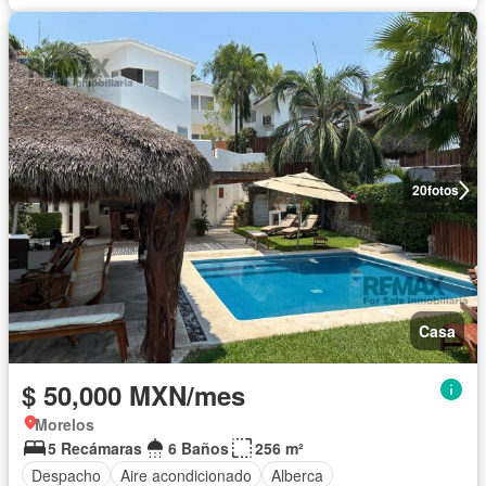
20
fotos
Casa
$ 50,000 MXN/mes
Morelos
5 Recámaras
6 Baños
256 m²
Despacho
Aire acondicionado
Alberca