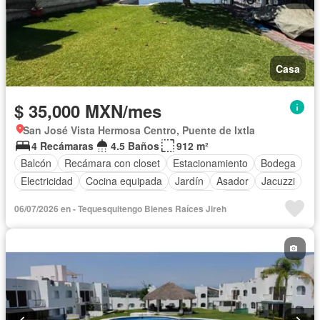
Casa
$ 35,000 MXN/mes
San José Vista Hermosa Centro, Puente de Ixtla
4 Recámaras
4.5 Baños
912 m²
Balcón
Recámara con closet
Estacionamiento
Bodega
Electricidad
Cocina equipada
Jardín
Asador
Jacuzzi
Gas natural
Vista panorámica
Alberca
Agua
06/07/2026 en - Tequesquitengo Bienes Raíces Jireh