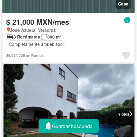
Casa
$ 21,000 MXN/mes
José Azueta, Veracruz
3 Recámaras
800 m²
Completamente amueblado
26/01/2026 en Rentola
9
fotos
Guardar búsqueda