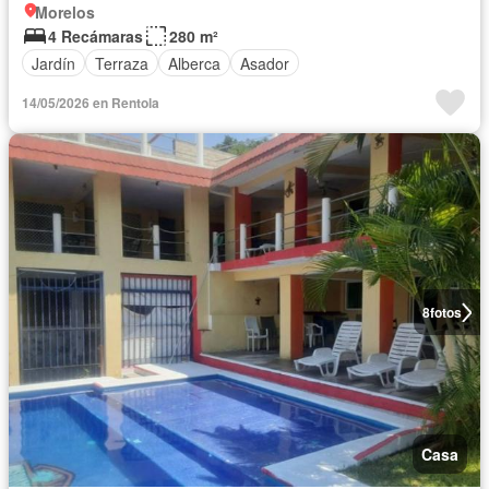
Morelos
4 Recámaras
280 m²
Jardín
Terraza
Alberca
Asador
14/05/2026 en Rentola
8
fotos
Casa