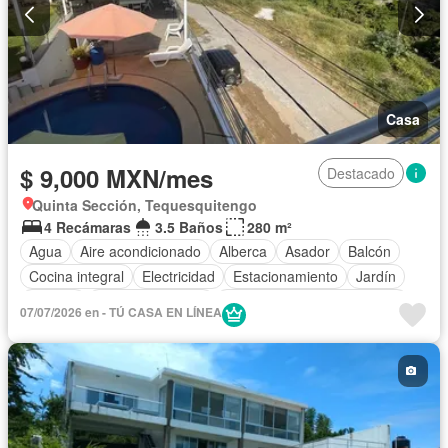
Casa
$ 9,000 MXN/mes
Destacado
Quinta Sección, Tequesquitengo
4 Recámaras
3.5 Baños
280 m²
Agua
Aire acondicionado
Alberca
Asador
Balcón
Cocina integral
Electricidad
Estacionamiento
Jardín
Terraza
Vista panorámica
Completamente amueblado
07/07/2026 en - TÚ CASA EN LÍNEA