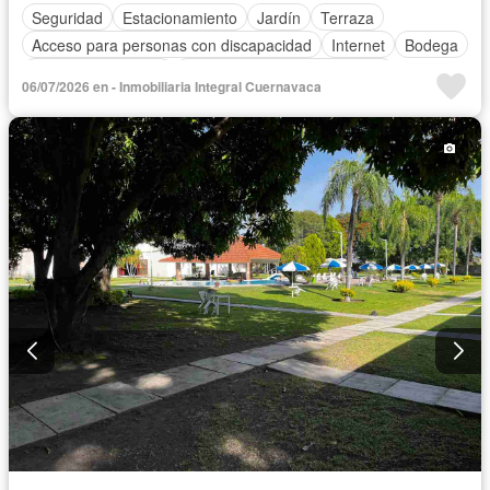
Seguridad
Estacionamiento
Jardín
Terraza
Acceso para personas con discapacidad
Internet
Bodega
Aire acondicionado
Circuito cerrado de televisión
06/07/2026 en - Inmobiliaria Integral Cuernavaca
Electricidad
Agua
Gas natural