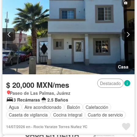
Casa
$ 20,000 MXN/mes
Destacado
Paseo de Las Palmas, Juárez
3 Recámaras
2.5 Baños
Agua
Aire acondicionado
Balcón
Calefacción
Caseta de vigilancia
Cocina integral
Cuarto de servicio
Electricidad
Estacionamiento
Gas natural
14/07/2026 en - Rocio Yaratze Torres Nuñez YC
Recámara con closet
Seguridad
Zonas verdes