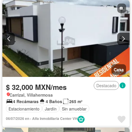
Casa
$ 32,000 MXN/mes
Destacado
Carrizal, Villahermosa
4 Recámaras
4 Baños
265 m²
Estacionamiento
Jardín
Sin amueblar
06/07/2026 en - Alfa Inmobiliaria Center VH