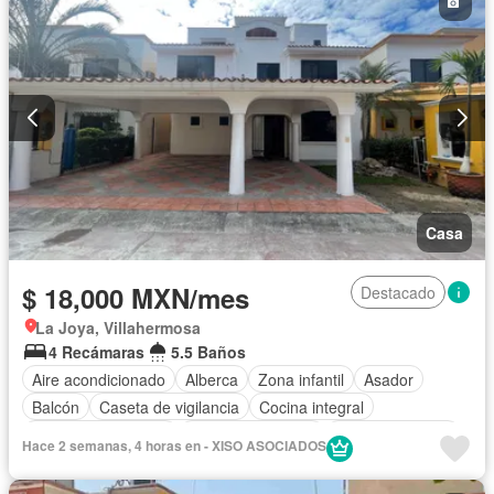
Permite mascotas
Sin amueblar
Casa
$ 18,000 MXN/mes
Destacado
La Joya, Villahermosa
4 Recámaras
5.5 Baños
Aire acondicionado
Alberca
Zona infantil
Asador
Balcón
Caseta de vigilancia
Cocina integral
Cuarto de Limpieza
Cuarto de servicio
Estacionamiento
Hace 2 semanas, 4 horas en - XISO ASOCIADOS
Recámara con closet
Terraza
Vista panorámica
Solo familias
Sin amueblar