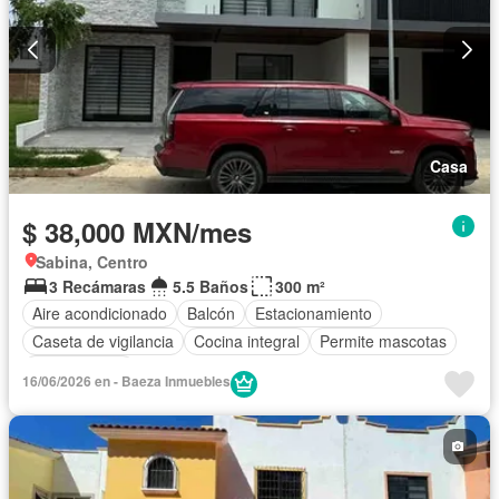
Casa
$ 38,000 MXN/mes
Sabina, Centro
3 Recámaras
5.5 Baños
300 m²
Aire acondicionado
Balcón
Estacionamiento
Caseta de vigilancia
Cocina integral
Permite mascotas
Sin amueblar
16/06/2026 en - Baeza Inmuebles