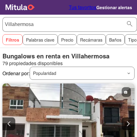
Tus favoritos
Gestionar alertas
Filtros
Palabras clave
Precio
Recámaras
Baños
Tipo
Bungalows en renta en Villahermosa
79 propiedades disponibles
Ordenar por:
Popularidad