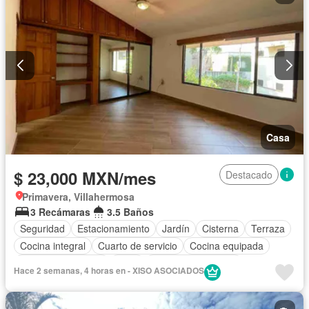
Casa
$ 23,000 MXN/mes
Destacado
Primavera, Villahermosa
3 Recámaras
3.5 Baños
Seguridad
Estacionamiento
Jardín
Cisterna
Terraza
Cocina integral
Cuarto de servicio
Cocina equipada
Aire acondicionado
Agua
Cuarto de Limpieza
Hace 2 semanas, 4 horas en - XISO ASOCIADOS
Zonas verdes
Vista panorámica
Recámara con closet
Caseta de vigilancia
Solo familias
Permite niños