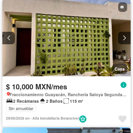
Casa
$ 10,000 MXN/mes
Fraccionamiento Guayacán, Ranchería Saloya Segunda Sección, El Zapote
2 Recámaras
2 Baños
115 m²
Sin amueblar
29/06/2026 en - Alfa Inmobiliaria Betanciver