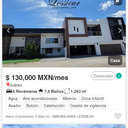
Casa
$ 130,000 MXN/mes
Destacado
Juárez
6 Recámaras
7.5 Baños
1,263 m²
Agua
Aire acondicionado
Alberca
Zona infantil
Asador
Balcón
Calefacción
Caseta de vigilancia
Cocina equipada
Cuarto de Limpieza
Cuarto de servicio
Hace 2 semanas, 5 días en - INMOBILIARIA LESSIEUR
Electricidad
Estacionamiento
Gas natural
Jardín
Recámara con closet
Seguridad
Terraza
Zonas verdes