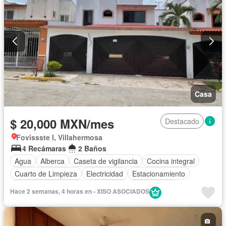
Casa
$ 20,000 MXN/mes
Destacado
Fovissste I, Villahermosa
4 Recámaras
2 Baños
Agua
Alberca
Caseta de vigilancia
Cocina integral
Cuarto de Limpieza
Electricidad
Estacionamiento
Recámara con closet
Seguridad
Solo familias
Hace 2 semanas, 4 horas en - XISO ASOCIADOS
Sin amueblar