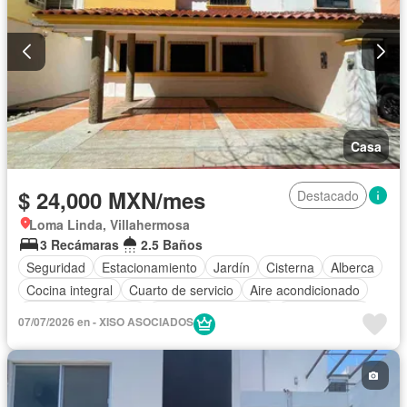
Casa
$ 24,000 MXN/mes
Destacado
Loma Linda, Villahermosa
3 Recámaras
2.5 Baños
Seguridad
Estacionamiento
Jardín
Cisterna
Alberca
Cocina integral
Cuarto de servicio
Aire acondicionado
Electricidad
Agua
Cuarto de Limpieza
Zonas verdes
07/07/2026 en - XISO ASOCIADOS
Recámara con closet
Vista panorámica
Solo familias
Permite niños
Sin amueblar