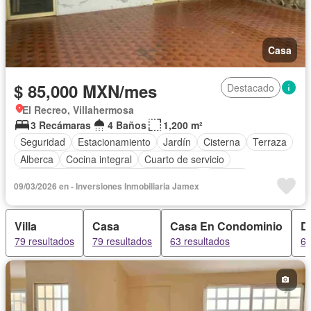
Casa
$ 85,000 MXN/mes
Destacado
El Recreo, Villahermosa
3 Recámaras
4 Baños
1,200 m²
Seguridad
Estacionamiento
Jardín
Cisterna
Terraza
Alberca
Cocina integral
Cuarto de servicio
Acceso para personas con discapacidad
Internet
09/03/2026 en - Inversiones Inmobiliaria Jamex
Cocina equipada
Bodega
Aire acondicionado
Circuito cerrado de televisión
Electricidad
Agua
Villa
Casa
Casa En Condominio
D
Gas natural
Televisión por cable
Zonas verdes
79 resultados
79 resultados
63 resultados
63
Despacho
Recámara con closet
Conserje
Wifi
Permite mascotas
Permite niños
Sin amueblar