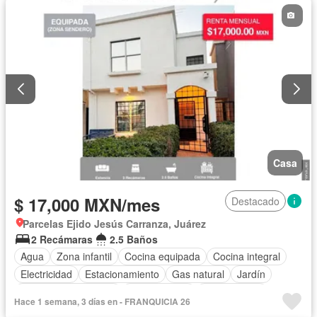
Permite mascotas
Permite niños
Solo familias
Sin amueblar
Casa
$ 17,000 MXN/mes
Destacado
Parcelas Ejido Jesús Carranza, Juárez
2 Recámaras
2.5 Baños
Agua
Zona infantil
Cocina equipada
Cocina integral
Electricidad
Estacionamiento
Gas natural
Jardín
Recámara con closet
Zonas verdes
Sin amueblar
Hace 1 semana, 3 días en - FRANQUICIA 26