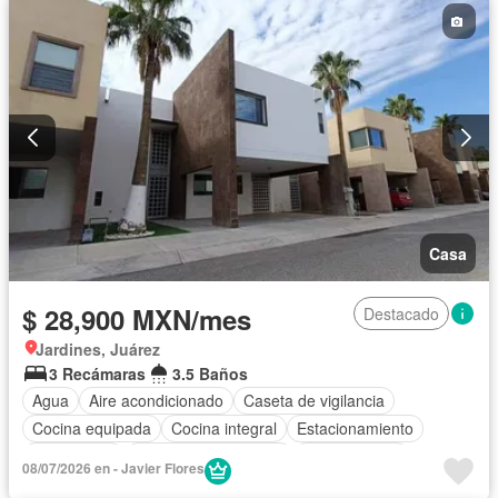
Casa
$ 28,900 MXN/mes
Destacado
Jardines, Juárez
3 Recámaras
3.5 Baños
Agua
Aire acondicionado
Caseta de vigilancia
Cocina equipada
Cocina integral
Estacionamiento
Gas natural
Recámara con closet
Zonas verdes
08/07/2026 en - Javier Flores
Sin amueblar