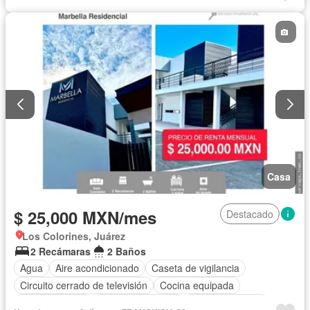
Recámara con closet
Parcialmente amueblado
Casa
$ 25,000 MXN/mes
Destacado
Los Colorines, Juárez
2 Recámaras
2 Baños
Agua
Aire acondicionado
Caseta de vigilancia
Circuito cerrado de televisión
Cocina equipada
Cocina integral
Cuarto de servicio
Estacionamiento