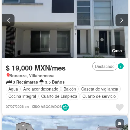
Casa
$ 19,000 MXN/mes
Destacado
Bonanza, Villahermosa
3 Recámaras
3.5 Baños
Agua
Aire acondicionado
Balcón
Caseta de vigilancia
Cocina integral
Cuarto de Limpieza
Cuarto de servicio
Electricidad
Estacionamiento
Recámara con closet
07/07/2026 en - XISO ASOCIADOS
Azotea
Seguridad
Solo familias
Sin amueblar