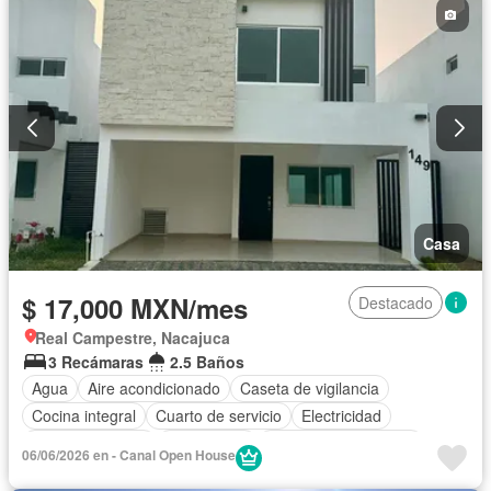
Casa
$ 17,000 MXN/mes
Destacado
Real Campestre, Nacajuca
3 Recámaras
2.5 Baños
Agua
Aire acondicionado
Caseta de vigilancia
Cocina integral
Cuarto de servicio
Electricidad
Estacionamiento
Gas natural
Recámara con closet
06/06/2026 en - Canal Open House
Seguridad
Zonas verdes
Sin amueblar