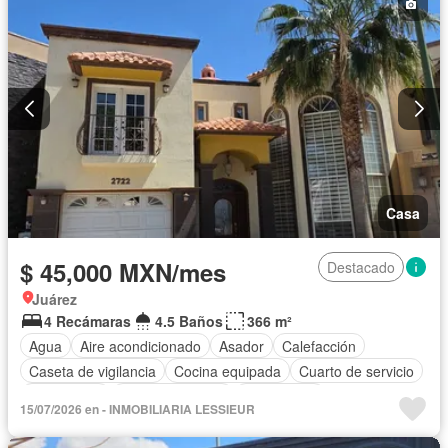
Casa
$ 45,000 MXN/mes
Destacado
Juárez
4 Recámaras
4.5 Baños
366 m²
Agua
Aire acondicionado
Asador
Calefacción
Caseta de vigilancia
Cocina equipada
Cuarto de servicio
Electricidad
Estacionamiento
Gas natural
15/07/2026 en - INMOBILIARIA LESSIEUR
Recámara con closet
Permite niños
Sin amueblar