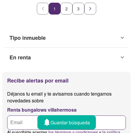
1
2
3
Tipo inmueble
En renta
Recibe alertas por email
Déjanos tu email y te avisamos cuando tengamos
novedades sobre
Renta bungalows villahermosa
Guardar búsqueda
Al suscribirte aceptas
los términos y condiciones
y
la política