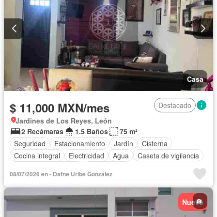
Casa
$ 11,000 MXN/mes
Destacado
Jardines de Los Reyes, León
2 Recámaras
1.5 Baños
75 m²
Seguridad
Estacionamiento
Jardín
Cisterna
Cocina integral
Electricidad
Agua
Caseta de vigilancia
Recámara con closet
Solo familias
08/07/2026 en - Dafne Uribe González
Completamente amueblado
Nuevo