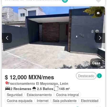
Casa
$ 12,000 MXN/mes
Destacado
Fraccionamiento El Mayorazgo, León
2 Recámaras
2.5 Baños
145 m²
Seguridad
Estacionamiento
Cocina integral
Cocina equipada
Internet
Sala polivalente
Electricidad
Agua
Cuarto de Limpieza
Televisión por cable