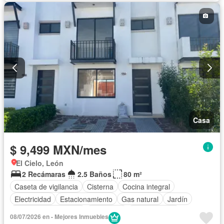
Casa
$ 9,499 MXN/mes
El Cielo, León
2 Recámaras
2.5 Baños
80 m²
Caseta de vigilancia
Cisterna
Cocina integral
Electricidad
Estacionamiento
Gas natural
Jardín
Recámara con closet
Seguridad
Zonas verdes
08/07/2026 en - Mejores Inmuebles