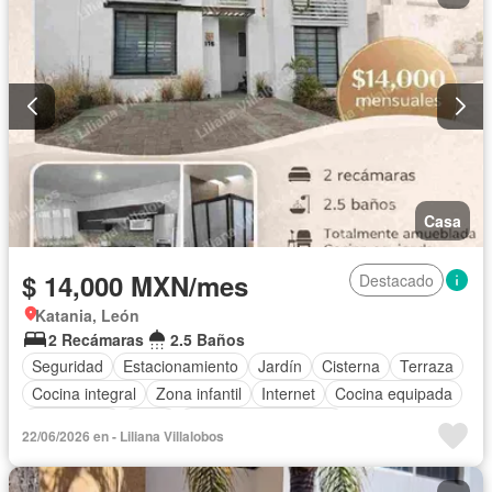
Casa
$ 14,000 MXN/mes
Destacado
Katania, León
2 Recámaras
2.5 Baños
Seguridad
Estacionamiento
Jardín
Cisterna
Terraza
Cocina integral
Zona infantil
Internet
Cocina equipada
Electricidad
Agua
Recámara con closet
22/06/2026 en - Liliana Villalobos
Caseta de vigilancia
Wifi
Permite mascotas
Permite niños
Completamente amueblado