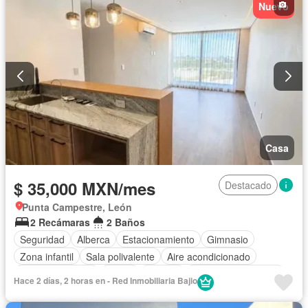
Nuevo
Casa
$ 35,000 MXN/mes
Destacado
Punta Campestre, León
2 Recámaras
2 Baños
Seguridad
Alberca
Estacionamiento
Gimnasio
Zona infantil
Sala polivalente
Aire acondicionado
Cocina equipada
Jardín
Terraza
Caseta de vigilancia
Hace 2 días, 2 horas en - Red Inmobiliaria Bajio
Recámara con closet
Despacho
Asador
Permite mascotas
Sin amueblar