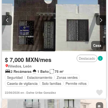
Casa
$ 7,000 MXN/mes
Destacado
Viñedos, León
2 Recámaras
1 Baño
75 m²
Seguridad
Estacionamiento
Zonas verdes
Caseta de vigilancia
Solo familias
Permite niños
Sin amueblar
22/06/2026 en - Dafne Uribe González