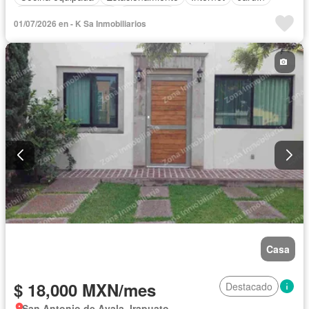
Recámara con closet
Seguridad
01/07/2026 en - K Sa Inmobiliarios
Completamente amueblado
Casa
$ 18,000 MXN/mes
Destacado
San Antonio de Ayala, Irapuato