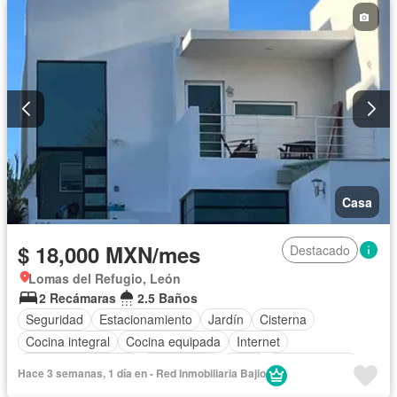
Casa
$ 18,000 MXN/mes
Destacado
Lomas del Refugio, León
2 Recámaras
2.5 Baños
Seguridad
Estacionamiento
Jardín
Cisterna
Cocina integral
Cocina equipada
Internet
Aire acondicionado
Electricidad
Agua
Zonas verdes
Hace 3 semanas, 1 día en - Red Inmobiliaria Bajio
Caseta de vigilancia
Wifi
Completamente amueblado