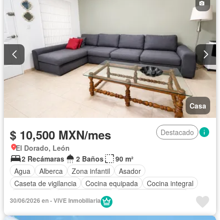
Casa
$ 10,500 MXN/mes
Destacado
El Dorado, León
2 Recámaras
2 Baños
90 m²
Agua
Alberca
Zona infantil
Asador
Caseta de vigilancia
Cocina equipada
Cocina integral
Electricidad
Estacionamiento
Recámara con closet
30/06/2026 en - VIVE Inmobiliaria
Sala polivalente
Seguridad
Vista panorámica
Wifi
Zonas verdes
Completamente amueblado