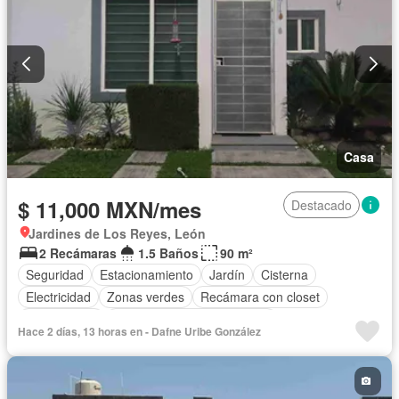
Casa
$ 11,000 MXN/mes
Destacado
Jardines de Los Reyes, León
2 Recámaras
1.5 Baños
90 m²
Seguridad
Estacionamiento
Jardín
Cisterna
Electricidad
Zonas verdes
Recámara con closet
Solo familias
Completamente amueblado
Hace 2 días, 13 horas en - Dafne Uribe González