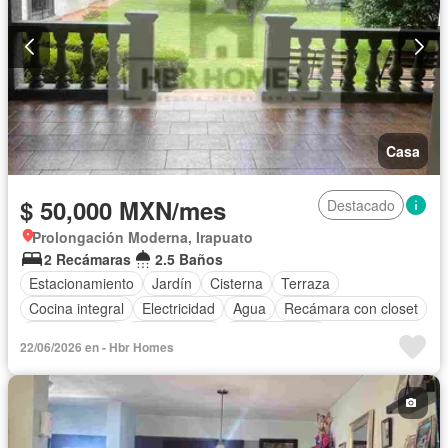
Casa
$ 50,000 MXN/mes
Destacado
Prolongación Moderna, Irapuato
2 Recámaras
2.5 Baños
Estacionamiento
Jardín
Cisterna
Terraza
Cocina integral
Electricidad
Agua
Recámara con closet
Zonas verdes
Solo familias
Permite niños
22/06/2026 en - Hbr Homes
Permite mascotas
Sin amueblar