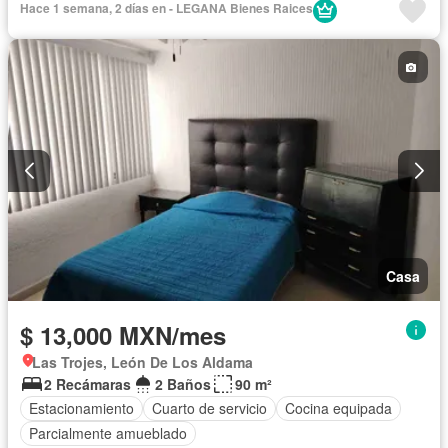
Hace 1 semana, 2 días en - LEGANA Bienes Raices
Zonas verdes
Recámara con closet
Caseta de vigilancia
Wifi
Sin amueblar
Casa
$ 13,000 MXN/mes
Las Trojes, León De Los Aldama
2 Recámaras
2 Baños
90 m²
Estacionamiento
Cuarto de servicio
Cocina equipada
Parcialmente amueblado