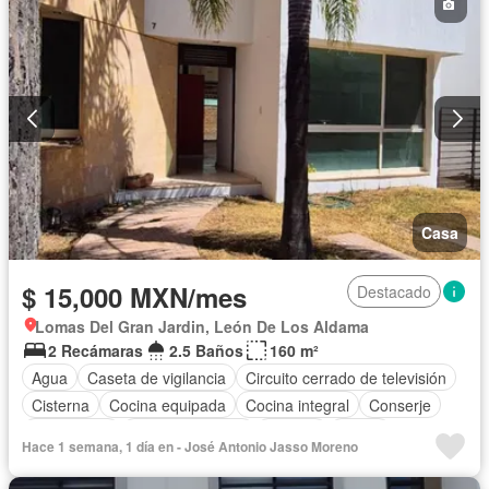
Casa
$ 15,000 MXN/mes
Destacado
Lomas Del Gran Jardin, León De Los Aldama
2 Recámaras
2.5 Baños
160 m²
Agua
Caseta de vigilancia
Circuito cerrado de televisión
Cisterna
Cocina equipada
Cocina integral
Conserje
Electricidad
Estacionamiento
Internet
Jardín
Hace 1 semana, 1 día en - José Antonio Jasso Moreno
Recámara con closet
Seguridad
Televisión por cable
Wifi
Zonas verdes
Permite mascotas
Permite niños