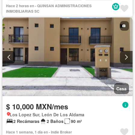
Recámara con closet
Zonas verdes
Sin amueblar
Hace 2 horas en - QUINSAN ADMINISTRACIONES
INMOBILIARIAS SC
Casa
$ 10,000 MXN/mes
Los Lopez Sur, León De Los Aldama
2 Recámaras
2 Baños
90 m²
Hace 1 semana, 1 día en - Indie Broker