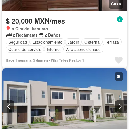
Casa
$ 20,000 MXN/mes
La Giralda, Irapuato
2 Recámaras
2 Baños
Seguridad
Estacionamiento
Jardín
Cisterna
Terraza
Cuarto de servicio
Internet
Aire acondicionado
Caseta de vigilancia
Completamente amueblado
Hace 1 semana, 5 días en - Pilar Tellez Realtor 1