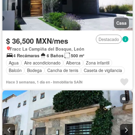
Casa
$ 36,500 MXN/mes
Destacado
Fracc La Campiña del Bosque, León
4 Recámaras
6 Baños
500 m²
Agua
Aire acondicionado
Alberca
Zona infantil
Balcón
Bodega
Cancha de tenis
Caseta de vigilancia
Cisterna
Cocina equipada
Cuarto de Limpieza
Hace 3 semanas, 1 día en - Inmobiliaria SAÍN
Cuarto de servicio
Electricidad
Estacionamiento
Gimnasio
Internet
Jacuzzi
Jardín
Recámara con closet
Sala polivalente
Sauna
Seguridad
Televisión por cable
Terraza
Zonas verdes
Permite mascotas
Permite niños
Solo familias
Sin amueblar