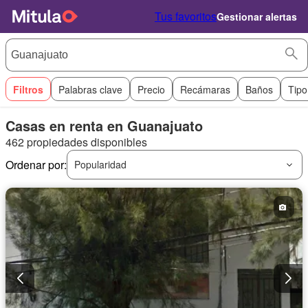
Tus favoritos
Gestionar alertas
Filtros
Palabras clave
Precio
Recámaras
Baños
Tipo
Casas en renta en Guanajuato
462 propiedades disponibles
Ordenar por:
Popularidad