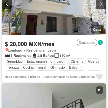
Casa
$ 20,000 MXN/mes
Destacado
Lombardía Residencial, León
3 Recámaras
2.5 Baños
140 m²
Seguridad
Estacionamiento
Jardín
Cisterna
Alberca
Terraza
Cocina integral
Gimnasio
Balcón
Cocina equipada
Zona infantil
Sala polivalente
Internet
Hace 1 semana, 6 días en - Asesor Inmobiliario Elena Castellanos
Bodega
Circuito cerrado de televisión
Electricidad
Cancha de tenis
Televisión por cable
Asador
Zonas verdes
Recámara con closet
Caseta de vigilancia
Permite mascotas
Permite niños