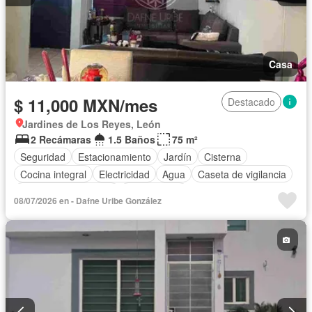
Casa
$ 11,000 MXN/mes
Destacado
Jardines de Los Reyes, León
2 Recámaras
1.5 Baños
75 m²
Seguridad
Estacionamiento
Jardín
Cisterna
Cocina integral
Electricidad
Agua
Caseta de vigilancia
Recámara con closet
Solo familias
08/07/2026 en - Dafne Uribe González
Completamente amueblado