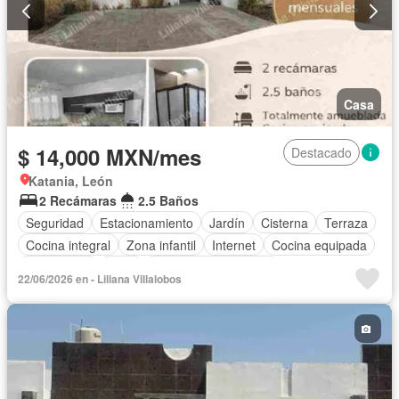
Casa
$ 14,000 MXN/mes
Destacado
Katania, León
2 Recámaras
2.5 Baños
Seguridad
Estacionamiento
Jardín
Cisterna
Terraza
Cocina integral
Zona infantil
Internet
Cocina equipada
Electricidad
Agua
Recámara con closet
22/06/2026 en - Liliana Villalobos
Caseta de vigilancia
Wifi
Permite mascotas
Permite niños
Completamente amueblado