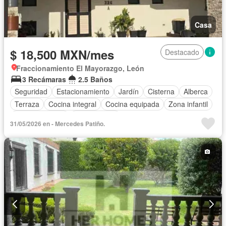
Casa
$ 18,500 MXN/mes
Destacado
Fraccionamiento El Mayorazgo, León
3 Recámaras
2.5 Baños
Seguridad
Estacionamiento
Jardín
Cisterna
Alberca
Terraza
Cocina integral
Cocina equipada
Zona infantil
Sala polivalente
Sin amueblar
31/05/2026 en - Mercedes Patiño.