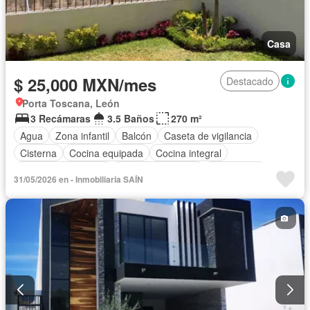
Casa
$ 25,000 MXN/mes
Destacado
Porta Toscana, León
3 Recámaras
3.5 Baños
270 m²
Agua
Zona infantil
Balcón
Caseta de vigilancia
Cisterna
Cocina equipada
Cocina integral
Cuarto de Limpieza
Cuarto de servicio
Electricidad
31/05/2026 en - Inmobiliaria SAÍN
Estacionamiento
Internet
Jardín
Recámara con closet
Sala polivalente
Seguridad
Televisión por cable
Terraza
Vista panorámica
Zonas verdes
Permite mascotas
Permite niños
Solo familias
Sin amueblar