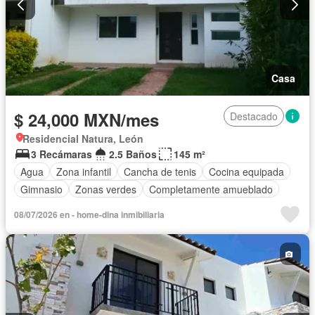
Casa
$ 24,000 MXN/mes
Destacado
Residencial Natura, León
3 Recámaras
2.5 Baños
145 m²
Agua
Zona infantil
Cancha de tenis
Cocina equipada
Gimnasio
Zonas verdes
Completamente amueblado
08/07/2026 en - home-dina inmibiliaria