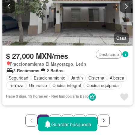
Casa
$ 27,000 MXN/mes
Destacado
Fraccionamiento El Mayorazgo, León
3 Recámaras
2 Baños
Seguridad
Estacionamiento
Jardín
Cisterna
Alberca
Terraza
Gimnasio
Cocina integral
Cocina equipada
Zona infantil
Sala polivalente
Recámara con closet
Hace 3 días, 15 horas en - Red Inmobiliaria Bajio
Caseta de vigilancia
Cuarto de Limpieza
Completamente amueblado
1
2
3
4
5
Guardar búsqueda