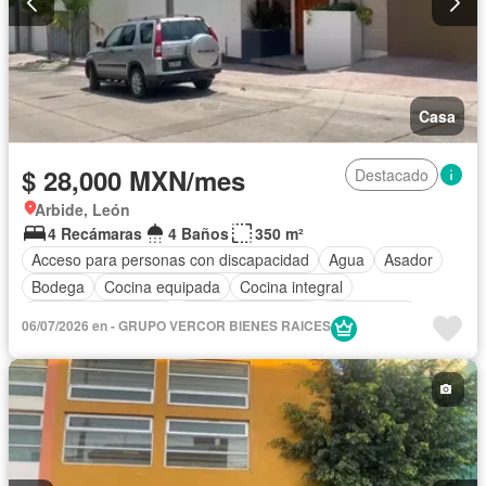
Casa
$ 28,000 MXN/mes
Destacado
Arbide, León
4 Recámaras
4 Baños
350 m²
Acceso para personas con discapacidad
Agua
Asador
Bodega
Cocina equipada
Cocina integral
Cuarto de Limpieza
Cuarto de servicio
Electricidad
06/07/2026 en - GRUPO VERCOR BIENES RAICES
Estacionamiento
Gas natural
Jardín
Despacho
Recámara con closet
Sala polivalente
Seguridad
Terraza
Sin amueblar