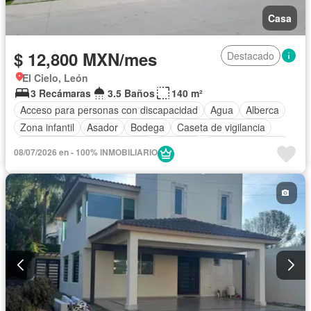
Casa
$ 12,800 MXN/mes
Destacado
El Cielo, León
3 Recámaras
3.5 Baños
140 m²
Acceso para personas con discapacidad
Agua
Alberca
Zona infantil
Asador
Bodega
Caseta de vigilancia
Circuito cerrado de televisión
Cisterna
Cocina equipada
08/07/2026 en - 100% INMOBILIARIO
Cocina integral
Electricidad
Estacionamiento
Gas natural
Gimnasio
Internet
Jardín
Recámara con closet
Sala polivalente
Seguridad
Televisión por cable
Terraza
Vista panorámica
Wifi
Zonas verdes
Permite mascotas
Permite niños
Solo familias
Sin amueblar