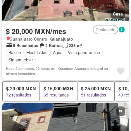
Casa
$ 20,000 MXN/mes
Destacado
Guanajuato Centro, Guanajuato
6 Recámaras
2 Baños
233 m²
Balcón
Electricidad
Agua
Vista panorámica
Sin amueblar
Hace 2 semanas, 12 horas en - Quantum Asesoria integral en
bienes inmuebles
$ 20,000 MXN
$ 15,000 MXN
$ 25,000 MXN
$ 10,
72 resultados
65 resultados
51 resultados
49 res