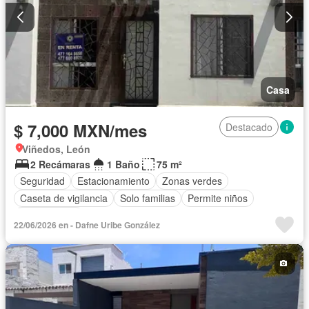
Casa
$ 7,000 MXN/mes
Destacado
Viñedos, León
2 Recámaras
1 Baño
75 m²
Seguridad
Estacionamiento
Zonas verdes
Caseta de vigilancia
Solo familias
Permite niños
Sin amueblar
22/06/2026 en - Dafne Uribe González