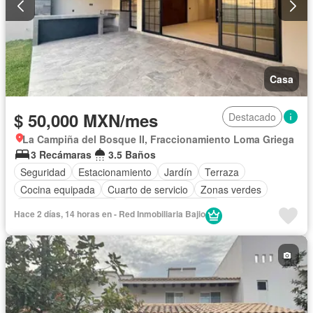
Casa
$ 50,000 MXN/mes
Destacado
La Campiña del Bosque II, Fraccionamiento Loma Griega
3 Recámaras
3.5 Baños
Seguridad
Estacionamiento
Jardín
Terraza
Cocina equipada
Cuarto de servicio
Zonas verdes
Recámara con closet
Caseta de vigilancia
Hace 2 días, 14 horas en - Red Inmobiliaria Bajio
Permite mascotas
Permite niños
Sin amueblar