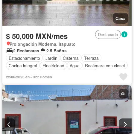
Casa
$ 50,000 MXN/mes
Destacado
Prolongación Moderna, Irapuato
2 Recámaras
2.5 Baños
Estacionamiento
Jardín
Cisterna
Terraza
Cocina integral
Electricidad
Agua
Recámara con closet
Zonas verdes
Solo familias
Permite niños
22/06/2026 en - Hbr Homes
Permite mascotas
Sin amueblar