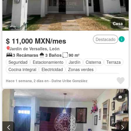
Casa
$ 11,000 MXN/mes
Destacado
Jardín de Versalles, León
3 Recámaras
3 Baños
90 m²
Seguridad
Estacionamiento
Jardín
Cisterna
Terraza
Cocina integral
Electricidad
Zonas verdes
Caseta de vigilancia
Recámara con closet
Solo familias
Hace 1 semana, 2 días en - Dafne Uribe González
Completamente amueblado