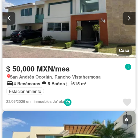
Casa
$ 50,000 MXN/mes
San Andrés Ocotlán, Rancho Vistahermosa
4 Recámaras
5 Baños
615 m²
Estacionamiento
22/06/2026 en - inmuebles Je’ ela