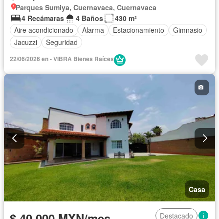
Parques Sumiya, Cuernavaca, Cuernavaca
4 Recámaras
4 Baños
430 m²
Aire acondicionado
Alarma
Estacionamiento
Gimnasio
Jacuzzi
Seguridad
22/06/2026 en - VIBRA Bienes Raíces
Casa
$ 40,000 MXN/mes
Destacado