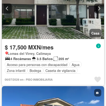
Casa
$ 17,500 MXN/mes
Lomas del Virrey, Calimaya
4 Recámaras
3.5 Baños
205 m²
Acceso para personas con discapacidad
Agua
Zona infantil
Bodega
Caseta de vigilancia
Circuito cerrado de televisión
Cocina equipada
06/07/2026 en - PISO INMOBILIARIA
Cocina integral
Cuarto de Limpieza
Cuarto de servicio
Estacionamiento
Internet
Jardín
Despacho
Recámara con closet
Seguridad
Terraza
Zonas verdes
Solo familias
Sin amueblar