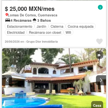
$ 25,000 MXN/mes
Lomas De Cortes, Cuernavaca
4 Recámaras
3 Baños
Estacionamiento
Jardín
Cisterna
Cocina equipada
Electricidad
Recámara con closet
Wifi
Permite mascotas
Sin amueblar
26/06/2026 en - Grupo Dior Inmobiliaria
Casa