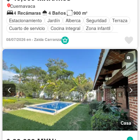
Cuernavaca
4 Recámaras
4 Baños
900 m²
Estacionamiento
Jardín
Alberca
Seguridad
Terraza
Cuarto de servicio
Cocina integral
Zona infantil
Bodega
Aire acondicionado
Electricidad
Internet
08/07/2026 en - Zaida Carranza
Cuarto de Limpieza
Cisterna
Zonas verdes
Vista panorámica
Caseta de vigilancia
Recámara con closet
Parcialmente amueblado
Casa