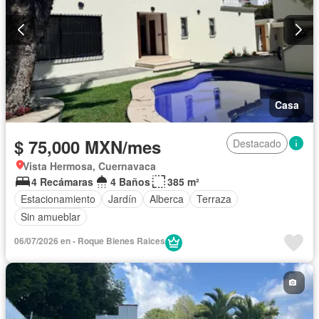
Casa
$ 75,000 MXN/mes
Destacado
Vista Hermosa, Cuernavaca
4 Recámaras
4 Baños
385 m²
Estacionamiento
Jardín
Alberca
Terraza
Sin amueblar
06/07/2026 en - Roque Bienes Raices