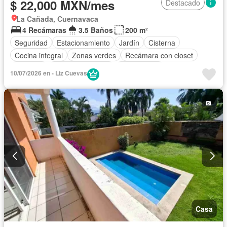
$ 22,000 MXN/mes
Destacado
La Cañada, Cuernavaca
4 Recámaras
3.5 Baños
200 m²
Seguridad
Estacionamiento
Jardín
Cisterna
Cocina integral
Zonas verdes
Recámara con closet
Conserje
Permite mascotas
Solo familias
10/07/2026 en - Liz Cuevas
Permite niños
Sin amueblar
Casa