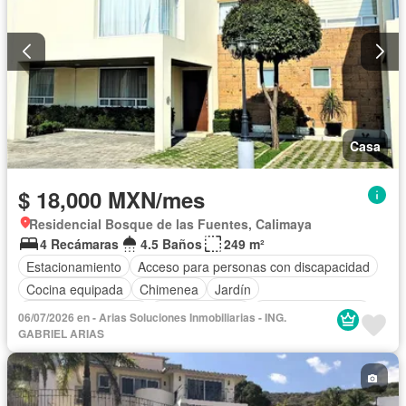
Casa
$ 18,000 MXN/mes
Residencial Bosque de las Fuentes, Calimaya
4 Recámaras
4.5 Baños
249 m²
Estacionamiento
Acceso para personas con discapacidad
Cocina equipada
Chimenea
Jardín
Caseta de vigilancia
Cocina integral
Permite mascotas
06/07/2026 en - Arias Soluciones Inmobiliarias - ING.
Sin amueblar
GABRIEL ARIAS