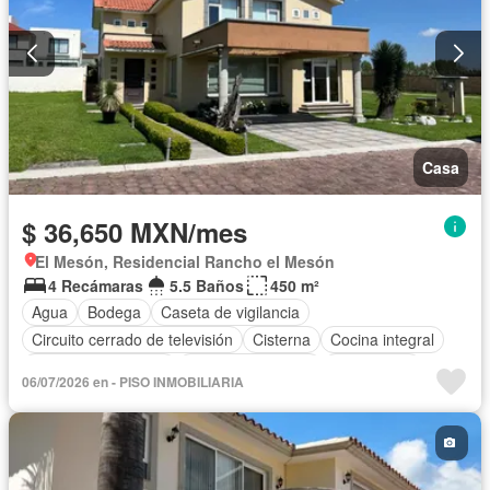
Casa
$ 36,650 MXN/mes
El Mesón, Residencial Rancho el Mesón
4 Recámaras
5.5 Baños
450 m²
Agua
Bodega
Caseta de vigilancia
Circuito cerrado de televisión
Cisterna
Cocina integral
Cuarto de Limpieza
Cuarto de servicio
Electricidad
06/07/2026 en - PISO INMOBILIARIA
Estacionamiento
Internet
Jardín
Despacho
Recámara con closet
Seguridad
Televisión por cable
Zonas verdes
Permite mascotas
Permite niños
Solo familias
Sin amueblar