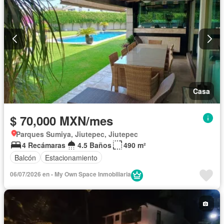
Casa
$ 70,000 MXN/mes
Parques Sumiya, Jiutepec, Jiutepec
4 Recámaras
4.5 Baños
490 m²
Balcón
Estacionamiento
06/07/2026 en - My Own Space Inmobiliaria