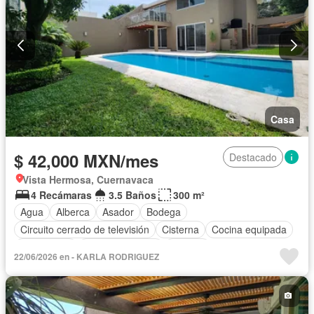
Casa
$ 42,000 MXN/mes
Destacado
Vista Hermosa, Cuernavaca
4 Recámaras
3.5 Baños
300 m²
Agua
Alberca
Asador
Bodega
Circuito cerrado de televisión
Cisterna
Cocina equipada
Electricidad
Estacionamiento
Internet
22/06/2026 en - KARLA RODRIGUEZ
Televisión por cable
Wifi
Sin amueblar