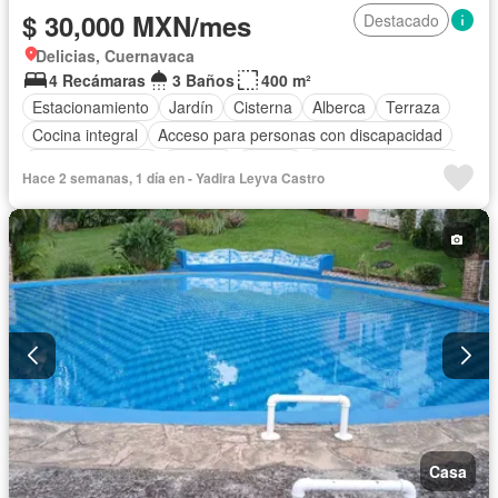
$ 30,000 MXN/mes
Destacado
Delicias, Cuernavaca
4 Recámaras
3 Baños
400 m²
Estacionamiento
Jardín
Cisterna
Alberca
Terraza
Cocina integral
Acceso para personas con discapacidad
Cocina equipada
Bodega
Azotea
Cuarto de Limpieza
Hace 2 semanas, 1 día en - Yadira Leyva Castro
Agua
Cancha de tenis
Permite mascotas
Permite niños
Solo familias
Sin amueblar
Casa