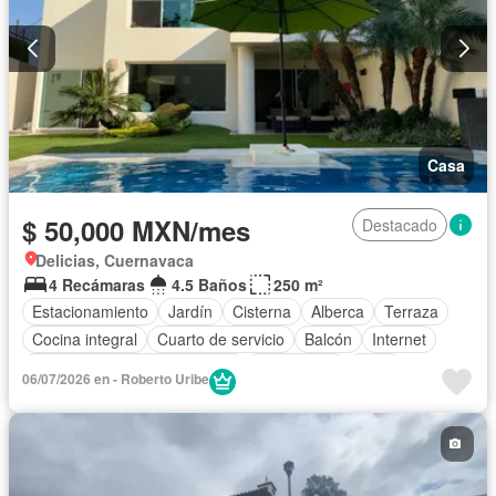
Casa
$ 50,000 MXN/mes
Destacado
Delicias, Cuernavaca
4 Recámaras
4.5 Baños
250 m²
Estacionamiento
Jardín
Cisterna
Alberca
Terraza
Cocina integral
Cuarto de servicio
Balcón
Internet
Circuito cerrado de televisión
Electricidad
Agua
06/07/2026 en - Roberto Uribe
Cuarto de Limpieza
Recámara con closet
Permite mascotas
Sin amueblar