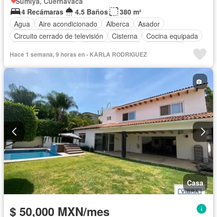
Sumiya, Cuernavaca
4 Recámaras
4.5 Baños
380 m²
Agua
Aire acondicionado
Alberca
Asador
Circuito cerrado de televisión
Cisterna
Cocina equipada
Cuarto de Limpieza
Cuarto de servicio
Electricidad
Hace 1 semana, 9 horas en - KARLA RODRIGUEZ
Estacionamiento
Gas natural
Internet
Jacuzzi
Jardín
Despacho
Recámara con closet
Wifi
Casa
$ 50,000 MXN/mes