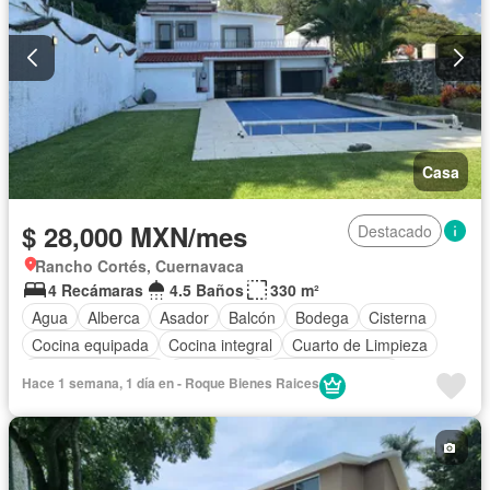
Casa
$ 28,000 MXN/mes
Destacado
Rancho Cortés, Cuernavaca
4 Recámaras
4.5 Baños
330 m²
Agua
Alberca
Asador
Balcón
Bodega
Cisterna
Cocina equipada
Cocina integral
Cuarto de Limpieza
Cuarto de servicio
Electricidad
Estacionamiento
Hace 1 semana, 1 día en - Roque Bienes Raices
Internet
Jacuzzi
Jardín
Recámara con closet
Terraza
Vista panorámica
Permite mascotas
Permite niños