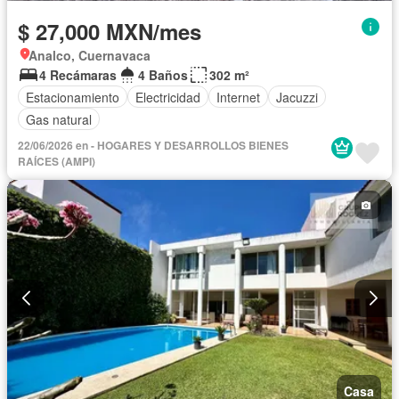
$ 27,000 MXN/mes
Analco, Cuernavaca
4 Recámaras
4 Baños
302 m²
Estacionamiento
Electricidad
Internet
Jacuzzi
Gas natural
22/06/2026 en - HOGARES Y DESARROLLOS BIENES
RAÍCES (AMPI)
Casa