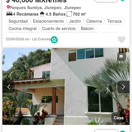
Parques Sumiya, Jiutepec, Jiutepec
4 Recámaras
4.5 Baños
702 m²
Seguridad
Estacionamiento
Jardín
Cisterna
Terraza
Cocina integral
Cuarto de servicio
Balcón
Cocina equipada
Agua
Cuarto de Limpieza
Bodega
22/06/2026 en - Liz Cuevas
Zonas verdes
Despacho
Recámara con closet
Caseta de vigilancia
Permite mascotas
Permite niños
Solo familias
Sin amueblar
Casa