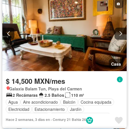
Electricidad
Agua
Cuarto de Limpieza
Televisión por cable
Gas natural
Asador
Zonas verdes
Recámara con closet
Caseta de vigilancia
Permite mascotas
Permite niños
Completamente amueblado
Casa
$ 14,500 MXN/mes
Galaxia Balam Tun, Playa del Carmen
2 Recámaras
2.5 Baños
110 m²
Agua
Aire acondicionado
Balcón
Cocina equipada
Electricidad
Estacionamiento
Jardín
Recámara con closet
Seguridad
Permite mascotas
Hace 2 semanas, 3 días en - Century 21 Bahia 26
Completamente amueblado