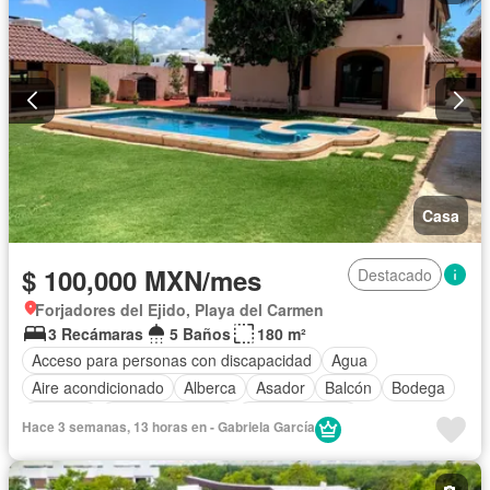
Casa
$ 100,000 MXN/mes
Destacado
Forjadores del Ejido, Playa del Carmen
3 Recámaras
5 Baños
180 m²
Acceso para personas con discapacidad
Agua
Aire acondicionado
Alberca
Asador
Balcón
Bodega
Cisterna
Cocina equipada
Cocina integral
Hace 3 semanas, 13 horas en - Gabriela García
Cuarto de Limpieza
Cuarto de servicio
Electricidad
Estacionamiento
Internet
Jardín
Despacho