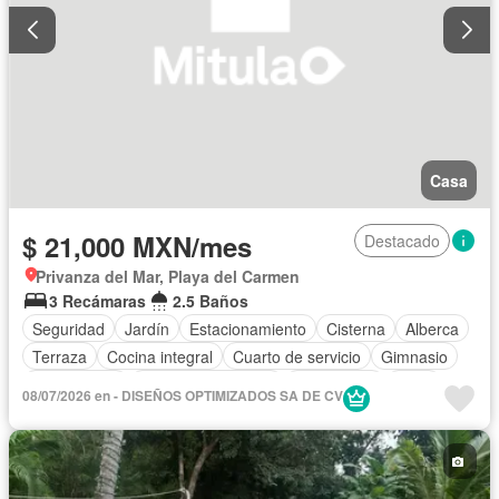
Casa
$ 21,000 MXN/mes
Destacado
Privanza del Mar, Playa del Carmen
3 Recámaras
2.5 Baños
Seguridad
Jardín
Estacionamiento
Cisterna
Alberca
Terraza
Cocina integral
Cuarto de servicio
Gimnasio
Zona infantil
Aire acondicionado
Electricidad
Agua
08/07/2026 en - DISEÑOS OPTIMIZADOS SA DE CV
Cuarto de Limpieza
Asador
Zonas verdes
Recámara con closet
Conserje
Caseta de vigilancia
Wifi
Sin amueblar