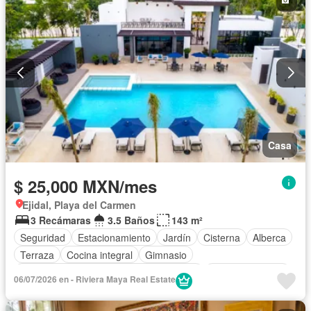
Recámara con closet
Televisión por cable
Wifi
Permite mascotas
Sin amueblar
Casa
$ 25,000 MXN/mes
Ejidal, Playa del Carmen
3 Recámaras
3.5 Baños
143 m²
Seguridad
Estacionamiento
Jardín
Cisterna
Alberca
Terraza
Cocina integral
Gimnasio
Acceso para personas con discapacidad
Cocina equipada
06/07/2026 en - Riviera Maya Real Estate
Zona infantil
Sala polivalente
Internet
Aire acondicionado
Circuito cerrado de televisión