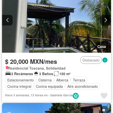
Completamente amueblado
Casa
$ 20,000 MXN/mes
Destacado
Residencial Toscana, Solidaridad
3 Recámaras
3 Baños
150 m²
Estacionamiento
Cisterna
Alberca
Terraza
Cocina integral
Cocina equipada
Aire acondicionado
Electricidad
Agua
Recámara con closet
Hace 3 semanas, 13 horas en - Gabriela García
Permite mascotas
Parcialmente amueblado