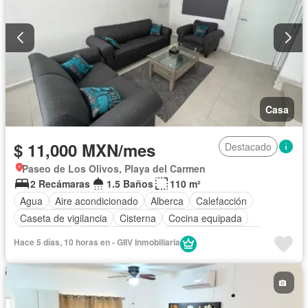
Casa
$ 11,000 MXN/mes
Destacado
Paseo de Los Olivos, Playa del Carmen
2 Recámaras
1.5 Baños
110 m²
Agua
Aire acondicionado
Alberca
Calefacción
Caseta de vigilancia
Cisterna
Cocina equipada
Electricidad
Estacionamiento
Recámara con closet
Hace 5 días, 10 horas en - GIIV Inmobiliaria
Seguridad
Permite mascotas
Permite niños
Solo familias
Completamente amueblado