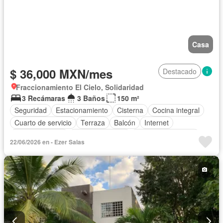
Casa
$ 36,000 MXN/mes
Destacado
Fraccionamiento El Cielo, Solidaridad
3 Recámaras
3 Baños
150 m²
Seguridad
Estacionamiento
Cisterna
Cocina integral
Cuarto de servicio
Terraza
Balcón
Internet
Sala polivalente
Cocina equipada
Aire acondicionado
22/06/2026 en - Ezer Salas
Electricidad
Agua
Azotea
Cuarto de Limpieza
Televisión por cable
Gas natural
Asador
Caseta de vigilancia
Recámara con closet
Completamente amueblado