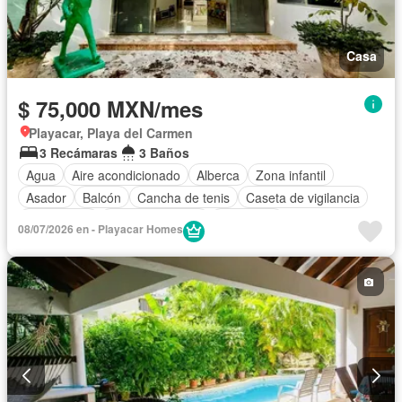
Casa
$ 75,000 MXN/mes
Playacar, Playa del Carmen
3 Recámaras
3 Baños
Agua
Aire acondicionado
Alberca
Zona infantil
Asador
Balcón
Cancha de tenis
Caseta de vigilancia
Electricidad
Estacionamiento
Seguridad
08/07/2026 en - Playacar Homes
Televisión por cable
Wifi
Zonas verdes
Permite mascotas
Permite niños
Completamente amueblado