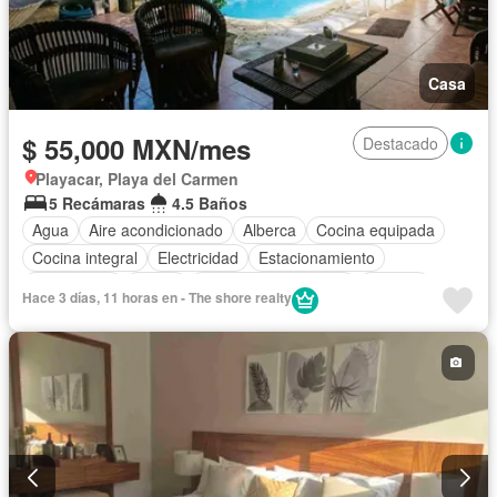
Casa
$ 55,000 MXN/mes
Destacado
Playacar, Playa del Carmen
5 Recámaras
4.5 Baños
Agua
Aire acondicionado
Alberca
Cocina equipada
Cocina integral
Electricidad
Estacionamiento
Gas natural
Jardín
Recámara con closet
Terraza
Hace 3 días, 11 horas en - The shore realty
Wifi
Zonas verdes
Permite mascotas
Permite niños
Completamente amueblado