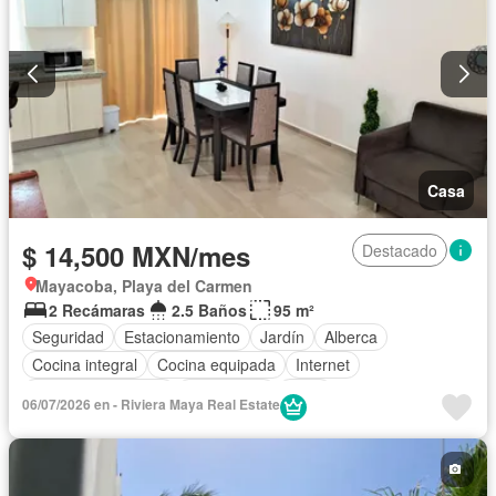
Casa
$ 14,500 MXN/mes
Destacado
Mayacoba, Playa del Carmen
2 Recámaras
2.5 Baños
95 m²
Seguridad
Estacionamiento
Jardín
Alberca
Cocina integral
Cocina equipada
Internet
Aire acondicionado
Electricidad
Agua
06/07/2026 en - Riviera Maya Real Estate
Televisión por cable
Gas natural
Asador
Zonas verdes
Recámara con closet
Caseta de vigilancia
Permite mascotas
Permite niños