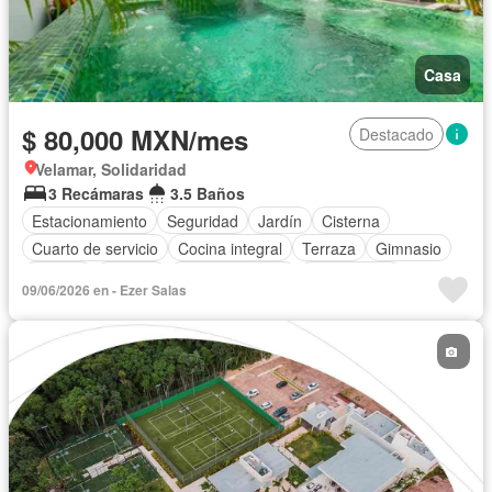
Casa
$ 80,000 MXN/mes
Destacado
Velamar, Solidaridad
3 Recámaras
3.5 Baños
Estacionamiento
Seguridad
Jardín
Cisterna
Cuarto de servicio
Cocina integral
Terraza
Gimnasio
Alberca
Internet
Sala polivalente
Zona infantil
09/06/2026 en - Ezer Salas
Cocina equipada
Aire acondicionado
Electricidad
Cuarto de Limpieza
Agua
Cancha de tenis
Gas natural
Asador
Recámara con closet
Caseta de vigilancia
Wifi
Conserje
Completamente amueblado