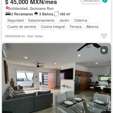
$ 45,000 MXN/mes
Destacado
Solidaridad, Quintana Roo
3 Recámaras
3 Baños
160 m²
Seguridad
Estacionamiento
Jardín
Cisterna
Cuarto de servicio
Cocina integral
Terraza
Alberca
Gimnasio
Balcón
Internet
Sala polivalente
04/03/2026 en - Ezer Salas
Zona infantil
Cocina equipada
Bodega
Aire acondicionado
Electricidad
Agua
Cuarto de Limpieza
Azotea
Cancha de tenis
Televisión por cable
Calefacción
Gas natural
Asador
Zonas verdes
Caseta de vigilancia
Vista panorámica
Despacho
Conserje
Wifi
Recámara con closet
Permite mascotas
Permite niños
Completamente amueblado