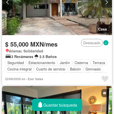
Casa
$ 55,000 MXN/mes
Destacado
Velamar, Solidaridad
3 Recámaras
2.5 Baños
Seguridad
Estacionamiento
Jardín
Cisterna
Terraza
Cocina integral
Cuarto de servicio
Balcón
Gimnasio
Cocina equipada
Zona infantil
Sala polivalente
Internet
22/06/2026 en - Ezer Salas
Aire acondicionado
Electricidad
Agua
Gas natural
Cancha de tenis
Caseta de vigilancia
Recámara con closet
Wifi
Completamente amueblado
Guardar búsqueda