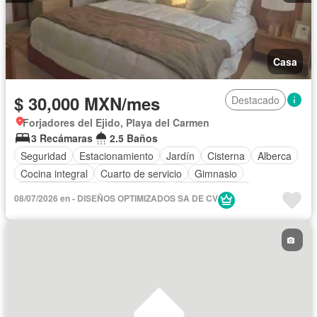
Casa
$ 30,000 MXN/mes
Destacado
Forjadores del Ejido, Playa del Carmen
3 Recámaras
2.5 Baños
Seguridad
Estacionamiento
Jardín
Cisterna
Alberca
Cocina integral
Cuarto de servicio
Gimnasio
Cocina equipada
Zona infantil
Sala polivalente
08/07/2026 en - DISEÑOS OPTIMIZADOS SA DE CV
Aire acondicionado
Recámara con closet
Zonas verdes
Caseta de vigilancia
Asador
Permite mascotas
Permite niños
Completamente amueblado