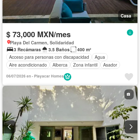
Casa
$ 73,000 MXN/mes
Playa Del Carmen, Solidaridad
3 Recámaras
3.5 Baños
400 m²
Acceso para personas con discapacidad
Agua
Aire acondicionado
Alberca
Zona infantil
Asador
Balcón
Caseta de vigilancia
Cuarto de servicio
06/07/2026 en - Playacar Homes
Electricidad
Estacionamiento
Gas natural
Internet
Jardín
Recámara con closet
Seguridad
Televisión por cable
Wifi
Zonas verdes
Permite mascotas
Permite niños
Completamente amueblado