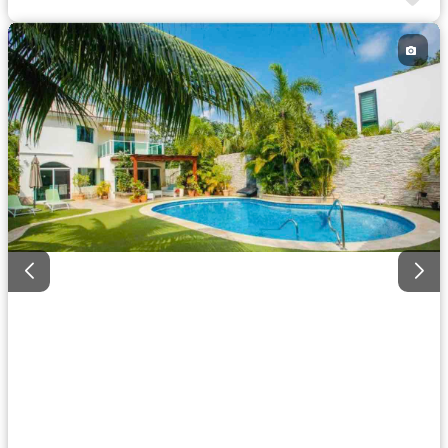
Jacuzzi
Agua
Cuarto de Limpieza
Electricidad
Zonas verdes
Caseta de vigilancia
Recámara con closet
Despacho
Wifi
Sin amueblar