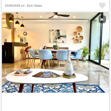
Cocina equipada
Zona infantil
Internet
Electricidad
22/06/2026 en - Ezer Salas
Circuito cerrado de televisión
Bodega
Jacuzzi
Agua
Cuarto de Limpieza
Gas natural
Televisión por cable
Asador
Zonas verdes
Caseta de vigilancia
Recámara con closet
Vista panorámica
Conserje
Completamente amueblado