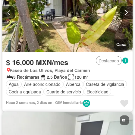
Casa
$ 16,000 MXN/mes
Destacado
Paseo de Los Olivos, Playa del Carmen
3 Recámaras
2.5 Baños
120 m²
Agua
Aire acondicionado
Alberca
Caseta de vigilancia
Cocina equipada
Cuarto de servicio
Electricidad
Estacionamiento
Gas natural
Recámara con closet
Hace 2 semanas, 2 días en - GIIV Inmobiliaria
Seguridad
Televisión por cable
Terraza
Permite mascotas
Permite niños
Solo familias
Completamente amueblado