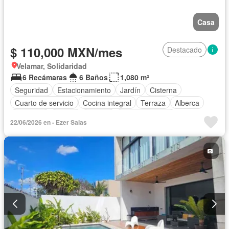
Casa
$ 110,000 MXN/mes
Destacado
Velamar, Solidaridad
6 Recámaras
6 Baños
1,080 m²
Seguridad
Estacionamiento
Jardín
Cisterna
Cuarto de servicio
Cocina integral
Terraza
Alberca
Gimnasio
Balcón
Internet
Sala polivalente
22/06/2026 en - Ezer Salas
Zona infantil
Cocina equipada
Bodega
Aire acondicionado
Circuito cerrado de televisión
Electricidad
Cuarto de Limpieza
Agua
Cancha de tenis
Televisión por cable
Gas natural
Asador
Zonas verdes
Caseta de vigilancia
Recámara con closet
Despacho
Conserje
Completamente amueblado