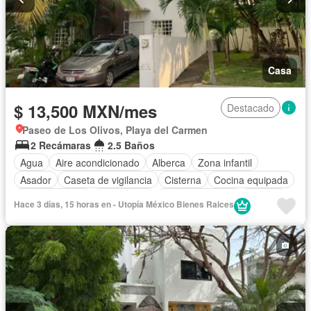
Casa
$ 13,500 MXN/mes
Destacado
Paseo de Los Olivos, Playa del Carmen
2 Recámaras
2.5 Baños
Agua
Aire acondicionado
Alberca
Zona infantil
Asador
Caseta de vigilancia
Cisterna
Cocina equipada
Cocina integral
Electricidad
Estacionamiento
Internet
Hace 3 días, 15 horas en - Utopía México Bienes Raices
Jardín
Recámara con closet
Seguridad
Wifi
Zonas verdes
Permite mascotas
Completamente amueblado