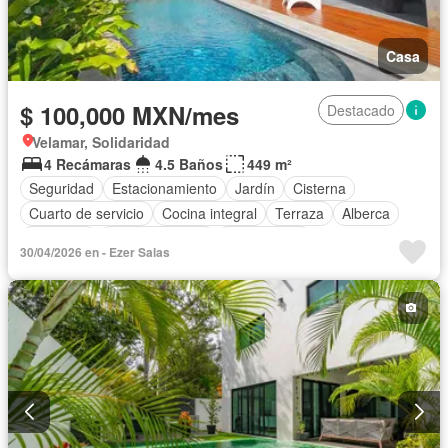
Casa
$ 100,000 MXN/mes
Destacado
Velamar, Solidaridad
4 Recámaras
4.5 Baños
449 m²
Seguridad
Estacionamiento
Jardín
Cisterna
Cuarto de servicio
Cocina integral
Terraza
Alberca
Gimnasio
Sala polivalente
Zona infantil
30/04/2026 en - Ezer Salas
Cocina equipada
Internet
Aire acondicionado
Agua
Electricidad
Gas natural
Cancha de tenis
Caseta de vigilancia
Recámara con closet
Wifi
Completamente amueblado