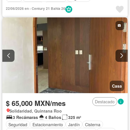
Permite mascotas
Sin amueblar
22/06/2026 en - Century 21 Bahia 26
Casa
$ 65,000 MXN/mes
Destacado
Solidaridad, Quintana Roo
3 Recámaras
4 Baños
325 m²
Seguridad
Estacionamiento
Jardín
Cisterna