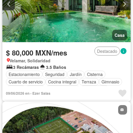
Casa
$ 80,000 MXN/mes
Destacado
Velamar, Solidaridad
3 Recámaras
3.5 Baños
Estacionamiento
Seguridad
Jardín
Cisterna
Cuarto de servicio
Cocina integral
Terraza
Gimnasio
Alberca
Internet
Sala polivalente
Zona infantil
09/06/2026 en - Ezer Salas
Cocina equipada
Aire acondicionado
Electricidad
Cuarto de Limpieza
Agua
Cancha de tenis
Gas natural
Asador
Recámara con closet
Caseta de vigilancia
Wifi
Conserje
Completamente amueblado