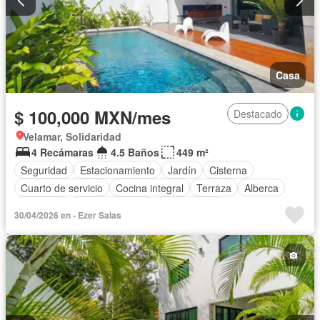
Casa
$ 100,000 MXN/mes
Destacado
Velamar, Solidaridad
4 Recámaras
4.5 Baños
449 m²
Seguridad
Estacionamiento
Jardín
Cisterna
Cuarto de servicio
Cocina integral
Terraza
Alberca
Gimnasio
Sala polivalente
Zona infantil
30/04/2026 en - Ezer Salas
Cocina equipada
Internet
Aire acondicionado
Agua
Electricidad
Gas natural
Cancha de tenis
Caseta de vigilancia
Recámara con closet
Wifi
Completamente amueblado