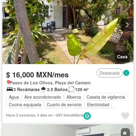
Casa
$ 16,000 MXN/mes
Destacado
Paseo de Los Olivos, Playa del Carmen
3 Recámaras
2.5 Baños
120 m²
Agua
Aire acondicionado
Alberca
Caseta de vigilancia
Cocina equipada
Cuarto de servicio
Electricidad
Estacionamiento
Gas natural
Recámara con closet
Hace 2 semanas, 3 días en - GIIV Inmobiliaria
Seguridad
Televisión por cable
Terraza
Permite mascotas
Permite niños
Solo familias
Completamente amueblado