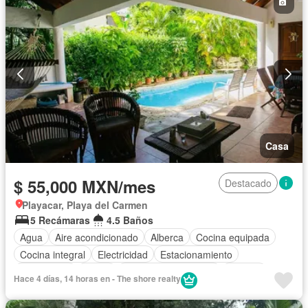
Wifi
Sin amueblar
Casa
$ 55,000 MXN/mes
Destacado
Playacar, Playa del Carmen
5 Recámaras
4.5 Baños
Agua
Aire acondicionado
Alberca
Cocina equipada
Cocina integral
Electricidad
Estacionamiento
Gas natural
Jardín
Recámara con closet
Terraza
Hace 4 días, 14 horas en - The shore realty
Wifi
Zonas verdes
Permite mascotas
Permite niños
Completamente amueblado