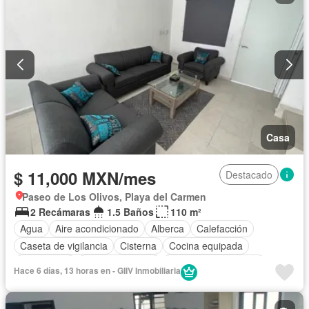
Casa
$ 11,000 MXN/mes
Destacado
Paseo de Los Olivos, Playa del Carmen
2 Recámaras
1.5 Baños
110 m²
Agua
Aire acondicionado
Alberca
Calefacción
Caseta de vigilancia
Cisterna
Cocina equipada
Electricidad
Estacionamiento
Recámara con closet
Hace 6 días, 13 horas en - GIIV Inmobiliaria
Seguridad
Permite mascotas
Permite niños
Solo familias
Completamente amueblado