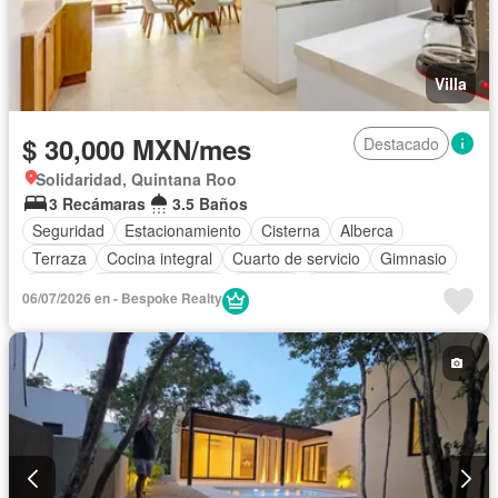
Villa
$ 30,000 MXN/mes
Destacado
Solidaridad, Quintana Roo
3 Recámaras
3.5 Baños
Seguridad
Estacionamiento
Cisterna
Alberca
Terraza
Cocina integral
Cuarto de servicio
Gimnasio
Balcón
Cocina equipada
Internet
Aire acondicionado
06/07/2026 en - Bespoke Realty
Circuito cerrado de televisión
Electricidad
Cuarto de Limpieza
Zonas verdes
Vista panorámica
Recámara con closet
Caseta de vigilancia
Completamente amueblado