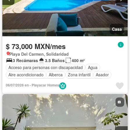
Casa
$ 73,000 MXN/mes
Playa Del Carmen, Solidaridad
3 Recámaras
3.5 Baños
400 m²
Acceso para personas con discapacidad
Agua
Aire acondicionado
Alberca
Zona infantil
Asador
Balcón
Caseta de vigilancia
Cuarto de servicio
06/07/2026 en - Playacar Homes
Electricidad
Estacionamiento
Gas natural
Internet
Jardín
Recámara con closet
Seguridad
Televisión por cable
Wifi
Zonas verdes
Permite mascotas
Permite niños
Completamente amueblado