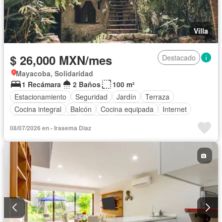
Villa
$ 26,000 MXN/mes
Destacado
Mayacoba, Solidaridad
1 Recámara
2 Baños
100 m²
Estacionamiento
Seguridad
Jardín
Terraza
Cocina integral
Balcón
Cocina equipada
Internet
Electricidad
Agua
Asador
Zonas verdes
08/07/2026 en - Irasema Diaz
Recámara con closet
Wifi
Permite mascotas
Permite niños
Solo familias
Completamente amueblado