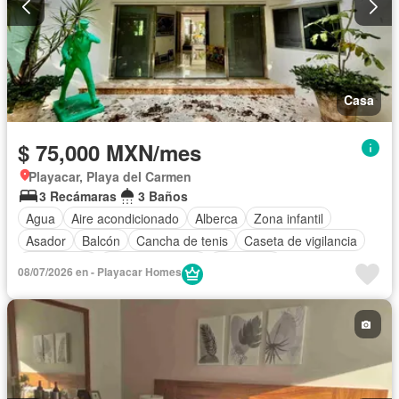
Casa
$ 75,000 MXN/mes
Playacar, Playa del Carmen
3 Recámaras
3 Baños
Agua
Aire acondicionado
Alberca
Zona infantil
Asador
Balcón
Cancha de tenis
Caseta de vigilancia
Electricidad
Estacionamiento
Seguridad
08/07/2026 en - Playacar Homes
Televisión por cable
Wifi
Zonas verdes
Permite mascotas
Permite niños
Completamente amueblado