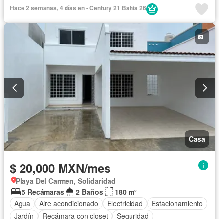
Recámara con closet
Seguridad
Permite mascotas
Hace 2 semanas, 4 días en - Century 21 Bahia 26
Completamente amueblado
Casa
$ 20,000 MXN/mes
Playa Del Carmen, Solidaridad
5 Recámaras
2 Baños
180 m²
Agua
Aire acondicionado
Electricidad
Estacionamiento
Jardín
Recámara con closet
Seguridad