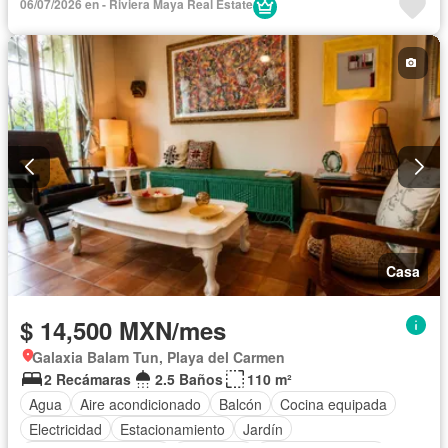
06/07/2026 en - Riviera Maya Real Estate
Zona infantil
Sala polivalente
Internet
Aire acondicionado
Circuito cerrado de televisión
Electricidad
Agua
Cuarto de Limpieza
Televisión por cable
Gas natural
Asador
Zonas verdes
Recámara con closet
Caseta de vigilancia
Permite mascotas
Permite niños
Completamente amueblado
Casa
$ 14,500 MXN/mes
Galaxia Balam Tun, Playa del Carmen
2 Recámaras
2.5 Baños
110 m²
Agua
Aire acondicionado
Balcón
Cocina equipada
Electricidad
Estacionamiento
Jardín