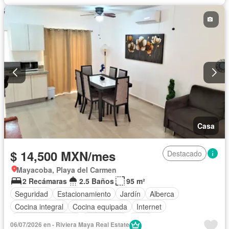
Estacionamiento
Internet
Jardín
Despacho
Recámara con closet
Televisión por cable
Wifi
Permite mascotas
Sin amueblar
Casa
$ 14,500 MXN/mes
Destacado
Mayacoba, Playa del Carmen
2 Recámaras
2.5 Baños
95 m²
Seguridad
Estacionamiento
Jardín
Alberca
Cocina integral
Cocina equipada
Internet
Aire acondicionado
Electricidad
Agua
06/07/2026 en - Riviera Maya Real Estate