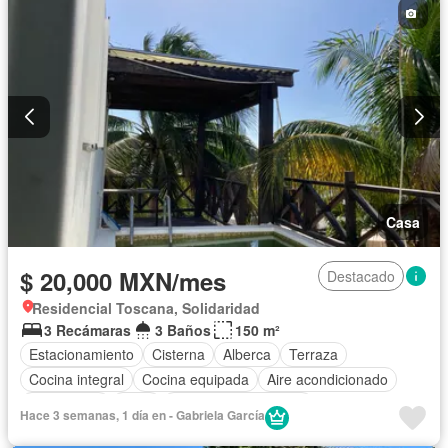
Casa
$ 20,000 MXN/mes
Destacado
Residencial Toscana, Solidaridad
3 Recámaras
3 Baños
150 m²
Estacionamiento
Cisterna
Alberca
Terraza
Cocina integral
Cocina equipada
Aire acondicionado
Electricidad
Agua
Recámara con closet
Hace 3 semanas, 1 día en - Gabriela García
Permite mascotas
Parcialmente amueblado