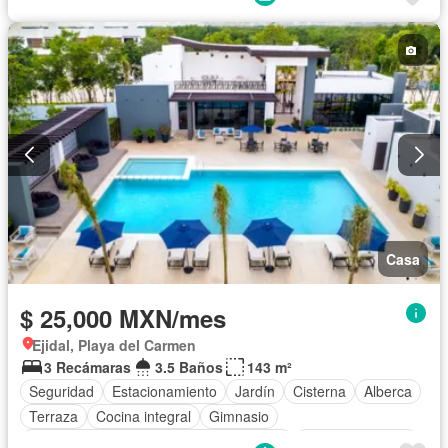
Televisión por cable
Gas natural
Asador
Zonas verdes
Recámara con closet
Caseta de vigilancia
Permite mascotas
Permite niños
Completamente amueblado
Casa
$ 25,000 MXN/mes
Ejidal, Playa del Carmen
3 Recámaras
3.5 Baños
143 m²
Seguridad
Estacionamiento
Jardín
Cisterna
Alberca
Terraza
Cocina integral
Gimnasio
Acceso para personas con discapacidad
Cocina equipada