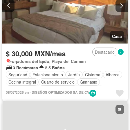
Casa
$ 30,000 MXN/mes
Destacado
Forjadores del Ejido, Playa del Carmen
3 Recámaras
2.5 Baños
Seguridad
Estacionamiento
Jardín
Cisterna
Alberca
Cocina integral
Cuarto de servicio
Gimnasio
Cocina equipada
Zona infantil
Sala polivalente
08/07/2026 en - DISEÑOS OPTIMIZADOS SA DE CV
Aire acondicionado
Recámara con closet
Zonas verdes
Caseta de vigilancia
Asador
Permite mascotas
Permite niños
Completamente amueblado