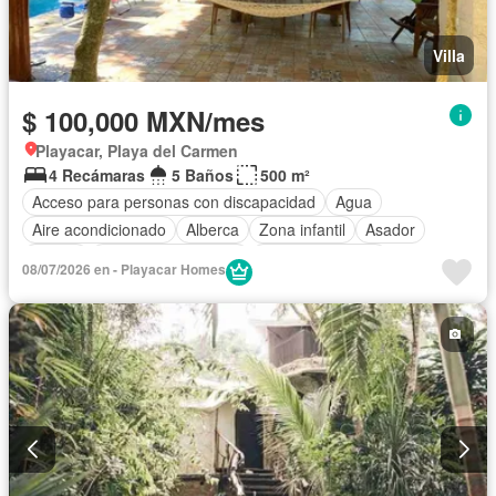
Villa
$ 100,000 MXN/mes
Playacar, Playa del Carmen
4 Recámaras
5 Baños
500 m²
Acceso para personas con discapacidad
Agua
Aire acondicionado
Alberca
Zona infantil
Asador
Balcón
Caseta de vigilancia
Cocina equipada
08/07/2026 en - Playacar Homes
Cocina integral
Cuarto de Limpieza
Electricidad
Estacionamiento
Gas natural
Jardín
Despacho
Recámara con closet
Sauna
Seguridad
Televisión por cable
Wifi
Zonas verdes
Permite mascotas
Permite niños