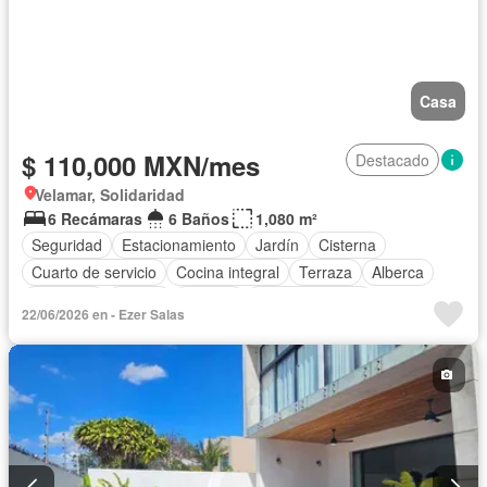
Casa
$ 110,000 MXN/mes
Destacado
Velamar, Solidaridad
6 Recámaras
6 Baños
1,080 m²
Seguridad
Estacionamiento
Jardín
Cisterna
Cuarto de servicio
Cocina integral
Terraza
Alberca
Gimnasio
Balcón
Internet
Sala polivalente
22/06/2026 en - Ezer Salas
Zona infantil
Cocina equipada
Bodega
Aire acondicionado
Circuito cerrado de televisión
Electricidad
Cuarto de Limpieza
Agua
Cancha de tenis
Televisión por cable
Gas natural
Asador
Zonas verdes
Caseta de vigilancia
Recámara con closet
Despacho
Conserje
Completamente amueblado