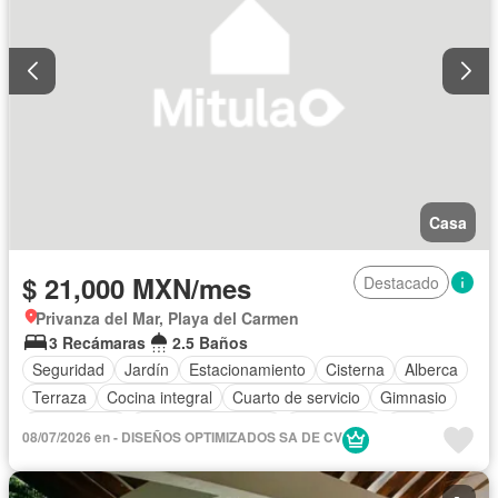
Casa
$ 21,000 MXN/mes
Destacado
Privanza del Mar, Playa del Carmen
3 Recámaras
2.5 Baños
Seguridad
Jardín
Estacionamiento
Cisterna
Alberca
Terraza
Cocina integral
Cuarto de servicio
Gimnasio
Zona infantil
Aire acondicionado
Electricidad
Agua
08/07/2026 en - DISEÑOS OPTIMIZADOS SA DE CV
Cuarto de Limpieza
Asador
Zonas verdes
Recámara con closet
Conserje
Caseta de vigilancia