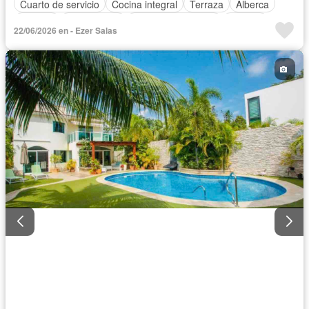
Cuarto de servicio
Cocina integral
Terraza
Alberca
Internet
Zona infantil
Aire acondicionado
Bodega
22/06/2026 en - Ezer Salas
Jacuzzi
Agua
Cuarto de Limpieza
Electricidad
Zonas verdes
Caseta de vigilancia
Recámara con closet
Despacho
Wifi
Sin amueblar