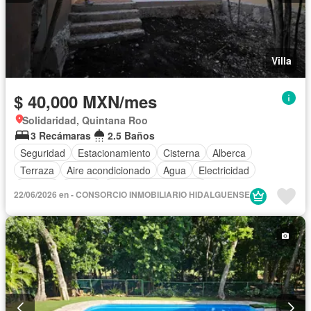
Villa
$ 40,000 MXN/mes
Solidaridad, Quintana Roo
3 Recámaras
2.5 Baños
Seguridad
Estacionamiento
Cisterna
Alberca
Terraza
Aire acondicionado
Agua
Electricidad
Internet
Balcón
Recámara con closet
22/06/2026 en - CONSORCIO INMOBILIARIO HIDALGUENSE
Caseta de vigilancia
Vista panorámica
Zonas verdes
Wifi
Conserje
Despacho
Asador
Cancha de tenis
Cuarto de Limpieza
Permite mascotas
Permite niños
Solo familias
Completamente amueblado