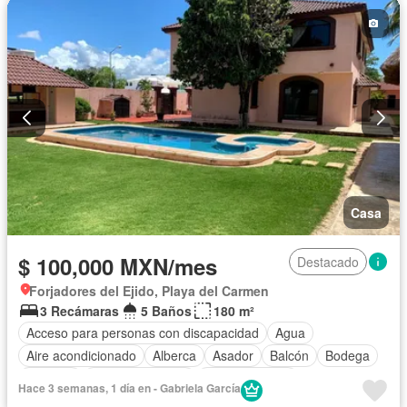
Casa
$ 100,000 MXN/mes
Destacado
Forjadores del Ejido, Playa del Carmen
3 Recámaras
5 Baños
180 m²
Acceso para personas con discapacidad
Agua
Aire acondicionado
Alberca
Asador
Balcón
Bodega
Cisterna
Cocina equipada
Cocina integral
Hace 3 semanas, 1 día en - Gabriela García
Cuarto de Limpieza
Cuarto de servicio
Electricidad