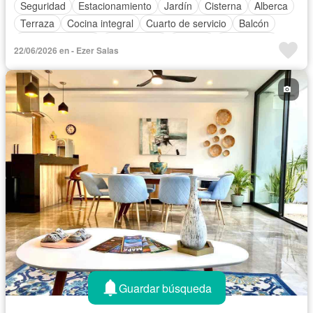
Seguridad
Estacionamiento
Jardín
Cisterna
Alberca
Terraza
Cocina integral
Cuarto de servicio
Balcón
Cocina equipada
Zona infantil
Internet
Electricidad
22/06/2026 en - Ezer Salas
Circuito cerrado de televisión
Bodega
Jacuzzi
Agua
Cuarto de Limpieza
Gas natural
Televisión por cable
Asador
Zonas verdes
Caseta de vigilancia
Recámara con closet
Vista panorámica
Conserje
Completamente amueblado
Guardar búsqueda