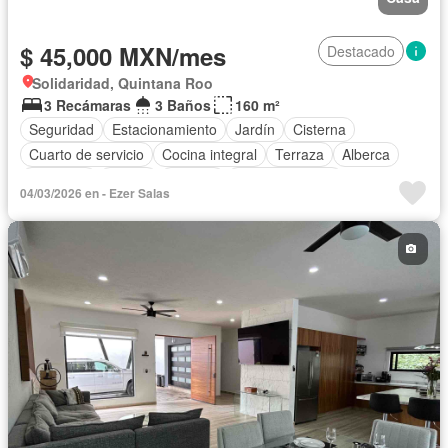
$ 45,000 MXN/mes
Destacado
Solidaridad, Quintana Roo
3 Recámaras
3 Baños
160 m²
Seguridad
Estacionamiento
Jardín
Cisterna
Cuarto de servicio
Cocina integral
Terraza
Alberca
Gimnasio
Balcón
Internet
Sala polivalente
04/03/2026 en - Ezer Salas
Zona infantil
Cocina equipada
Bodega
Aire acondicionado
Electricidad
Agua
Cuarto de Limpieza
Azotea
Cancha de tenis
Televisión por cable
Calefacción
Gas natural
Asador
Zonas verdes
Caseta de vigilancia
Vista panorámica
Despacho
Conserje
Wifi
Recámara con closet
Permite mascotas
Permite niños
Completamente amueblado