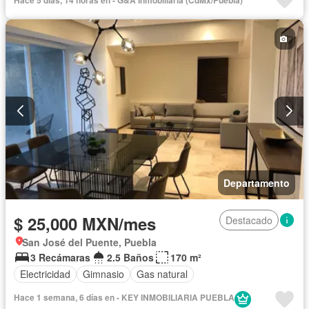
Hace 5 días, 14 horas en - G&A Inmobiliaria (CdMx/Puebla)
Conserje
Televisión por cable
Wifi
Zonas verdes
Permite niños
Solo familias
Permite mascotas
Sin amueblar
Departamento
$ 25,000 MXN/mes
Destacado
San José del Puente, Puebla
3 Recámaras
2.5 Baños
170 m²
Electricidad
Gimnasio
Gas natural
Hace 1 semana, 6 días en - KEY INMOBILIARIA PUEBLA