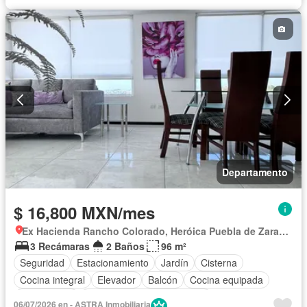
Departamento
$ 16,800 MXN/mes
Ex Hacienda Rancho Colorado, Heróica Puebla de Zaragoza
3 Recámaras
2 Baños
96 m²
Seguridad
Estacionamiento
Jardín
Cisterna
Cocina integral
Elevador
Balcón
Cocina equipada
Zona infantil
Completamente amueblado
06/07/2026 en - ASTRA Inmobiliaria