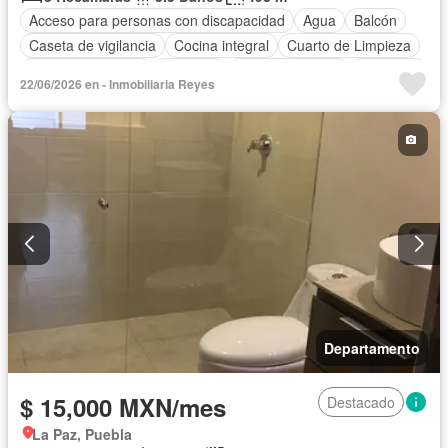
Acceso para personas con discapacidad
Agua
Balcón
Caseta de vigilancia
Cocina integral
Cuarto de Limpieza
Cuarto de servicio
Elevador
Estacionamiento
Gimnasio
22/06/2026 en - Inmobiliaria Reyes
Despacho
Recámara con closet
Azotea
Seguridad
Terraza
Vista panorámica
Permite mascotas
Permite niños
Sin amueblar
Departamento
$ 15,000 MXN/mes
Destacado
La Paz, Puebla