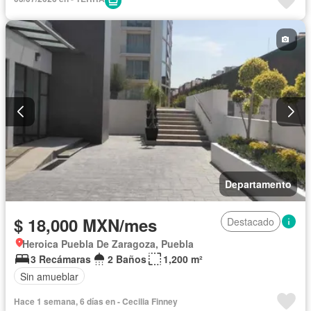
Electricidad
Agua
Caseta de vigilancia
Wifi
Vista panorámica
Recámara con closet
Completamente amueblado
Departamento
$ 18,000 MXN/mes
Destacado
Heroica Puebla De Zaragoza, Puebla
3 Recámaras
2 Baños
1,200 m²
Sin amueblar
Hace 1 semana, 6 días en - Cecilia Finney