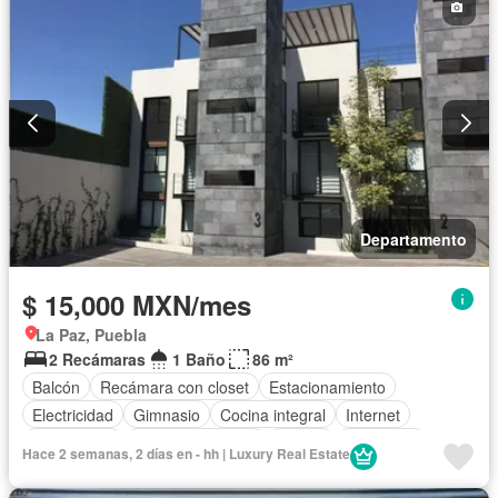
Departamento
$ 15,000 MXN/mes
La Paz, Puebla
2 Recámaras
1 Baño
86 m²
Balcón
Recámara con closet
Estacionamiento
Electricidad
Gimnasio
Cocina integral
Internet
Gas natural
Vista panorámica
Azotea
Seguridad
Hace 2 semanas, 2 días en - hh | Luxury Real Estate
Agua