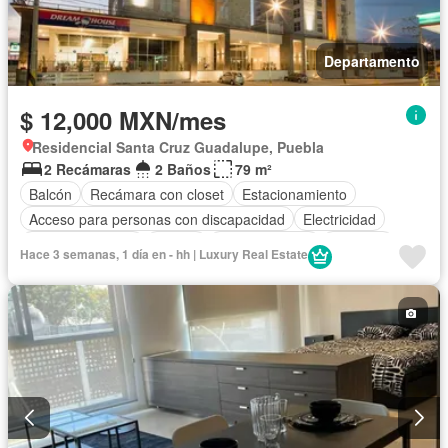
Departamento
$ 12,000 MXN/mes
Residencial Santa Cruz Guadalupe, Puebla
2 Recámaras
2 Baños
79 m²
Balcón
Recámara con closet
Estacionamiento
Acceso para personas con discapacidad
Electricidad
Cocina equipada
Asador
Cocina integral
Elevador
Hace 3 semanas, 1 día en - hh | Luxury Real Estate
Sala polivalente
Gas natural
Vista panorámica
Seguridad
Agua