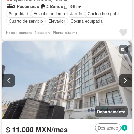
3 Recámaras
2 Baños
95 m²
Seguridad
Estacionamiento
Jardín
Cocina integral
Cuarto de servicio
Elevador
Cocina equipada
Zonas verdes
Vista panorámica
Recámara con closet
Hace 1 semana, 4 días en - Planta-Alta.mx
Permite mascotas
Permite niños
Completamente amueblado
Departamento
$ 11,000 MXN/mes
Destacado