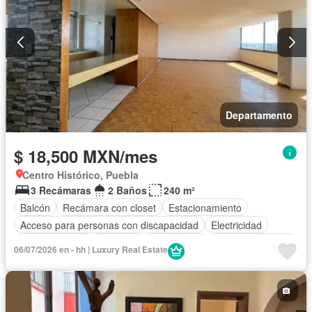
Departamento
$ 18,500 MXN/mes
Centro Histórico, Puebla
3 Recámaras
2 Baños
240 m²
Balcón
Recámara con closet
Estacionamiento
Acceso para personas con discapacidad
Electricidad
Cocina integral
Elevador
Gas natural
Vista panorámica
06/07/2026 en - hh | Luxury Real Estate
Cuarto de servicio
Agua