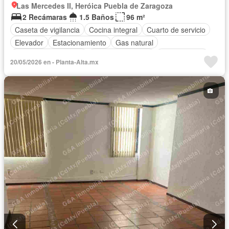
Las Mercedes II, Heróica Puebla de Zaragoza
2 Recámaras
1.5 Baños
96 m²
Caseta de vigilancia
Cocina integral
Cuarto de servicio
Elevador
Estacionamiento
Gas natural
Recámara con closet
Permite mascotas
Permite niños
20/05/2026 en - Planta-Alta.mx
Sin amueblar