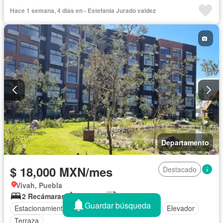
Cuarto de Limpieza
Vista panorámica
Hace 1 semana, 4 días en - Estefania Jurado valdez
Recámara con closet
Conserje
Completamente amueblado
Departamento
$ 18,000 MXN/mes
Destacado
Vivah, Puebla
2 Recámaras
2 Baños
88 m²
Guardar búsqueda
Estacionamiento
Cocina equipada
Jardín
Elevador
Terraza