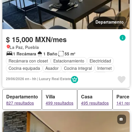
Departamento
$ 15,000 MXN/mes
La Paz, Puebla
1 Recámara
1 Baño
55 m²
Recámara con closet
Estacionamiento
Electricidad
Cocina equipada
Asador
Cocina integral
Internet
Sala polivalente
Gas natural
Seguridad
Agua
29/06/2026 en - hh | Luxury Real Estate
Departamento
Villa
Casa
Parcel
827 resultados
499 resultados
495 resultados
141 res