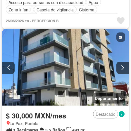
Acceso para personas con discapacidad
Agua
Zona infantil
Caseta de vigilancia
Cisterna
Cocina integral
Cuarto de Limpieza
Cuarto de servicio
26/06/2026 en - PERCEPCION B
Elevador
Estacionamiento
Gimnasio
Internet
Recámara con closet
Sala polivalente
Seguridad
Vista panorámica
Zonas verdes
Departamento
$ 30,000 MXN/mes
Destacado
La Paz, Puebla
3 Recámaras
3.5 Baños
493 m²