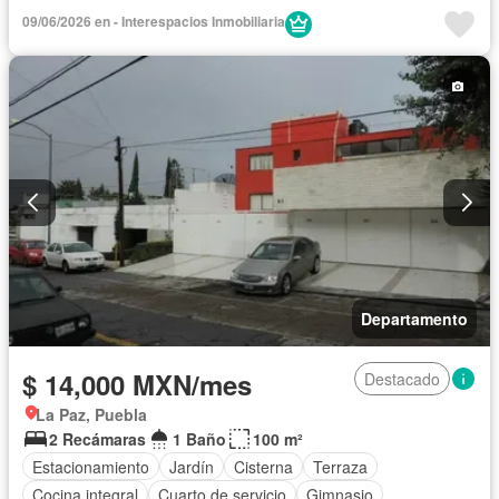
Cocina integral
Cuarto de Limpieza
Electricidad
09/06/2026 en - Interespacios Inmobiliaria
Elevador
Estacionamiento
Jardín
Recámara con closet
Seguridad
Vista panorámica
Zonas verdes
Completamente amueblado
Departamento
$ 14,000 MXN/mes
Destacado
La Paz, Puebla
2 Recámaras
1 Baño
100 m²
Estacionamiento
Jardín
Cisterna
Terraza
Cocina integral
Cuarto de servicio
Gimnasio