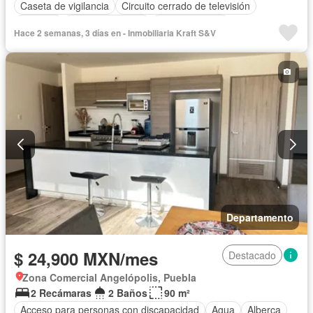
Caseta de vigilancia
Circuito cerrado de televisión
Cisterna
Cocina equipada
Cocina integral
Hace 2 semanas, 3 días en - Inmobiliaria Kraft S&V
Cuarto de Limpieza
Electricidad
Estacionamiento
Internet
Recámara con closet
Azotea
Seguridad
Televisión por cable
Vista panorámica
Wifi
Zonas verdes
Solo familias
Sin amueblar
Departamento
$ 24,900 MXN/mes
Destacado
Zona Comercial Angelópolis, Puebla
2 Recámaras
2 Baños
90 m²
Acceso para personas con discapacidad
Agua
Alberca