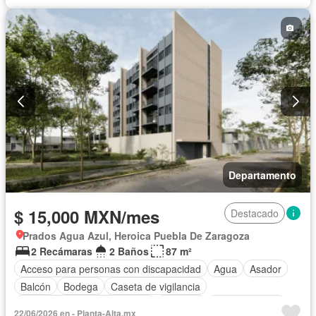
Completamente amueblado
Departamento
$ 15,000 MXN/mes
Destacado
Prados Agua Azul, Heroica Puebla De Zaragoza
2 Recámaras
2 Baños
87 m²
Acceso para personas con discapacidad
Agua
Asador
Balcón
Bodega
Caseta de vigilancia
Circuito cerrado de televisión
Cisterna
Cocina integral
22/06/2026 en - Planta-Alta.mx