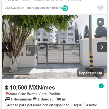
Cocina equipada
Sala polivalente
Internet
Electricidad
08/07/2026 en - Interespacios Inmobiliaria
Agua
Cuarto de Limpieza
Televisión por cable
Gas natural
Zonas verdes
Completamente amueblado
Departamento
$ 10,500 MXN/mes
Santa Cruz Buena Vista, Puebla
2 Recámaras
2 Baños
80 m²
Acceso para personas con discapacidad
Agua
Asador