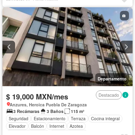
Cuarto de Limpieza
Electricidad
Elevador
Estacionamiento
Gas natural
Internet
Recámara con closet
Azotea
Seguridad
Sin amueblar
Departamento
$ 19,000 MXN/mes
Destacado
Anzures, Heroica Puebla De Zaragoza
3 Recámaras
3 Baños
115 m²
Seguridad
Estacionamiento
Terraza
Cocina integral
Elevador
Balcón
Internet
Azotea
Caseta de vigilancia
Vista panorámica