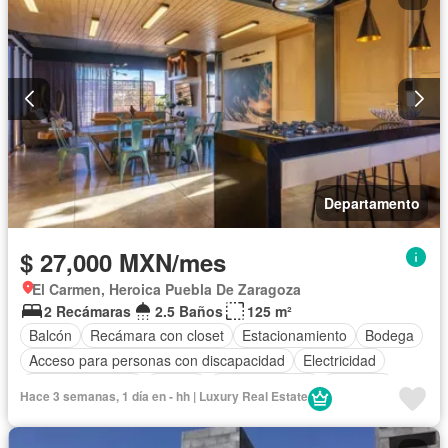
Departamento
$ 27,000 MXN/mes
El Carmen, Heroica Puebla De Zaragoza
2 Recámaras
2.5 Baños
125 m²
Balcón
Recámara con closet
Estacionamiento
Bodega
Acceso para personas con discapacidad
Electricidad
Cocina equipada
Asador
Cocina integral
Elevador
Hace 3 semanas, 1 día en - hh | Luxury Real Estate
Gas natural
Despacho
Vista panorámica
Seguridad
Agua