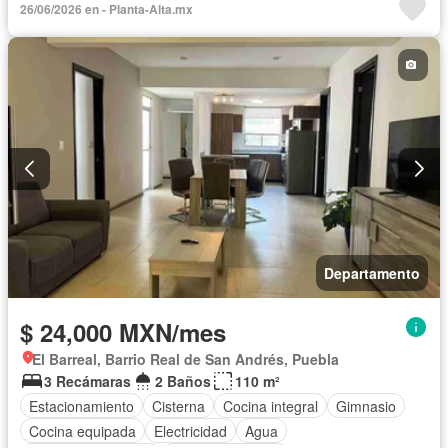
26/06/2026 en - Planta-Alta.mx
Recámara con closet
Gas natural
Permite mascotas
Permite niños
Sin amueblar
Departamento
$ 24,000 MXN/mes
El Barreal, Barrio Real de San Andrés, Puebla
3 Recámaras
2 Baños
110 m²
Estacionamiento
Cisterna
Cocina integral
Gimnasio
Cocina equipada
Electricidad
Agua