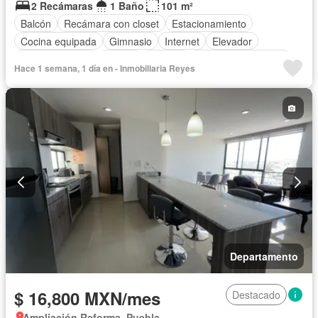
2 Recámaras
1 Baño
101 m²
Balcón
Recámara con closet
Estacionamiento
Cocina equipada
Gimnasio
Internet
Elevador
Sala polivalente
Azotea
Terraza
Televisión por cable
Hace 1 semana, 1 día en - Inmobiliaria Reyes
Sin amueblar
Departamento
$ 16,800 MXN/mes
Destacado
Ampliación Reforma, Puebla