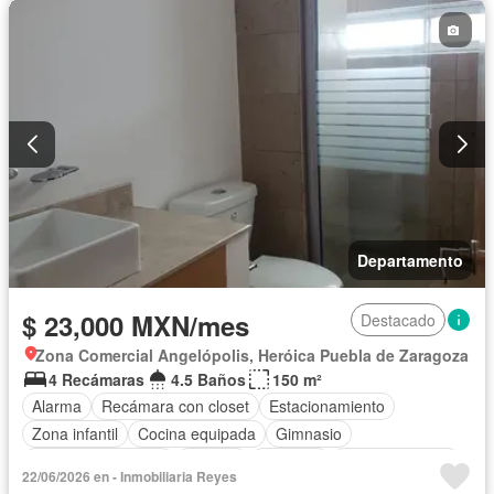
Departamento
$ 23,000 MXN/mes
Destacado
Zona Comercial Angelópolis, Heróica Puebla de Zaragoza
4 Recámaras
4.5 Baños
150 m²
Alarma
Recámara con closet
Estacionamiento
Zona infantil
Cocina equipada
Gimnasio
Portero automático
Internet
Elevador
Sala polivalente
22/06/2026 en - Inmobiliaria Reyes
Cuarto de servicio
Terraza
Televisión por cable