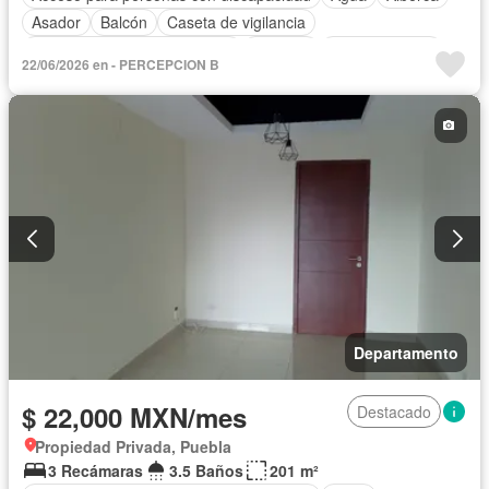
Asador
Balcón
Caseta de vigilancia
Circuito cerrado de televisión
Cisterna
Cocina integral
22/06/2026 en - PERCEPCION B
Conserje
Electricidad
Elevador
Estacionamiento
Gimnasio
Jardín
Recámara con closet
Sala polivalente
Seguridad
Terraza
Vista panorámica
Wifi
Completamente amueblado
Departamento
$ 22,000 MXN/mes
Destacado
Propiedad Privada, Puebla
3 Recámaras
3.5 Baños
201 m²