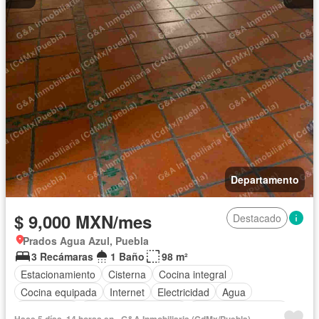
Departamento
$ 9,000 MXN/mes
Destacado
Prados Agua Azul, Puebla
3 Recámaras
1 Baño
98 m²
Estacionamiento
Cisterna
Cocina integral
Cocina equipada
Internet
Electricidad
Agua
Gas natural
Recámara con closet
Cuarto de Limpieza