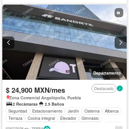
Departamento
$ 24,900 MXN/mes
Destacado
Zona Comercial Angelópolis, Puebla
2 Recámaras
2.5 Baños
Seguridad
Estacionamiento
Jardín
Cisterna
Alberca
Terraza
Cocina integral
Elevador
Gimnasio
Cocina equipada
Zona infantil
Sala polivalente
Internet
03/07/2026 en - TERRA