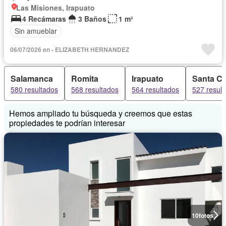
Las Misiones, Irapuato
4 Recámaras
3 Baños
1 m²
Sin amueblar
06/07/2026 en - ELIZABETH HERNANDEZ
Salamanca
Romita
Irapuato
Santa Cr
580 resultados
568 resultados
564 resultados
527 resul
Hemos ampliado tu búsqueda y creemos que estas
propiedades te podrían interesar
10
fotos