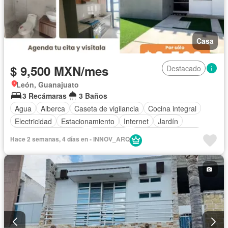
Casa
$ 9,500 MXN/mes
Destacado
León, Guanajuato
3 Recámaras
3 Baños
Agua
Alberca
Caseta de vigilancia
Cocina integral
Electricidad
Estacionamiento
Internet
Jardín
Recámara con closet
Seguridad
Televisión por cable
Hace 2 semanas, 4 días en - INNOV_ARQ
Wifi
Zonas verdes
Sin amueblar