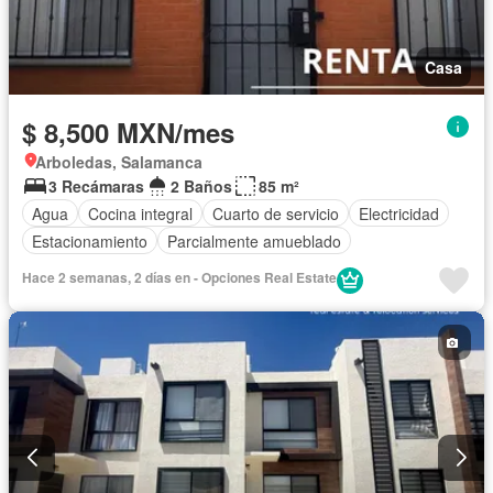
Casa
$ 8,500 MXN/mes
Arboledas, Salamanca
3 Recámaras
2 Baños
85 m²
Agua
Cocina integral
Cuarto de servicio
Electricidad
Estacionamiento
Parcialmente amueblado
Hace 2 semanas, 2 días en - Opciones Real Estate