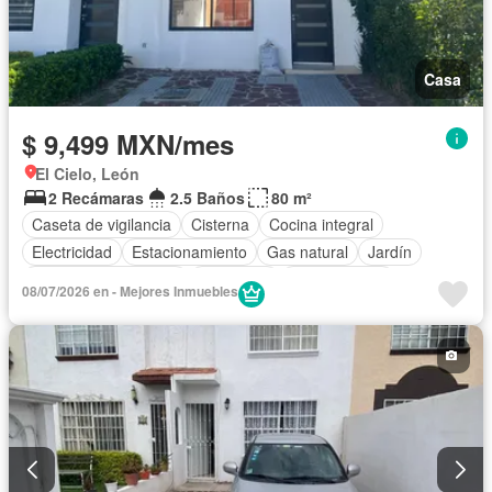
Casa
$ 9,499 MXN/mes
El Cielo, León
2 Recámaras
2.5 Baños
80 m²
Caseta de vigilancia
Cisterna
Cocina integral
Electricidad
Estacionamiento
Gas natural
Jardín
Recámara con closet
Seguridad
Zonas verdes
08/07/2026 en - Mejores Inmuebles