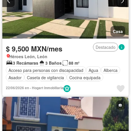
Casa
$ 9,500 MXN/mes
Destacado
Héroes León, León
3 Recámaras
3 Baños
88 m²
Acceso para personas con discapacidad
Agua
Alberca
Asador
Caseta de vigilancia
Cocina equipada
Cocina integral
Electricidad
Estacionamiento
22/06/2026 en - Hogart Inmobiliaria
Recámara con closet
Sala polivalente
Terraza
Zonas verdes
Permite niños
Solo familias
Sin amueblar