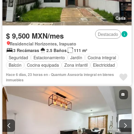
Casa
$ 9,500 MXN/mes
Destacado
Residencial Horizontes, Irapuato
3 Recámaras
2.5 Baños
111 m²
Seguridad
Estacionamiento
Jardín
Cocina integral
Balcón
Cocina equipada
Zona infantil
Electricidad
Agua
Despacho
Recámara con closet
Hace 6 días, 23 horas en - Quantum Asesoria integral en bienes
Caseta de vigilancia
Sin amueblar
inmuebles