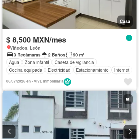
Casa
$ 8,500 MXN/mes
Viñedos, León
3 Recámaras
2 Baños
90 m²
Agua
Zona infantil
Caseta de vigilancia
Cocina equipada
Electricidad
Estacionamiento
Internet
Recámara con closet
Seguridad
Vista panorámica
06/07/2026 en - VIVE Inmobiliaria
Zonas verdes
Completamente amueblado