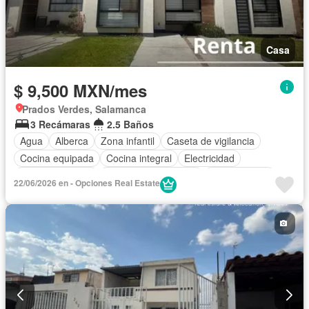
Casa
$ 9,500 MXN/mes
Prados Verdes, Salamanca
3 Recámaras
2.5 Baños
Agua
Alberca
Zona infantil
Caseta de vigilancia
Cocina equipada
Cocina integral
Electricidad
Estacionamiento
Recámara con closet
Zonas verdes
22/06/2026 en - Opciones Real Estate
Completamente amueblado