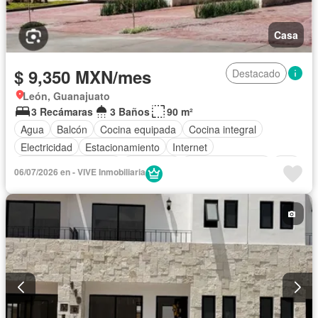
Casa
$ 9,350 MXN/mes
Destacado
León, Guanajuato
3 Recámaras
3 Baños
90 m²
Agua
Balcón
Cocina equipada
Cocina integral
Electricidad
Estacionamiento
Internet
Recámara con closet
Seguridad
Vista panorámica
Wifi
06/07/2026 en - VIVE Inmobiliaria
Zonas verdes