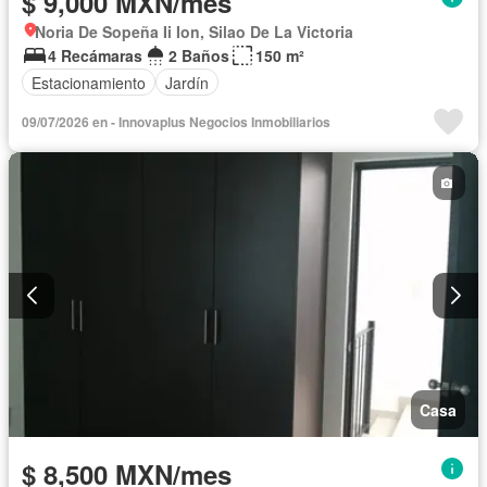
$ 9,000 MXN/mes
Noria De Sopeña Ii Ion, Silao De La Victoria
4 Recámaras
2 Baños
150 m²
Estacionamiento
Jardín
09/07/2026 en - Innovaplus Negocios Inmobiliarios
Casa
$ 8,500 MXN/mes