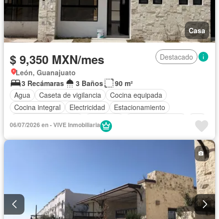
Casa
$ 9,350 MXN/mes
Destacado
León, Guanajuato
3 Recámaras
3 Baños
90 m²
Agua
Caseta de vigilancia
Cocina equipada
Cocina integral
Electricidad
Estacionamiento
Recámara con closet
Seguridad
Vista panorámica
Wifi
06/07/2026 en - VIVE Inmobiliaria