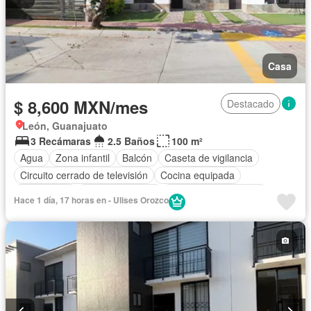
Casa
$ 8,600 MXN/mes
Destacado
León, Guanajuato
3 Recámaras
2.5 Baños
100 m²
Agua
Zona infantil
Balcón
Caseta de vigilancia
Circuito cerrado de televisión
Cocina equipada
Electricidad
Estacionamiento
Recámara con closet
Hace 1 día, 17 horas en - Ulises Orozco
Seguridad
Zonas verdes
Sin amueblar