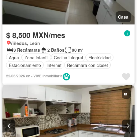
Casa
$ 8,500 MXN/mes
Viñedos, León
3 Recámaras
2 Baños
90 m²
Agua
Zona infantil
Cocina integral
Electricidad
Estacionamiento
Internet
Recámara con closet
Seguridad
Wifi
Zonas verdes
22/06/2026 en - VIVE Inmobiliaria
Completamente amueblado