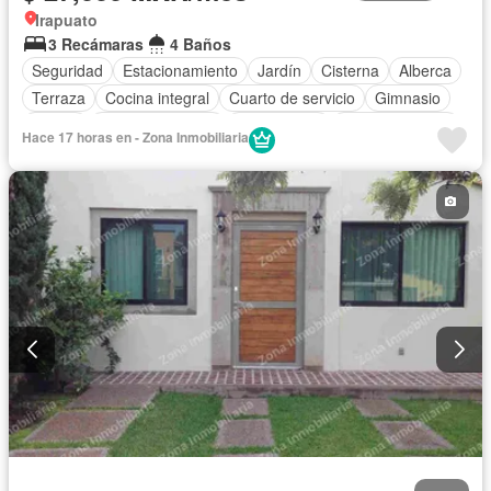
Irapuato
3 Recámaras
4 Baños
Seguridad
Estacionamiento
Jardín
Cisterna
Alberca
Terraza
Cocina integral
Cuarto de servicio
Gimnasio
Balcón
Cocina equipada
Zona infantil
Sala polivalente
Hace 17 horas en - Zona Inmobiliaria
Internet
Electricidad
Agua
Cuarto de Limpieza
Televisión por cable
Asador
Zonas verdes
Despacho
Recámara con closet
Caseta de vigilancia
Conserje
Wifi
Completamente amueblado