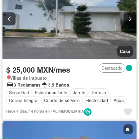
Casa
$ 25,000 MXN/mes
Destacado
Villas de Irapuato
3 Recámaras
3.5 Baños
Seguridad
Estacionamiento
Jardín
Terraza
Cocina integral
Cuarto de servicio
Electricidad
Agua
Caseta de vigilancia
Recámara con closet
Conserje
Hace 4 días, 14 horas en - VL INMOBILIARIA
Permite mascotas
Permite niños
Solo familias
Sin amueblar