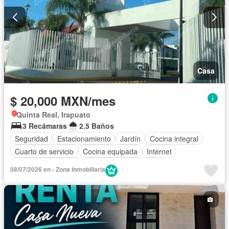
Casa
$ 20,000 MXN/mes
Quinta Real, Irapuato
3 Recámaras
2.5 Baños
Seguridad
Estacionamiento
Jardín
Cocina integral
Cuarto de servicio
Cocina equipada
Internet
Cuarto de Limpieza
Recámara con closet
08/07/2026 en - Zona Inmobiliaria
Completamente amueblado