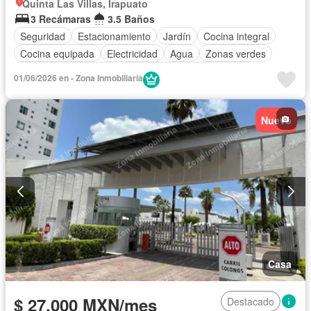
Quinta Las Villas, Irapuato
3 Recámaras
3.5 Baños
Seguridad
Estacionamiento
Jardín
Cocina integral
Cocina equipada
Electricidad
Agua
Zonas verdes
Recámara con closet
Completamente amueblado
01/06/2026 en - Zona Inmobiliaria
Nuevo
Casa
$ 27,000 MXN/mes
Destacado