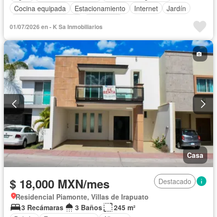
Cocina equipada
Estacionamiento
Internet
Jardín
Recámara con closet
Seguridad
01/07/2026 en - K Sa Inmobiliarios
Completamente amueblado
Casa
$ 18,000 MXN/mes
Destacado
Residencial Piamonte, Villas de Irapuato
3 Recámaras
3 Baños
245 m²