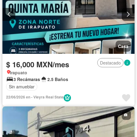
Casa
$ 16,000 MXN/mes
Destacado
Irapuato
3 Recámaras
2.5 Baños
Sin amueblar
22/06/2026 en - Vieyra Real State