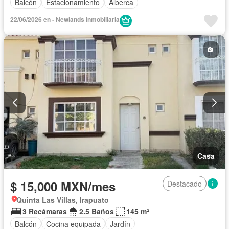
Balcón
Estacionamiento
Alberca
22/06/2026 en - Newlands inmobiliaria
Casa
$ 15,000 MXN/mes
Destacado
Quinta Las Villas, Irapuato
3 Recámaras
2.5 Baños
145 m²
Balcón
Cocina equipada
Jardín