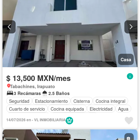
Casa
$ 13,500 MXN/mes
Tabachines, Irapuato
3 Recámaras
2.5 Baños
Seguridad
Estacionamiento
Cisterna
Cocina integral
Cuarto de servicio
Cocina equipada
Electricidad
Agua
Cuarto de Limpieza
Recámara con closet
14/07/2026 en - VL INMOBILIARIA
Caseta de vigilancia
Permite mascotas
Permite niños
Solo familias
Sin amueblar