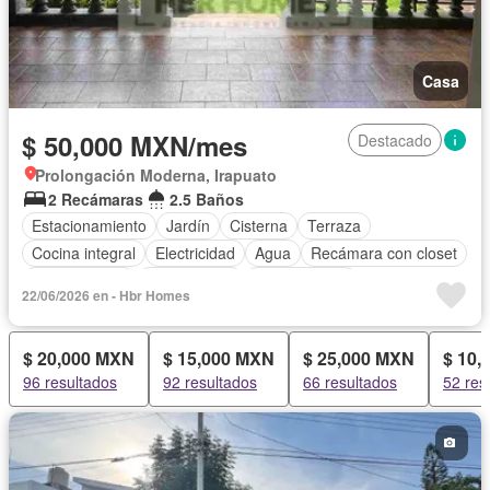
Casa
$ 50,000 MXN/mes
Destacado
Prolongación Moderna, Irapuato
2 Recámaras
2.5 Baños
Estacionamiento
Jardín
Cisterna
Terraza
Cocina integral
Electricidad
Agua
Recámara con closet
Zonas verdes
Solo familias
Permite niños
22/06/2026 en - Hbr Homes
Permite mascotas
Sin amueblar
$ 20,000 MXN
$ 15,000 MXN
$ 25,000 MXN
$ 10,
96 resultados
92 resultados
66 resultados
52 res