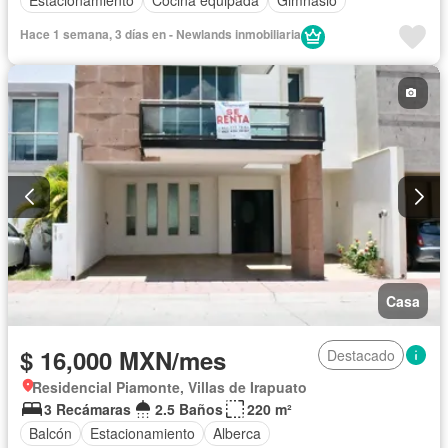
Estacionamiento
Cocina equipada
Gimnasio
Hace 1 semana, 3 días en - Newlands inmobiliaria
Casa
$ 16,000 MXN/mes
Destacado
Residencial Piamonte, Villas de Irapuato
3 Recámaras
2.5 Baños
220 m²
Balcón
Estacionamiento
Alberca