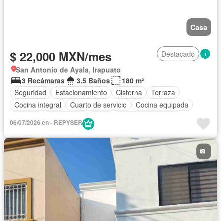
Casa
$ 22,000 MXN/mes
Destacado
San Antonio de Ayala, Irapuato
3 Recámaras
3.5 Baños
180 m²
Seguridad
Estacionamiento
Cisterna
Terraza
Cocina integral
Cuarto de servicio
Cocina equipada
Internet
Electricidad
Agua
Cuarto de Limpieza
06/07/2026 en - REPYSER
Zonas verdes
Completamente amueblado