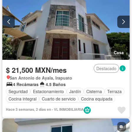
Casa
$ 21,500 MXN/mes
Destacado
San Antonio de Ayala, Irapuato
4 Recámaras
4.5 Baños
Seguridad
Estacionamiento
Jardín
Cisterna
Terraza
Cocina integral
Cuarto de servicio
Cocina equipada
Electricidad
Agua
Cuarto de Limpieza
Hace 3 semanas, 2 días en - VL INMOBILIARIA
Recámara con closet
Vista panorámica
Caseta de vigilancia
Permite mascotas
Permite niños
Solo familias
Sin amueblar