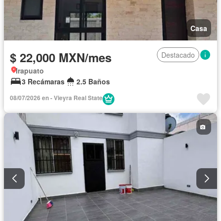
Casa
$ 22,000 MXN/mes
Destacado
Irapuato
3 Recámaras
2.5 Baños
08/07/2026 en - Vieyra Real State