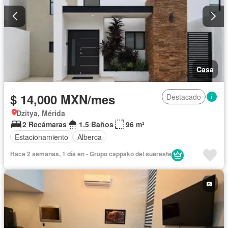
Casa
$ 14,000 MXN/mes
Destacado
Dzitya, Mérida
2 Recámaras
1.5 Baños
96 m²
Estacionamiento
Alberca
Hace 2 semanas, 1 día en - Grupo cappako del suereste