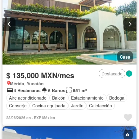
Casa
$ 135,000 MXN/mes
Destacado
Mérida, Yucatán
4 Recámaras
6 Baños
551 m²
Aire acondicionado
Balcón
Estacionamiento
Bodega
Conserje
Cocina equipada
Jardín
Calefacción
Jacuzzi
Alberca
Cancha de tenis
Terraza
28/06/2026 en - EXP México