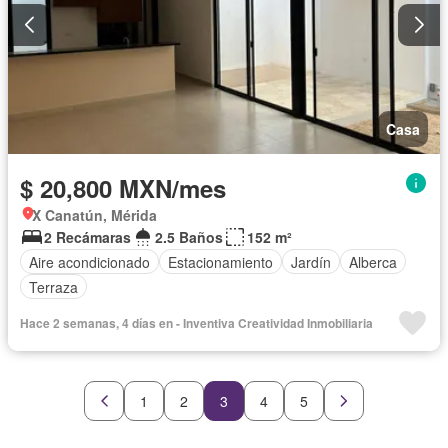
Casa
$ 20,800 MXN/mes
X Canatún, Mérida
2 Recámaras
2.5 Baños
152 m²
Aire acondicionado
Estacionamiento
Jardín
Alberca
Terraza
Hace 2 semanas, 4 días en - Inventiva Creatividad Inmobiliaria
1
2
3
4
5