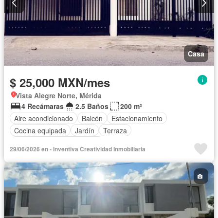
Casa
$ 25,000 MXN/mes
Vista Alegre Norte, Mérida
4 Recámaras
2.5 Baños
200 m²
Aire acondicionado
Balcón
Estacionamiento
Cocina equipada
Jardín
Terraza
Completamente amueblado
29/06/2026 en - Inventiva Creatividad Inmobiliaria