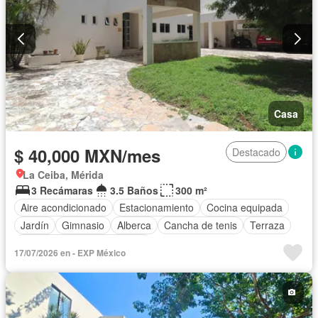
Casa
$ 40,000 MXN/mes
Destacado
La Ceiba, Mérida
3 Recámaras
3.5 Baños
300 m²
Aire acondicionado
Estacionamiento
Cocina equipada
Jardín
Gimnasio
Alberca
Cancha de tenis
Terraza
Completamente amueblado
17/07/2026 en - EXP México