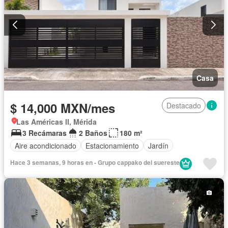
Casa
$ 14,000 MXN/mes
Destacado
Las Américas II, Mérida
3 Recámaras
2 Baños
180 m²
Aire acondicionado
Estacionamiento
Jardín
Hace 3 semanas, 9 horas en - Grupo cappako del suereste