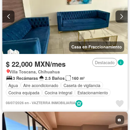
Casa en Fraccionamiento
$ 22,000 MXN/mes
Destacado
Villa Toscana, Chihuahua
3 Recámaras
2.5 Baños
160 m²
Agua
Aire acondicionado
Caseta de vigilancia
Cocina equipada
Cocina integral
Estacionamiento
Recámara con closet
Completamente amueblado
08/07/2026 en - VAZTERRA INMOBILIARIA