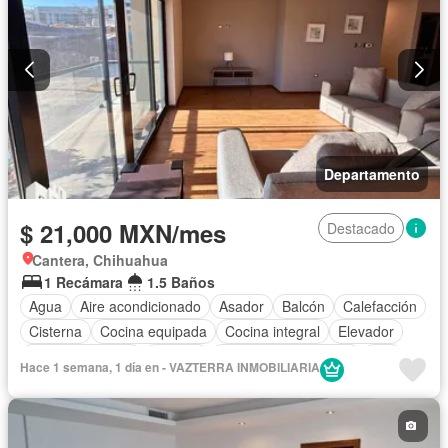
Departamento
$ 21,000 MXN/mes
Destacado
Cantera, Chihuahua
1 Recámara
1.5 Baños
Agua
Aire acondicionado
Asador
Balcón
Calefacción
Cisterna
Cocina equipada
Cocina integral
Elevador
Estacionamiento
Internet
Recámara con closet
Wifi
Hace 1 semana, 1 día en - VAZTERRA INMOBILIARIA
Completamente amueblado