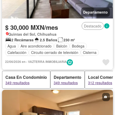
Departamento
$ 30,000 MXN/mes
Destacado
Quintas del Sol, Chihuahua
2 Recámaras
2.5 Baños
230 m²
Agua
Aire acondicionado
Balcón
Bodega
Calefacción
Circuito cerrado de televisión
Cisterna
Cocina equipada
Cocina integral
Elevador
22/06/2026 en - VAZTERRA INMOBILIARIA
Estacionamiento
Recámara con closet
Azotea
Vista panorámica
Sin amueblar
Casa En Condominio
Departamento
Local Comerc
349 resultados
349 resultados
312 resultados