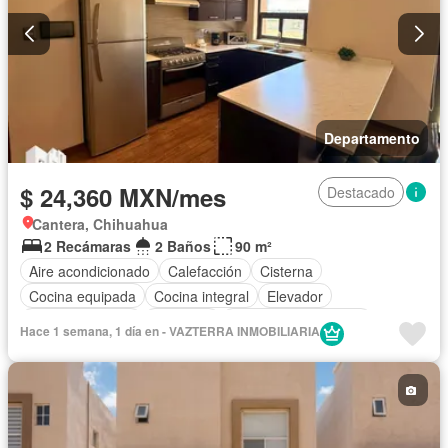
Departamento
$ 24,360 MXN/mes
Destacado
Cantera, Chihuahua
2 Recámaras
2 Baños
90 m²
Aire acondicionado
Calefacción
Cisterna
Cocina equipada
Cocina integral
Elevador
Estacionamiento
Gimnasio
Recámara con closet
Hace 1 semana, 1 día en - VAZTERRA INMOBILIARIA
Completamente amueblado