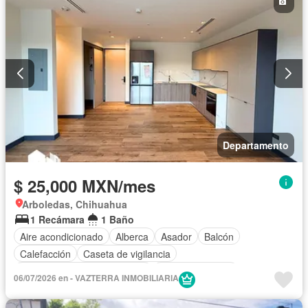
Departamento
$ 25,000 MXN/mes
Arboledas, Chihuahua
1 Recámara
1 Baño
Aire acondicionado
Alberca
Asador
Balcón
Calefacción
Caseta de vigilancia
Circuito cerrado de televisión
Cocina equipada
06/07/2026 en - VAZTERRA INMOBILIARIA
Cocina integral
Elevador
Estacionamiento
Gas natural
Recámara con closet
Sin amueblar