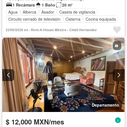
1 Recámara
1 Baño
20 m²
Agua
Alberca
Asador
Caseta de vigilancia
Circuito cerrado de televisión
Cisterna
Cocina equipada
Electricidad
Elevador
Gimnasio
Recámara con closet
22/06/2026 en - Rent-A-House México - Citlali Hernandez
Azotea
Seguridad
Vista panorámica
Completamente amueblado
Departamento
$ 12,000 MXN/mes