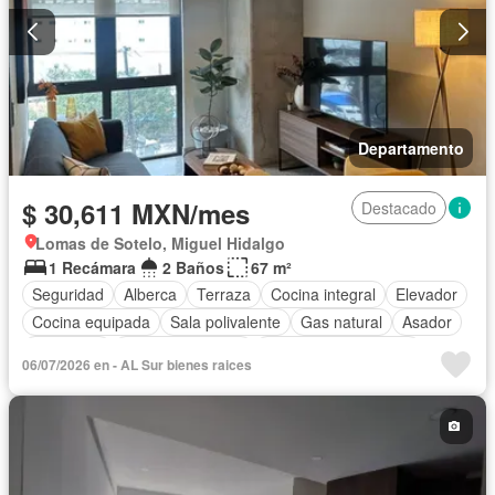
Departamento
$ 30,611 MXN/mes
Destacado
Lomas de Sotelo, Miguel Hidalgo
1 Recámara
2 Baños
67 m²
Seguridad
Alberca
Terraza
Cocina integral
Elevador
Cocina equipada
Sala polivalente
Gas natural
Asador
Despacho
Vista panorámica
Recámara con closet
06/07/2026 en - AL Sur bienes raices
Caseta de vigilancia
Permite mascotas
Permite niños