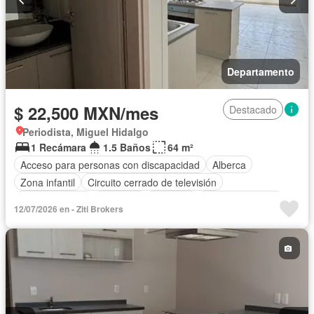
Departamento
$ 22,500 MXN/mes
Destacado
Periodista, Miguel Hidalgo
1 Recámara
1.5 Baños
64 m²
Acceso para personas con discapacidad
Alberca
Zona infantil
Circuito cerrado de televisión
Cocina integral
Conserje
Elevador
Estacionamiento
12/07/2026 en - Ziti Brokers
Gas natural
Gimnasio
Sala polivalente
Seguridad
Vista panorámica
Sin amueblar