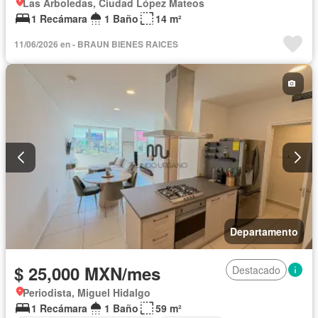
Las Arboledas, Ciudad López Mateos
1 Recámara
1 Baño
14 m²
11/06/2026 en - BRAUN BIENES RAICES
Departamento
$ 25,000 MXN/mes
Destacado
Periodista, Miguel Hidalgo
1 Recámara
1 Baño
59 m²