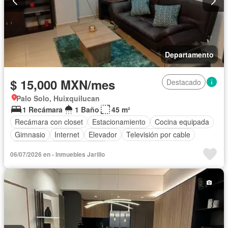
Departamento
$ 15,000 MXN/mes
Destacado
Palo Solo, Huixquilucan
1 Recámara
1 Baño
45 m²
Recámara con closet
Estacionamiento
Cocina equipada
Gimnasio
Internet
Elevador
Televisión por cable
Completamente amueblado
06/07/2026 en - Inmuebles Jarillo