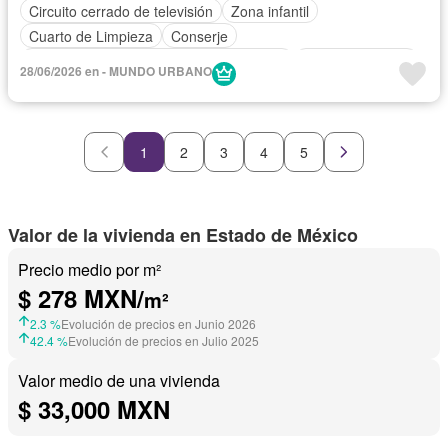
Circuito cerrado de televisión
Zona infantil
Cuarto de Limpieza
Conserje
Acceso para personas con discapacidad
Cocina equipada
28/06/2026 en - MUNDO URBANO
Jardín
Gimnasio
Cocina integral
Internet
Elevador
Gas natural
Azotea
Seguridad
Alberca
Terraza
Completamente amueblado
1
2
3
4
5
Valor de la vivienda en Estado de México
Precio medio por m²
$ 278 MXN/
m²
2.3 %
Evolución de precios en Junio 2026
42.4 %
Evolución de precios en Julio 2025
Valor medio de una vivienda
$ 33,000 MXN