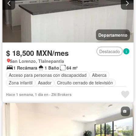
Departamento
$ 18,500 MXN/mes
Destacado
San Lorenzo, Tlalnepantla
1 Recámara
1 Baño
64 m²
Acceso para personas con discapacidad
Alberca
Zona infantil
Asador
Circuito cerrado de televisión
Cocina integral
Conserje
Cuarto de Limpieza
Elevador
Hace 1 semana, 1 día en - Ziti Brokers
Estacionamiento
Gas natural
Gimnasio
Sala polivalente
Seguridad