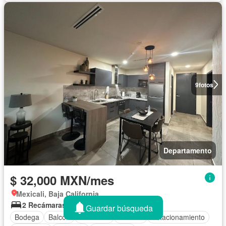
9
fotos
Departamento
$ 32,000 MXN/mes
Mexicali, Baja California
2 Recámaras
2 Baños
135 m²
Guardar búsqueda
Bodega
Balcón
Gimnasio
Alberca
Estacionamiento