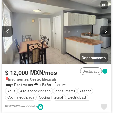
Departamento
$ 12,000 MXN/mes
Destacado
Insurgentes Oeste, Mexicali
2 Recámaras
1 Baño
80 m²
Agua
Aire acondicionado
Zona infantil
Asador
Cocina equipada
Cocina integral
Electricidad
Estacionamiento
Internet
Recámara con closet
07/07/2026 en - Vidalta
Vista panorámica
Wifi
Completamente amueblado