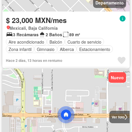
Departamento
$ 23,000 MXN/mes
Mexicali, Baja California
3 Recámaras
2 Baños
89 m²
Aire acondicionado
Balcón
Cuarto de servicio
Zona infantil
Gimnasio
Alberca
Estacionamiento
Asador
Elevador
Completamente amueblado
Hace 2 días, 13 horas en rentumo
Nuevo
Ver foto