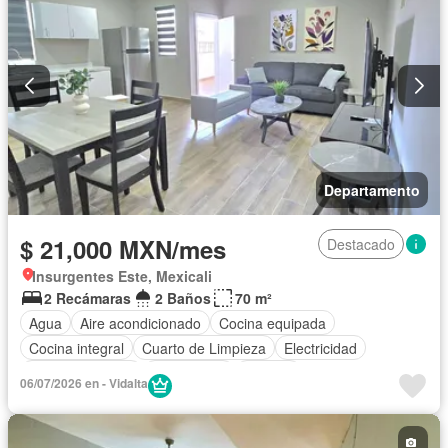
Departamento
$ 21,000 MXN/mes
Destacado
Insurgentes Este, Mexicali
2 Recámaras
2 Baños
70 m²
Agua
Aire acondicionado
Cocina equipada
Cocina integral
Cuarto de Limpieza
Electricidad
Estacionamiento
Gas natural
Internet
06/07/2026 en - Vidalta
Recámara con closet
Televisión por cable
Wifi
Completamente amueblado