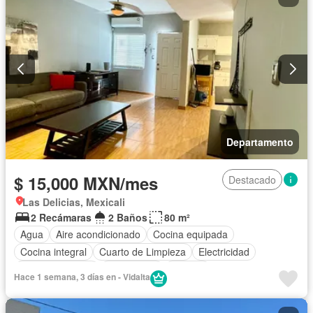
Departamento
$ 15,000 MXN/mes
Destacado
Las Delicias, Mexicali
2 Recámaras
2 Baños
80 m²
Agua
Aire acondicionado
Cocina equipada
Cocina integral
Cuarto de Limpieza
Electricidad
Estacionamiento
Gas natural
Internet
Hace 1 semana, 3 días en - Vidalta
Recámara con closet
Televisión por cable
Wifi
Completamente amueblado