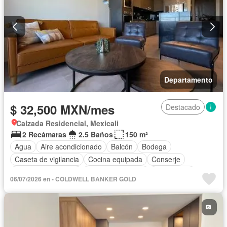
Departamento
$ 32,500 MXN/mes
Destacado
Calzada Residencial, Mexicali
2 Recámaras
2.5 Baños
150 m²
Agua
Aire acondicionado
Balcón
Bodega
Caseta de vigilancia
Cocina equipada
Conserje
Cuarto de Limpieza
Cuarto de servicio
Electricidad
06/07/2026 en - COLDWELL BANKER GOLD
Elevador
Estacionamiento
Gas natural
Gimnasio
Internet
Recámara con closet
Azotea
Seguridad
Wifi