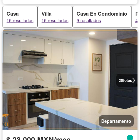
Casa
Villa
Casa En Condominio
P
15 resultados
15 resultados
9 resultados
4 
20
fotos
Departamento
$ 23,000 MXN/mes