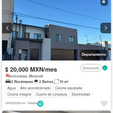
Departamento
$ 20,000 MXN/mes
Destacado
Burócratas, Mexicali
2 Recámaras
2 Baños
70 m²
Agua
Aire acondicionado
Cocina equipada
Cocina integral
Cuarto de Limpieza
Electricidad
Estacionamiento
Gas natural
Internet
19/05/2026 en - Vidalta
Recámara con closet
Televisión por cable
Wifi
Completamente amueblado