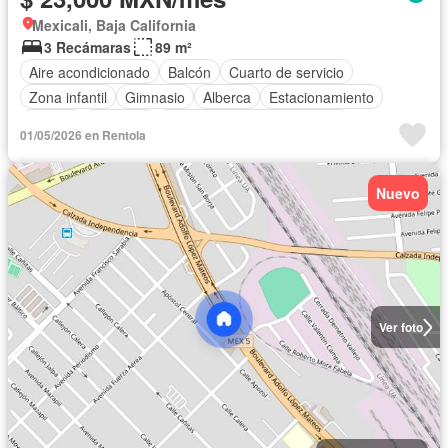
Mexicali, Baja California
3 Recámaras
89 m²
Aire acondicionado
Balcón
Cuarto de servicio
Zona infantil
Gimnasio
Alberca
Estacionamiento
Asador
Elevador
Completamente amueblado
01/05/2026 en Rentola
Nuevo
Ver foto