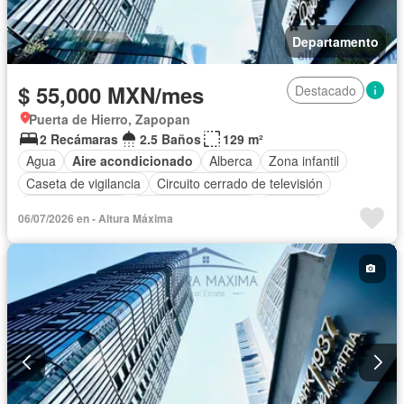
Departamento
$ 55,000 MXN/mes
Destacado
Puerta de Hierro, Zapopan
2 Recámaras
2.5 Baños
129 m²
Agua
Aire acondicionado
Alberca
Zona infantil
Caseta de vigilancia
Circuito cerrado de televisión
Cocina equipada
Cuarto de Limpieza
Elevador
06/07/2026 en - Altura Máxima
Estacionamiento
Gimnasio
Seguridad
Terraza
Permite mascotas
Sin amueblar