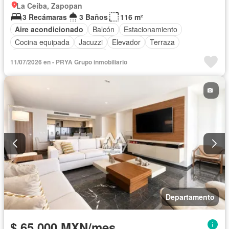
La Ceiba, Zapopan
3 Recámaras
3 Baños
116 m²
Aire acondicionado
Balcón
Estacionamiento
Cocina equipada
Jacuzzi
Elevador
Terraza
Completamente amueblado
11/07/2026 en - PRYA Grupo inmobiliario
Departamento
$ 65,000 MXN/mes