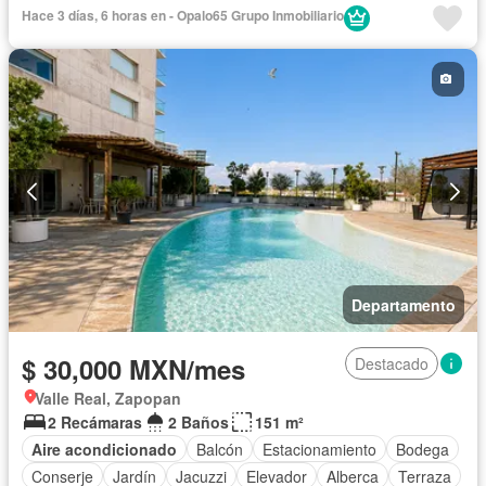
Recámara con closet
Completamente amueblado
Hace 3 días, 6 horas en - Opalo65 Grupo Inmobiliario
Departamento
$ 30,000 MXN/mes
Destacado
Valle Real, Zapopan
2 Recámaras
2 Baños
151 m²
Aire acondicionado
Balcón
Estacionamiento
Bodega
Conserje
Jardín
Jacuzzi
Elevador
Alberca
Terraza