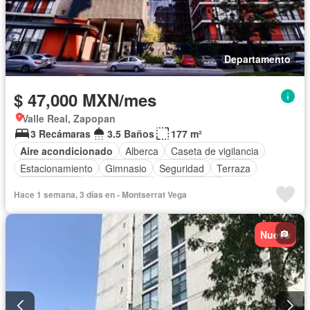
Departamento
$ 47,000 MXN/mes
Valle Real, Zapopan
3 Recámaras
3.5 Baños
177 m²
Aire acondicionado
Alberca
Caseta de vigilancia
Estacionamiento
Gimnasio
Seguridad
Terraza
Zonas verdes
Permite niños
Solo familias
Hace 1 semana, 3 días en - Montserrat Vega
Nuevo