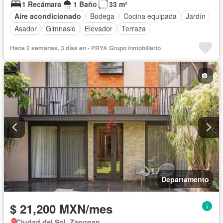
1 Recámara
1 Baño
33 m²
Aire acondicionado
Bodega
Cocina equipada
Jardín
Asador
Gimnasio
Elevador
Terraza
Completamente amueblado
Hace 2 semanas, 3 días en - PRYA Grupo inmobiliario
Departamento
$ 21,200 MXN/mes
Ciudad del Sol, Zapopan