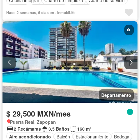
Cocina integral
Cuarto de Limpieza
Cuarto de servicio
Elevador
Estacionamiento
Gimnasio
Hace 2 semanas, 6 días en - InmobiLife
Recámara con closet
Azotea
Seguridad
Terraza
Departamento
$ 29,500 MXN/mes
Puerta Real, Zapopan
2 Recámaras
3.5 Baños
160 m²
Aire acondicionado
Balcón
Estacionamiento
Bodega