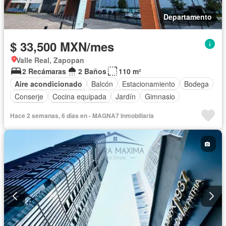
Departamento
$ 33,500 MXN/mes
Valle Real, Zapopan
2 Recámaras
2 Baños
110 m²
Aire acondicionado
Balcón
Estacionamiento
Bodega
Conserje
Cocina equipada
Jardín
Gimnasio
Elevador
Alberca
Terraza
Hace 2 semanas, 6 días en - MAGNA7 Inmobiliaria