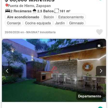
Puerta de Hierro, Zapopan
2 Recámaras
2.5 Baños
161 m²
Aire acondicionado
Balcón
Estacionamiento
Conserje
Cocina equipada
Jardín
Gimnasio
Elevador
Alberca
Terraza
Completamente amueblado
26/06/2026 en - MAGNA7 Inmobiliaria
Departamento