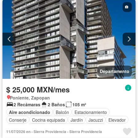
Departamento
$ 25,000 MXN/mes
Poniente, Zapopan
2 Recámaras
2 Baños
105 m²
Aire acondicionado
Balcón
Estacionamiento
Conserje
Cocina equipada
Jardín
Jacuzzi
Elevador
Alberca
Terraza
Completamente amueblado
11/07/2026 en - Sierra Providencia - Sierra Providencia