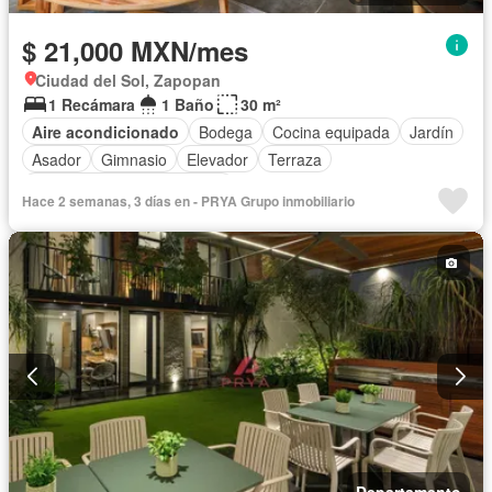
$ 21,000 MXN/mes
Ciudad del Sol, Zapopan
1 Recámara
1 Baño
30 m²
Aire acondicionado
Bodega
Cocina equipada
Jardín
Asador
Gimnasio
Elevador
Terraza
Completamente amueblado
Hace 2 semanas, 3 días en - PRYA Grupo inmobiliario
Departamento