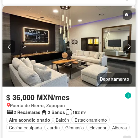
Estacionamiento
Recámara con closet
Sala polivalente
Seguridad
Terraza
Departamento
$ 36,000 MXN/mes
Puerta de Hierro, Zapopan
2 Recámaras
2 Baños
162 m²
Aire acondicionado
Balcón
Estacionamiento
Cocina equipada
Jardín
Gimnasio
Elevador
Alberca
Terraza