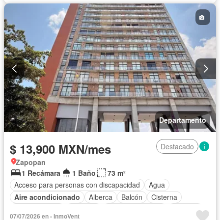
Departamento
$ 13,900 MXN/mes
Destacado
Zapopan
1 Recámara
1 Baño
73 m²
Acceso para personas con discapacidad
Agua
Aire acondicionado
Alberca
Balcón
Cisterna
Cocina integral
Conserje
Cuarto de servicio
Elevador
07/07/2026 en - InmoVent