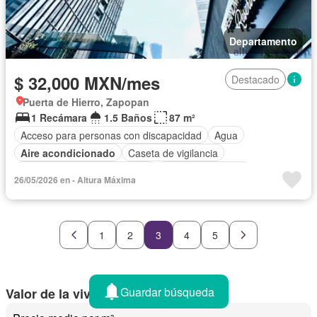
Departamento
$ 32,000 MXN/mes
Destacado
Puerta de Hierro, Zapopan
1 Recámara
1.5 Baños
87 m²
Acceso para personas con discapacidad
Agua
Aire acondicionado
Caseta de vigilancia
Circuito cerrado de televisión
Cuarto de servicio
26/05/2026 en - Altura Máxima
Elevador
Estacionamiento
Despacho
Sala polivalente
Seguridad
Vista panorámica
Sin amueblar
1
2
3
4
5
Guardar búsqueda
Valor de la vivienda en Zapopan