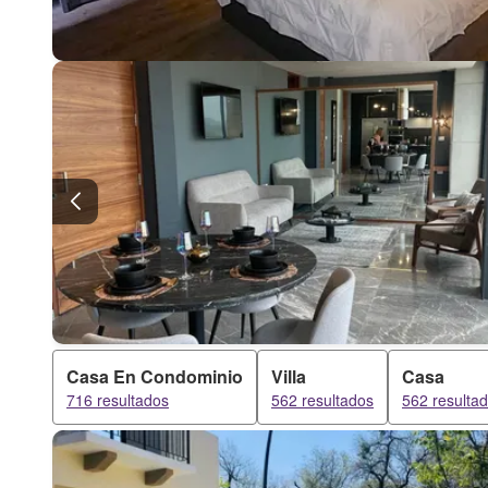
Casa En Condominio
Villa
Casa
716 resultados
562 resultados
562 resulta