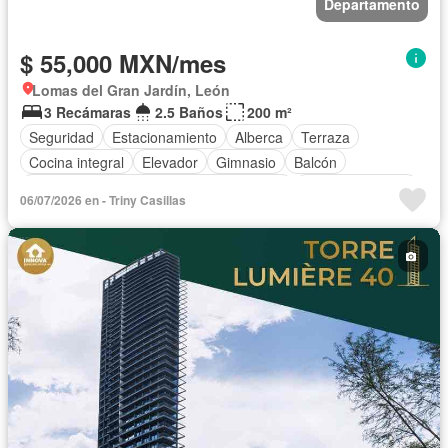
Departamento
$ 55,000 MXN/mes
Lomas del Gran Jardín, León
3 Recámaras
2.5 Baños
200 m²
Seguridad
Estacionamiento
Alberca
Terraza
Cocina integral
Elevador
Gimnasio
Balcón
Acceso para personas con discapacidad
Cocina equipada
06/07/2026 en - Triny Casillas
Sala polivalente
Internet
Aire acondicionado
Jacuzzi
Cuarto de Limpieza
Vista panorámica
Caseta de vigilancia
Permite niños
Completamente amueblado