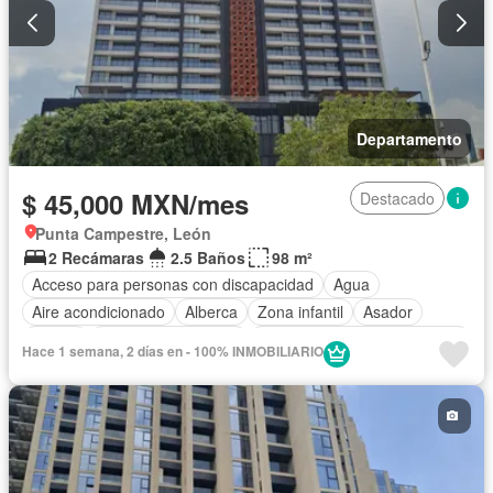
Departamento
$ 45,000 MXN/mes
Destacado
Punta Campestre, León
2 Recámaras
2.5 Baños
98 m²
Acceso para personas con discapacidad
Agua
Aire acondicionado
Alberca
Zona infantil
Asador
Balcón
Caseta de vigilancia
Circuito cerrado de televisión
Hace 1 semana, 2 días en - 100% INMOBILIARIO
Cisterna
Cocina equipada
Cocina integral
Conserje
Cuarto de Limpieza
Electricidad
Elevador
Estacionamiento
Gas natural
Gimnasio
Internet
Jacuzzi
Despacho
Recámara con closet
Sala polivalente
Seguridad
Televisión por cable