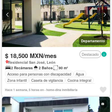
Departamento
$ 18,500 MXN/mes
Destacado
Residencial San José, León
2 Recámaras
2 Baños
90 m²
Acceso para personas con discapacidad
Agua
Zona infantil
Caseta de vigilancia
Cocina integral
Electricidad
Elevador
Estacionamiento
Gimnasio
Hace 1 semana, 5 horas en - home-dina inmibiliaria
Completamente amueblado