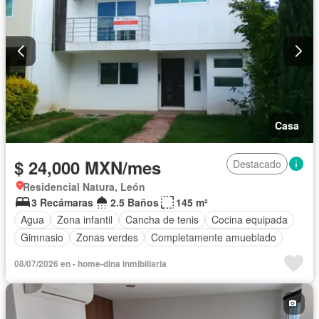
Casa
$ 24,000 MXN/mes
Destacado
Residencial Natura, León
3 Recámaras
2.5 Baños
145 m²
Agua
Zona infantil
Cancha de tenis
Cocina equipada
Gimnasio
Zonas verdes
Completamente amueblado
08/07/2026 en - home-dina inmibiliaria