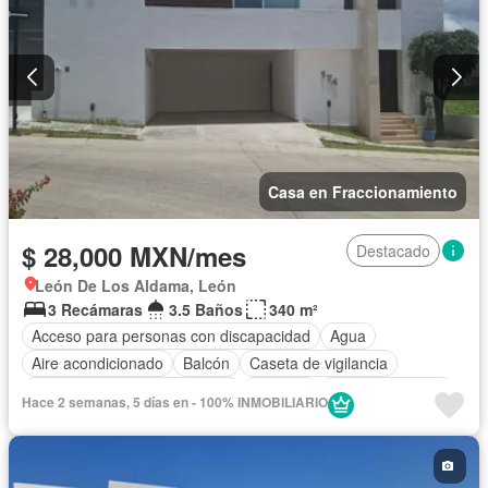
Seguridad
Televisión por cable
Terraza
Vista panorámica
Wifi
Zonas verdes
Permite mascotas
Permite niños
Solo familias
Sin amueblar
Casa en Fraccionamiento
$ 28,000 MXN/mes
Destacado
León De Los Aldama, León
3 Recámaras
3.5 Baños
340 m²
Acceso para personas con discapacidad
Agua
Aire acondicionado
Balcón
Caseta de vigilancia
Circuito cerrado de televisión
Cisterna
Cocina equipada
Hace 2 semanas, 5 días en - 100% INMOBILIARIO
Cocina integral
Cuarto de Limpieza
Cuarto de servicio
Electricidad
Estacionamiento
Gas natural
Internet
Jardín
Recámara con closet
Seguridad