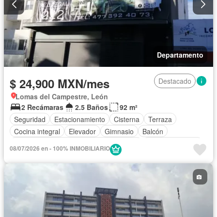
Departamento
$ 24,900 MXN/mes
Destacado
Lomas del Campestre, León
2 Recámaras
2.5 Baños
92 m²
Seguridad
Estacionamiento
Cisterna
Terraza
Cocina integral
Elevador
Gimnasio
Balcón
Acceso para personas con discapacidad
Cocina equipada
08/07/2026 en - 100% INMOBILIARIO
Sala polivalente
Internet
Circuito cerrado de televisión
Electricidad
Azotea
Agua
Televisión por cable
Gas natural
Asador
Vista panorámica
Recámara con closet
Caseta de vigilancia
Permite mascotas
Permite niños
Solo familias
Completamente amueblado