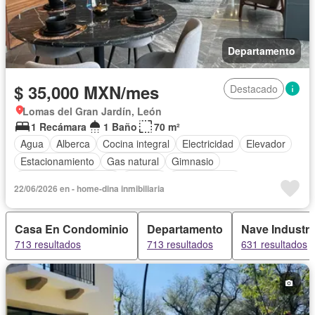
Departamento
$ 35,000 MXN/mes
Destacado
Lomas del Gran Jardín, León
1 Recámara
1 Baño
70 m²
Agua
Alberca
Cocina integral
Electricidad
Elevador
Estacionamiento
Gas natural
Gimnasio
Recámara con closet
Terraza
Zonas verdes
22/06/2026 en - home-dina inmibiliaria
Completamente amueblado
Casa En Condominio
Departamento
Nave Industri
713 resultados
713 resultados
631 resultados