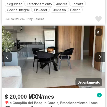
Seguridad
Estacionamiento
Alberca
Terraza
Cocina integral
Elevador
Gimnasio
Balcón
Acceso para personas con discapacidad
Cocina equipada
06/07/2026 en - Triny Casillas
Zona infantil
Sala polivalente
Internet
Aire acondicionado
Jacuzzi
Cuarto de Limpieza
Asador
Despacho
Recámara con closet
Caseta de vigilancia
Permite mascotas
Permite niños
Completamente amueblado
Departamento
$ 20,000 MXN/mes
La Campiña del Bosque Coto 7, Fraccionamiento Loma Griega