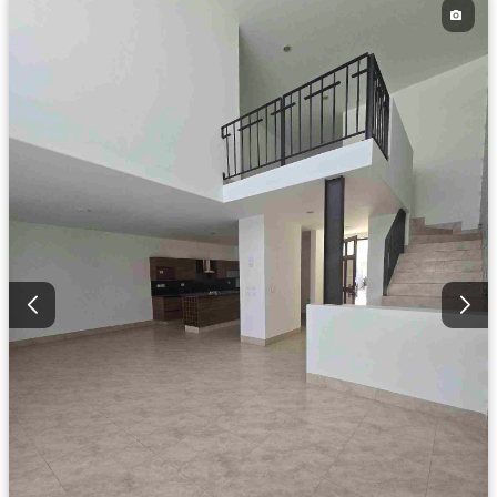
Zonas verdes
Recámara con closet
Caseta de vigilancia
Permite mascotas
Permite niños