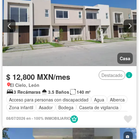
Televisión por cable
Terraza
Vista panorámica
Wifi
Zonas verdes
Permite mascotas
Permite niños
Solo familias
Sin amueblar
Casa
$ 12,800 MXN/mes
Destacado
El Cielo, León
3 Recámaras
3.5 Baños
140 m²
Acceso para personas con discapacidad
Agua
Alberca
Zona infantil
Asador
Bodega
Caseta de vigilancia
Circuito cerrado de televisión
Cisterna
Cocina equipada
08/07/2026 en - 100% INMOBILIARIO
Cocina integral
Electricidad
Estacionamiento
Gas natural
Gimnasio
Internet
Jardín
Recámara con closet
Sala polivalente
Seguridad