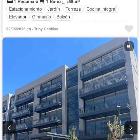
1 Recámara
1 Baño
58 m²
Estacionamiento
Jardín
Terraza
Cocina integral
Elevador
Gimnasio
Balcón
Acceso para personas con discapacidad
Sala polivalente
22/06/2026 en - Triny Casillas
Recámara con closet
Caseta de vigilancia
Sauna
Despacho
Conserje
Permite niños
Solo familias
Completamente amueblado