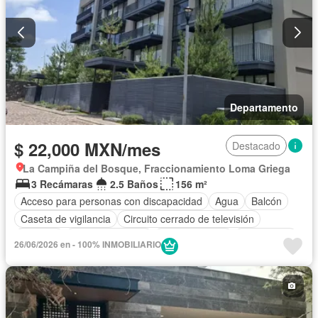
Seguridad
Televisión por cable
Terraza
Vista panorámica
Wifi
Zonas verdes
Permite mascotas
Permite niños
Solo familias
Completamente amueblado
Departamento
$ 22,000 MXN/mes
Destacado
La Campiña del Bosque, Fraccionamiento Loma Griega
3 Recámaras
2.5 Baños
156 m²
Acceso para personas con discapacidad
Agua
Balcón
Caseta de vigilancia
Circuito cerrado de televisión
Cisterna
Cocina equipada
Cocina integral
Electricidad
26/06/2026 en - 100% INMOBILIARIO
Elevador
Estacionamiento
Gas natural
Internet
Recámara con closet
Seguridad
Televisión por cable
Terraza
Vista panorámica
Wifi
Zonas verdes
Permite mascotas
Permite niños
Solo familias