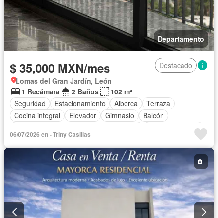
Departamento
$ 35,000 MXN/mes
Destacado
Lomas del Gran Jardín, León
1 Recámara
2 Baños
102 m²
Seguridad
Estacionamiento
Alberca
Terraza
Cocina integral
Elevador
Gimnasio
Balcón
Acceso para personas con discapacidad
Cocina equipada
06/07/2026 en - Triny Casillas
Zona infantil
Sala polivalente
Internet
Aire acondicionado
Jacuzzi
Cuarto de Limpieza
Bodega
Vista panorámica
Recámara con closet
Caseta de vigilancia
Permite niños
Permite mascotas
Completamente amueblado