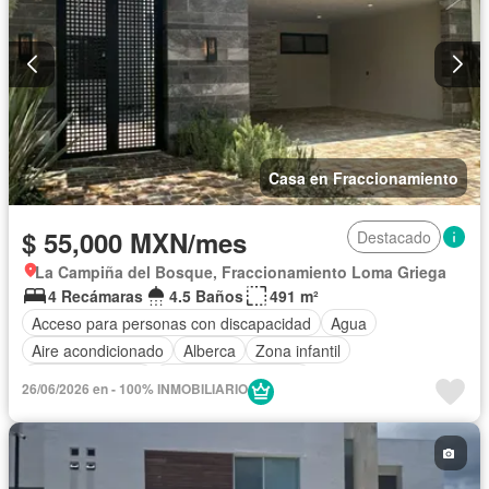
Sin amueblar
Casa en Fraccionamiento
$ 55,000 MXN/mes
Destacado
La Campiña del Bosque, Fraccionamiento Loma Griega
4 Recámaras
4.5 Baños
491 m²
Acceso para personas con discapacidad
Agua
Aire acondicionado
Alberca
Zona infantil
Cancha de tenis
Caseta de vigilancia
26/06/2026 en - 100% INMOBILIARIO
Circuito cerrado de televisión
Cisterna
Cocina equipada
Cocina integral
Cuarto de Limpieza
Cuarto de servicio
Electricidad
Estacionamiento
Gas natural
Internet
Jardín
Recámara con closet
Sala polivalente