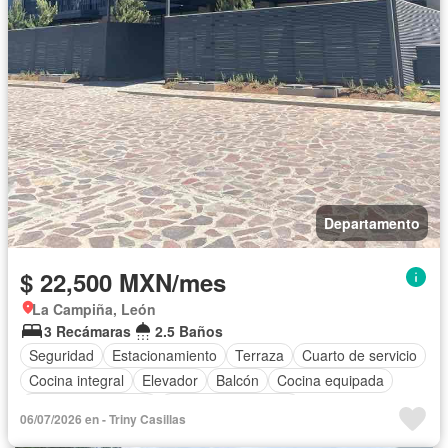
Departamento
$ 22,500 MXN/mes
La Campiña, León
3 Recámaras
2.5 Baños
Seguridad
Estacionamiento
Terraza
Cuarto de servicio
Cocina integral
Elevador
Balcón
Cocina equipada
Aire acondicionado
Cuarto de Limpieza
06/07/2026 en - Triny Casillas
Caseta de vigilancia
Conserje
Permite niños