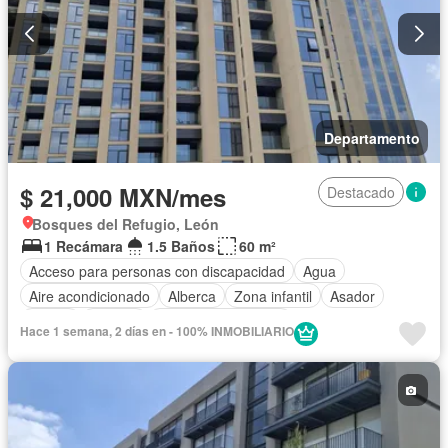
Terraza
Vista panorámica
Wifi
Zonas verdes
Permite mascotas
Permite niños
Solo familias
Sin amueblar
Departamento
$ 21,000 MXN/mes
Destacado
Bosques del Refugio, León
1 Recámara
1.5 Baños
60 m²
Acceso para personas con discapacidad
Agua
Aire acondicionado
Alberca
Zona infantil
Asador
Balcón
Bodega
Caseta de vigilancia
Hace 1 semana, 2 días en - 100% INMOBILIARIO
Circuito cerrado de televisión
Cisterna
Cocina equipada
Cocina integral
Conserje
Cuarto de Limpieza
Electricidad
Elevador
Estacionamiento
Gas natural
Gimnasio
Internet
Jacuzzi
Jardín
Despacho
Recámara con closet
Azotea
Sala polivalente
Sauna