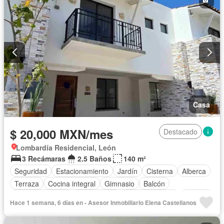
Casa
$ 20,000 MXN/mes
Destacado
Lombardía Residencial, León
3 Recámaras
2.5 Baños
140 m²
Seguridad
Estacionamiento
Jardín
Cisterna
Alberca
Terraza
Cocina integral
Gimnasio
Balcón
Cocina equipada
Zona infantil
Sala polivalente
Internet
Hace 1 semana, 6 días en - Asesor Inmobiliario Elena Castellanos
Bodega
Circuito cerrado de televisión
Electricidad
Cancha de tenis
Televisión por cable
Asador