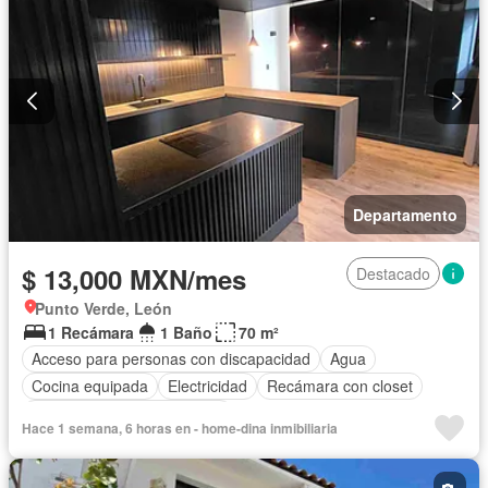
Departamento
$ 13,000 MXN/mes
Destacado
Punto Verde, León
1 Recámara
1 Baño
70 m²
Acceso para personas con discapacidad
Agua
Cocina equipada
Electricidad
Recámara con closet
Completamente amueblado
Hace 1 semana, 6 horas en - home-dina inmibiliaria