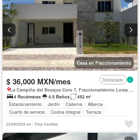
Televisión por cable
Terraza
Vista panorámica
Wifi
Zonas verdes
Permite mascotas
Permite niños
Solo familias
Sin amueblar
Casa en Fraccionamiento
$ 36,000 MXN/mes
Destacado
La Campiña del Bosque Coto 7, Fraccionamiento Loma Griega
4 Recámaras
4.5 Baños
452 m²
Estacionamiento
Jardín
Cisterna
Alberca
Cuarto de servicio
Cocina integral
Terraza
Recámara con closet
Caseta de vigilancia
Permite niños
22/06/2026 en - Triny Casillas
Permite mascotas
Sin amueblar