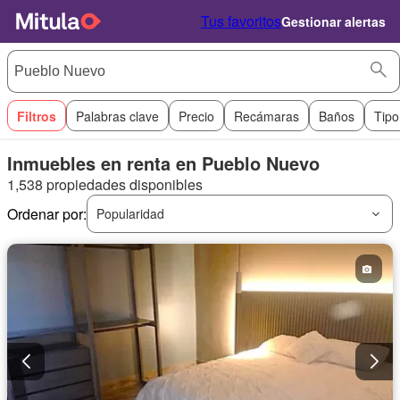
Tus favoritos
Gestionar alertas
Filtros
Palabras clave
Precio
Recámaras
Baños
Tipo
Inmuebles en renta en Pueblo Nuevo
1,538 propiedades disponibles
Ordenar por:
Popularidad