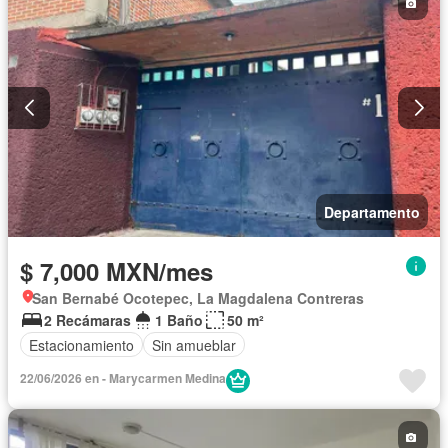
Conserje
Permite mascotas
Permite niños
Solo familias
Sin amueblar
Departamento
$ 7,000 MXN/mes
San Bernabé Ocotepec, La Magdalena Contreras
2 Recámaras
1 Baño
50 m²
Estacionamiento
Sin amueblar
22/06/2026 en - Marycarmen Medina