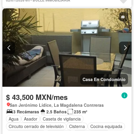
02/07/2026 en - BULLE INMOBILIARIA
Gas natural
Jardín
Seguridad
Sin amueblar
Casa En Condominio
$ 43,500 MXN/mes
San Jerónimo Lídice, La Magdalena Contreras
3 Recámaras
2.5 Baños
235 m²
Agua
Asador
Caseta de vigilancia
Circuito cerrado de televisión
Cisterna
Cocina equipada
Cuarto de servicio
Electricidad
Estacionamiento