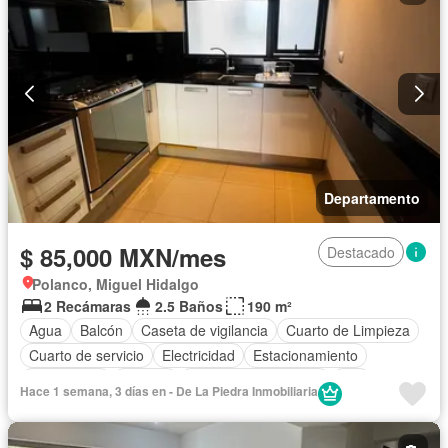
Departamento
$ 85,000 MXN/mes
Destacado
Polanco, Miguel Hidalgo
2 Recámaras
2.5 Baños
190 m²
Agua
Balcón
Caseta de vigilancia
Cuarto de Limpieza
Cuarto de servicio
Electricidad
Estacionamiento
Gas natural
Internet
Recámara con closet
Wifi
Hace 1 semana, 3 días en - De La Piedra Inmobiliaria