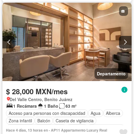
Departamento
$ 28,000 MXN/mes
Del Valle Centro, Benito Juárez
1 Recámara
1 Baño
63 m²
Acceso para personas con discapacidad
Agua
Alberca
Zona infantil
Balcón
Caseta de vigilancia
Circuito cerrado de televisión
Cisterna
Cocina equipada
Hace 4 días, 13 horas en - AP11 Appartamento Luxury Real