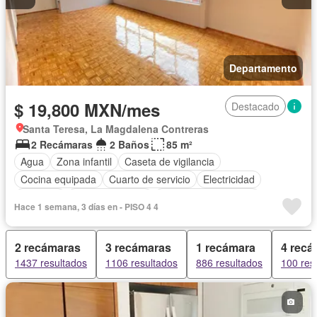
Departamento
$ 19,800 MXN/mes
Destacado
Santa Teresa, La Magdalena Contreras
2 Recámaras
2 Baños
85 m²
Agua
Zona infantil
Caseta de vigilancia
Cocina equipada
Cuarto de servicio
Electricidad
Elevador
Estacionamiento
Recámara con closet
Hace 1 semana, 3 días en - PISO 4 4
Seguridad
Zonas verdes
Sin amueblar
2 recámaras
3 recámaras
1 recámara
4 recá
1437 resultados
1106 resultados
886 resultados
100 res