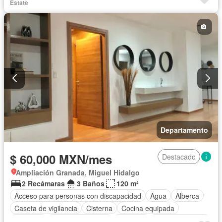
Cocina integral
Cuarto de Limpieza
Electricidad
Estate
Elevador
Estacionamiento
Gas natural
Gimnasio
Internet
Jacuzzi
Jardín
Despacho
Recámara con closet
Sala polivalente
Sauna
Seguridad
Sin amueblar
Departamento
$ 60,000 MXN/mes
Destacado
Ampliación Granada, Miguel Hidalgo
2 Recámaras
3 Baños
120 m²
Acceso para personas con discapacidad
Agua
Alberca
Caseta de vigilancia
Cisterna
Cocina equipada
Conserje
Cuarto de servicio
Elevador
Estacionamiento