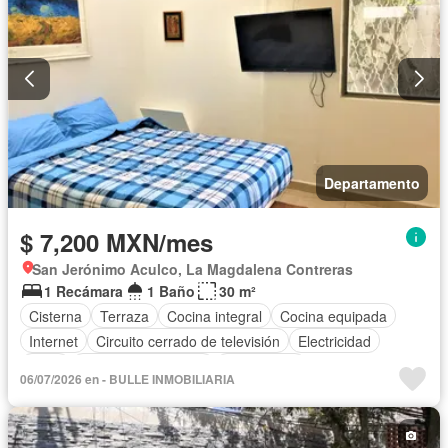
Departamento
$ 7,200 MXN/mes
San Jerónimo Aculco, La Magdalena Contreras
1 Recámara
1 Baño
30 m²
Cisterna
Terraza
Cocina integral
Cocina equipada
Internet
Circuito cerrado de televisión
Electricidad
Agua
Televisión por cable
Gas natural
06/07/2026 en - BULLE INMOBILIARIA
Completamente amueblado