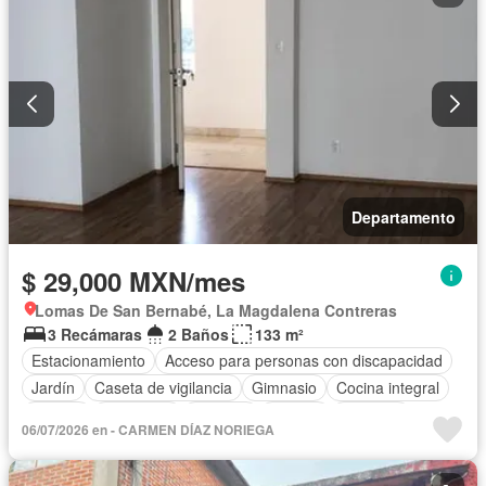
Departamento
$ 29,000 MXN/mes
Lomas De San Bernabé, La Magdalena Contreras
3 Recámaras
2 Baños
133 m²
Estacionamiento
Acceso para personas con discapacidad
Jardín
Caseta de vigilancia
Gimnasio
Cocina integral
Jacuzzi
Seguridad
Cisterna
Alberca
Elevador
06/07/2026 en - CARMEN DÍAZ NORIEGA
Zona infantil
Cocina equipada
Sala polivalente
Internet
Electricidad
Agua
Gas natural
Despacho
Sauna