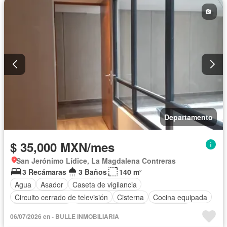
Departamento
$ 35,000 MXN/mes
San Jerónimo Lídice, La Magdalena Contreras
3 Recámaras
3 Baños
140 m²
Agua
Asador
Caseta de vigilancia
Circuito cerrado de televisión
Cisterna
Cocina equipada
Estacionamiento
Recámara con closet
Seguridad
06/07/2026 en - BULLE INMOBILIARIA
Terraza
Sin amueblar