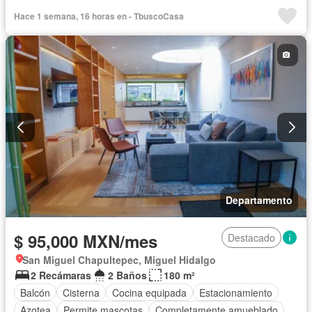
Cisterna
Cuarto de servicio
Elevador
Estacionamiento
Hace 1 semana, 16 horas en - TbuscoCasa
Internet
Permite mascotas
Completamente amueblado
Departamento
$ 95,000 MXN/mes
Destacado
San Miguel Chapultepec, Miguel Hidalgo
2 Recámaras
2 Baños
180 m²
Balcón
Cisterna
Cocina equipada
Estacionamiento
Azotea
Permite mascotas
Completamente amueblado