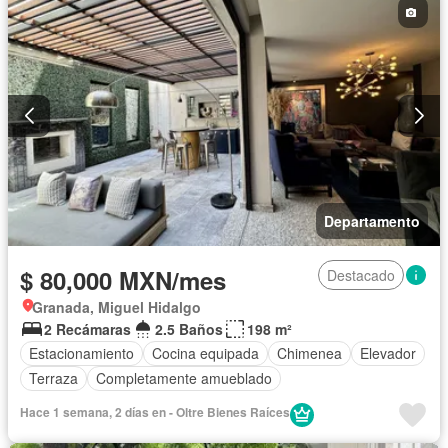
Departamento
$ 80,000 MXN/mes
Destacado
Granada, Miguel Hidalgo
2 Recámaras
2.5 Baños
198 m²
Estacionamiento
Cocina equipada
Chimenea
Elevador
Terraza
Completamente amueblado
Hace 1 semana, 2 días en - Oltre Bienes Raíces