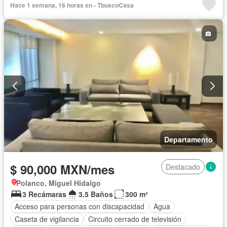
Hace 1 semana, 16 horas en - TbuscoCasa
Gimnasio
Internet
Jardín
Recámara con closet
Sala polivalente
Seguridad
Permite mascotas
Completamente amueblado
Departamento
$ 90,000 MXN/mes
Destacado
Polanco, Miguel Hidalgo
3 Recámaras
3.5 Baños
300 m²
Acceso para personas con discapacidad
Agua
Caseta de vigilancia
Circuito cerrado de televisión