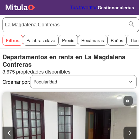
Tus favoritos
Gestionar alertas
Filtros
Palabras clave
Precio
Recámaras
Baños
Tipo
Departamentos en renta en La Magdalena
Contreras
3,675 propiedades disponibles
Ordenar por:
Popularidad