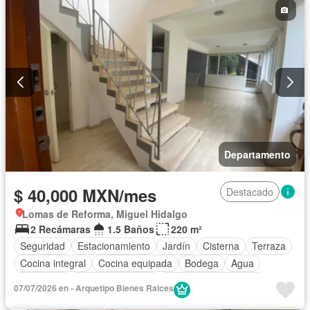
Departamento
$ 40,000 MXN/mes
Destacado
Lomas de Reforma, Miguel Hidalgo
2 Recámaras
1.5 Baños
220 m²
Seguridad
Estacionamiento
Jardín
Cisterna
Terraza
Cocina integral
Cocina equipada
Bodega
Agua
Despacho
Vista panorámica
Recámara con closet
07/07/2026 en - Arquetipo Bienes Raices
Caseta de vigilancia
Conserje
Permite mascotas