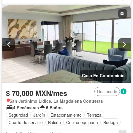
Casa En Condominio
$ 70,000 MXN/mes
Destacado
San Jerónimo Lídice, La Magdalena Contreras
4 Recámaras
5 Baños
Seguridad
Jardín
Estacionamiento
Terraza
Cuarto de servicio
Balcón
Cocina equipada
Bodega
Asador
Caseta de vigilancia
Conserje