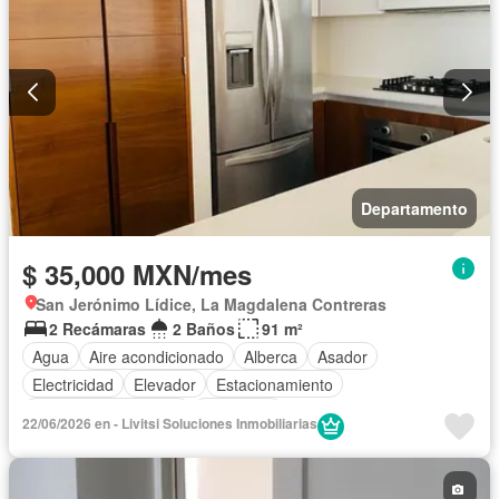
Departamento
$ 35,000 MXN/mes
San Jerónimo Lídice, La Magdalena Contreras
2 Recámaras
2 Baños
91 m²
Agua
Aire acondicionado
Alberca
Asador
Electricidad
Elevador
Estacionamiento
Recámara con closet
Seguridad
22/06/2026 en - Livitsi Soluciones Inmobiliarias
Parcialmente amueblado