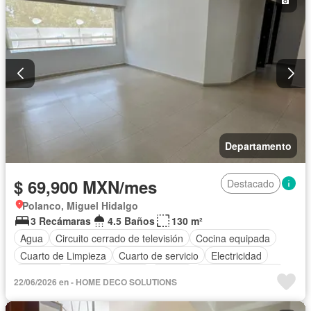
Departamento
$ 69,900 MXN/mes
Destacado
Polanco, Miguel Hidalgo
3 Recámaras
4.5 Baños
130 m²
Agua
Circuito cerrado de televisión
Cocina equipada
Cuarto de Limpieza
Cuarto de servicio
Electricidad
Elevador
Estacionamiento
Azotea
Permite mascotas
22/06/2026 en - HOME DECO SOLUTIONS
Permite niños
Sin amueblar