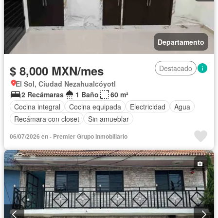
Departamento
$ 8,000 MXN/mes
Destacado
El Sol, Ciudad Nezahualcóyotl
2 Recámaras
1 Baño
60 m²
Cocina integral
Cocina equipada
Electricidad
Agua
Recámara con closet
Sin amueblar
06/07/2026 en - Premier Grupo Inmobiliario