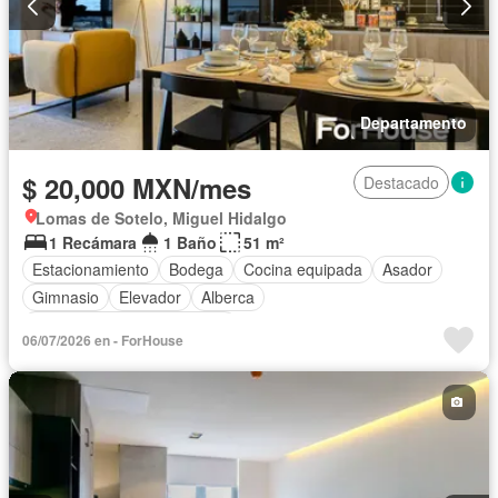
Departamento
$ 20,000 MXN/mes
Destacado
Lomas de Sotelo, Miguel Hidalgo
1 Recámara
1 Baño
51 m²
Estacionamiento
Bodega
Cocina equipada
Asador
Gimnasio
Elevador
Alberca
Completamente amueblado
06/07/2026 en - ForHouse