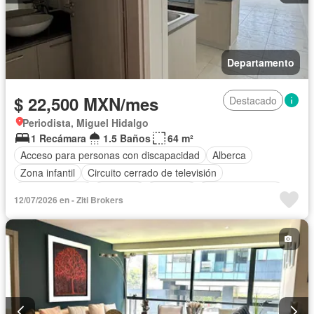
Departamento
$ 22,500 MXN/mes
Destacado
Periodista, Miguel Hidalgo
1 Recámara
1.5 Baños
64 m²
Acceso para personas con discapacidad
Alberca
Zona infantil
Circuito cerrado de televisión
Cocina integral
Conserje
Elevador
Estacionamiento
12/07/2026 en - Ziti Brokers
Gas natural
Gimnasio
Sala polivalente
Seguridad
Vista panorámica
Sin amueblar