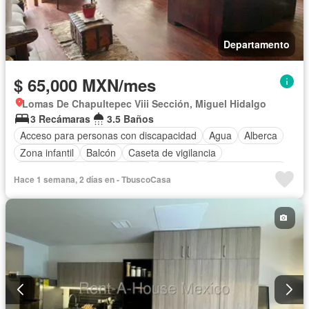
Departamento
$ 65,000 MXN/mes
Lomas De Chapultepec Viii Sección, Miguel Hidalgo
3 Recámaras
3.5 Baños
Acceso para personas con discapacidad
Agua
Alberca
Zona infantil
Balcón
Caseta de vigilancia
Circuito cerrado de televisión
Cisterna
Cocina equipada
Hace 1 semana, 2 días en - TbuscoCasa
Cuarto de servicio
Electricidad
Elevador
Estacionamiento
Gimnasio
Internet
Recámara con closet
Sala polivalente
Seguridad
Permite mascotas
Completamente amueblado