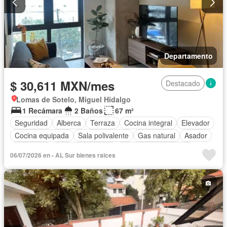
Departamento
$ 30,611 MXN/mes
Destacado
Lomas de Sotelo, Miguel Hidalgo
1 Recámara
2 Baños
67 m²
Seguridad
Alberca
Terraza
Cocina integral
Elevador
Cocina equipada
Sala polivalente
Gas natural
Asador
Despacho
Vista panorámica
Recámara con closet
06/07/2026 en - AL Sur bienes raices
Caseta de vigilancia
Permite mascotas
Permite niños