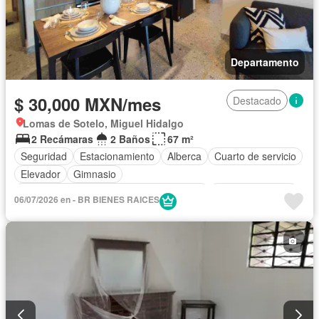
Departamento
$ 30,000 MXN/mes
Destacado
Lomas de Sotelo, Miguel Hidalgo
2 Recámaras
2 Baños
67 m²
Seguridad
Estacionamiento
Alberca
Cuarto de servicio
Elevador
Gimnasio
Acceso para personas con discapacidad
Cocina equipada
06/07/2026 en - BR BIENES RAICES
Sala polivalente
Bodega
Gas natural
Asador
Despacho
Recámara con closet
Permite mascotas
Sin amueblar