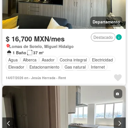
Departamento
$ 16,700 MXN/mes
Destacado
Lomas de Sotelo, Miguel Hidalgo
1 Baño
37 m²
Agua
Alberca
Asador
Cocina integral
Electricidad
Elevador
Estacionamiento
Gas natural
Internet
Jardín
Despacho
Azotea
Wifi
Permite mascotas
14/07/2026 en - Jesús Herrada - Rent
Sin amueblar