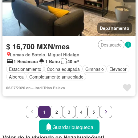
Departamento
$ 16,700 MXN/mes
Destacado
Lomas de Sotelo, Miguel Hidalgo
1 Recámara
1 Baño
40 m²
Estacionamiento
Cocina equipada
Gimnasio
Elevador
Alberca
Completamente amueblado
06/07/2026 en - Jordi Trias Eslava
1
2
3
4
5
Guardar búsqueda
Valor de la vivienda en Nezahualcóyotl