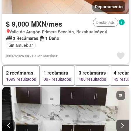
Departamento
$ 9,000 MXN/mes
Destacado
Valle de Aragón Primera Sección, Nezahualcóyotl
3 Recámaras
1 Baño
Sin amueblar
09/07/2026 en - Hellen Martínez
2 recámaras
1 recámara
3 recámaras
4 recá
1099 resultados
697 resultados
486 resultados
43 resul