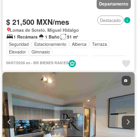
Departamento
$ 21,500 MXN/mes
Destacado
Lomas de Sotelo, Miguel Hidalgo
1 Recámara
1 Baño
51 m²
Seguridad
Estacionamiento
Alberca
Terraza
Elevador
Gimnasio
Acceso para personas con discapacidad
Cocina equipada
06/07/2026 en - BR BIENES RAICES
Sala polivalente
Bodega
Circuito cerrado de televisión
Gas natural
Asador
Despacho
Vista panorámica
Recámara con closet
Permite mascotas
Sin amueblar