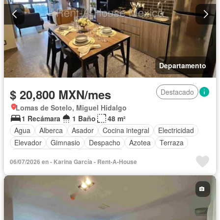
Departamento
$ 20,800 MXN/mes
Destacado
Lomas de Sotelo, Miguel Hidalgo
1 Recámara
1 Baño
48 m²
Agua
Alberca
Asador
Cocina integral
Electricidad
Elevador
Gimnasio
Despacho
Azotea
Terraza
Permite mascotas
Sin amueblar
06/07/2026 en - Karina García - Rent-A-House