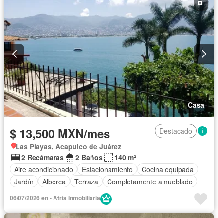
Casa
$ 13,500 MXN/mes
Destacado
Las Playas, Acapulco de Juárez
2 Recámaras
2 Baños
140 m²
Aire acondicionado
Estacionamiento
Cocina equipada
Jardín
Alberca
Terraza
Completamente amueblado
06/07/2026 en - Atria Inmobiliaria