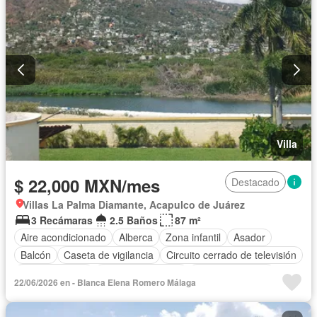
Asador
Vista panorámica
Recámara con closet
Caseta de vigilancia
Conserje
Completamente amueblado
Villa
$ 22,000 MXN/mes
Destacado
Villas La Palma Diamante, Acapulco de Juárez
3 Recámaras
2.5 Baños
87 m²
Aire acondicionado
Alberca
Zona infantil
Asador
Balcón
Caseta de vigilancia
Circuito cerrado de televisión
Cocina integral
Cuarto de servicio
Estacionamiento
22/06/2026 en - Blanca Elena Romero Málaga
Jardín
Azotea
Seguridad
Terraza
Vista panorámica
Sin amueblar