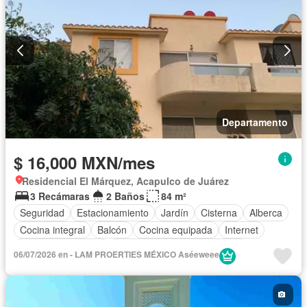
Departamento
$ 16,000 MXN/mes
Residencial El Márquez, Acapulco de Juárez
3 Recámaras
2 Baños
84 m²
Seguridad
Estacionamiento
Jardín
Cisterna
Alberca
Cocina integral
Balcón
Cocina equipada
Internet
Aire acondicionado
Circuito cerrado de televisión
06/07/2026 en - LAM PROERTIES MÉXICO Aséeweee
Electricidad
Agua
Cuarto de Limpieza
Vista panorámica
Recámara con closet
Wifi
Caseta de vigilancia
Permite mascotas
Permite niños