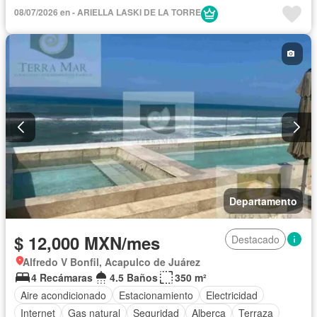
Cocina integral
Alberca
Terraza
Elevador
Balcón
08/07/2026 en - ARIELLA LASKI DE LA TORRE
Acceso para personas con discapacidad
Cocina equipada
Zona infantil
Sala polivalente
Agua
Cancha de tenis
Recámara con closet
Caseta de vigilancia
Wifi
Permite niños
Completamente amueblado
Departamento
$ 12,000 MXN/mes
Destacado
Alfredo V Bonfil, Acapulco de Juárez
4 Recámaras
4.5 Baños
350 m²
Aire acondicionado
Estacionamiento
Electricidad
Internet
Gas natural
Seguridad
Alberca
Terraza