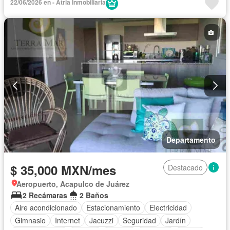
22/06/2026 en - Atria Inmobiliaria
Departamento
$ 35,000 MXN/mes
Destacado
Aeropuerto, Acapulco de Juárez
2 Recámaras
2 Baños
Aire acondicionado
Estacionamiento
Electricidad
Gimnasio
Internet
Jacuzzi
Seguridad
Jardín