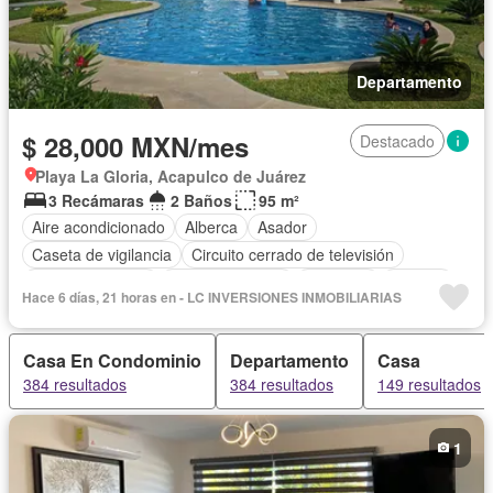
Departamento
$ 28,000 MXN/mes
Destacado
Playa La Gloria, Acapulco de Juárez
3 Recámaras
2 Baños
95 m²
Aire acondicionado
Alberca
Asador
Caseta de vigilancia
Circuito cerrado de televisión
Cocina equipada
Estacionamiento
Gimnasio
Internet
Hace 6 días, 21 horas en - LC INVERSIONES INMOBILIARIAS
Jardín
Sala polivalente
Seguridad
Permite niños
Solo familias
Completamente amueblado
Casa En Condominio
Departamento
Casa
384 resultados
384 resultados
149 resultados
1