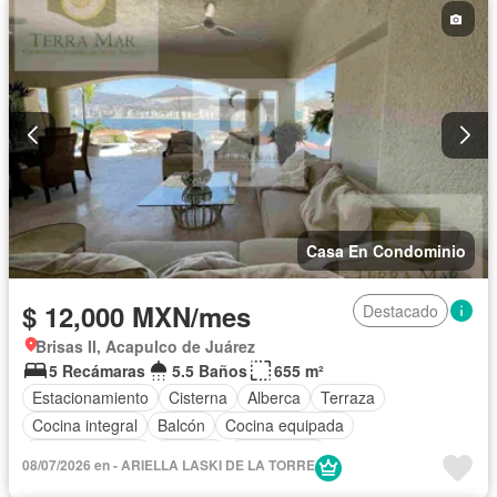
Casa En Condominio
$ 12,000 MXN/mes
Destacado
Brisas II, Acapulco de Juárez
5 Recámaras
5.5 Baños
655 m²
Estacionamiento
Cisterna
Alberca
Terraza
Cocina integral
Balcón
Cocina equipada
Sala polivalente
Internet
Electricidad
08/07/2026 en - ARIELLA LASKI DE LA TORRE
Aire acondicionado
Televisión por cable