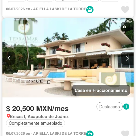
Cuarto de servicio
Acceso para personas con discapacidad
06/07/2026 en - ARIELLA LASKI DE LA TORRE
Balcón
Gimnasio
Elevador
Cocina integral
Cisterna
Jardín
Cocina equipada
Zona infantil
Sala polivalente
Jacuzzi
Agua
Televisión por cable
Cancha de tenis
Vista panorámica
Recámara con closet
Caseta de vigilancia
Wifi
Sauna
Permite niños
Completamente amueblado
Casa en Fraccionamiento
$ 20,500 MXN/mes
Destacado
Brisas I, Acapulco de Juárez
Completamente amueblado
06/07/2026 en - ARIELLA LASKI DE LA TORRE