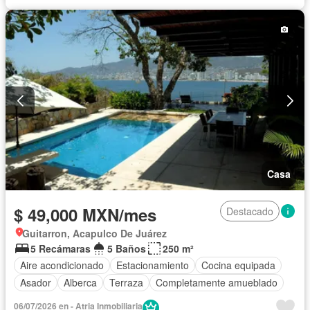
Caseta de vigilancia
Vista panorámica
Wifi
Permite mascotas
Permite niños
Completamente amueblado
Casa
$ 49,000 MXN/mes
Destacado
Guitarron, Acapulco De Juárez
5 Recámaras
5 Baños
250 m²
Aire acondicionado
Estacionamiento
Cocina equipada
Asador
Alberca
Terraza
Completamente amueblado
06/07/2026 en - Atria Inmobiliaria