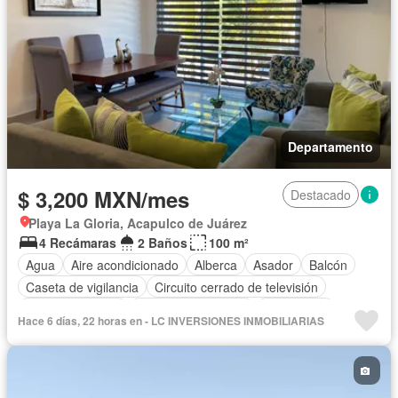
Departamento
$ 3,200 MXN/mes
Destacado
Playa La Gloria, Acapulco de Juárez
4 Recámaras
2 Baños
100 m²
Agua
Aire acondicionado
Alberca
Asador
Balcón
Caseta de vigilancia
Circuito cerrado de televisión
Cocina equipada
Cuarto de Limpieza
Electricidad
Hace 6 días, 22 horas en - LC INVERSIONES INMOBILIARIAS
Estacionamiento
Gas natural
Internet
Jardín
Recámara con closet
Seguridad
Terraza
Permite niños
Solo familias
Completamente amueblado