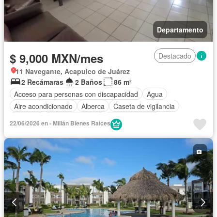
Departamento
$ 9,000 MXN/mes
Destacado
11 Navegante, Acapulco de Juárez
2 Recámaras
2 Baños
86 m²
Acceso para personas con discapacidad
Agua
Aire acondicionado
Alberca
Caseta de vigilancia
Cisterna
Cocina equipada
Cocina integral
22/06/2026 en - Millán Bienes Raíces
Cuarto de Limpieza
Electricidad
Estacionamiento
Jardín
Recámara con closet
Seguridad
Zonas verdes
Permite mascotas
Permite niños
Completamente amueblado