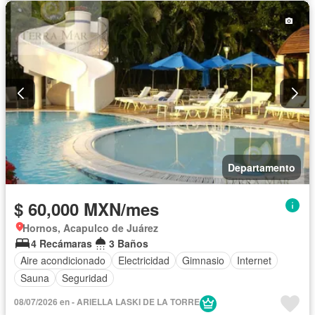
Departamento
$ 60,000 MXN/mes
Hornos, Acapulco de Juárez
4 Recámaras
3 Baños
Aire acondicionado
Electricidad
Gimnasio
Internet
Sauna
Seguridad
08/07/2026 en - ARIELLA LASKI DE LA TORRE