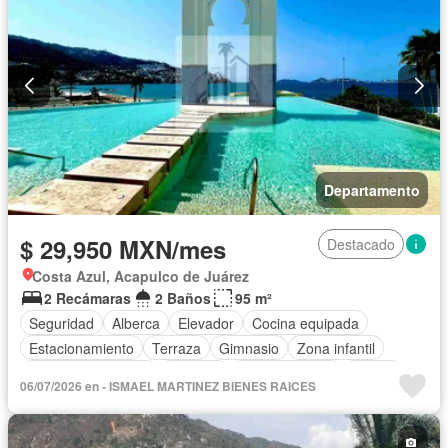
Completamente amueblado
Departamento
$ 29,950 MXN/mes
Destacado
Costa Azul, Acapulco de Juárez
2 Recámaras
2 Baños
95 m²
Seguridad
Alberca
Elevador
Cocina equipada
Estacionamiento
Terraza
Gimnasio
Zona infantil
Aire acondicionado
Cisterna
Cocina integral
Balcón
06/07/2026 en - ISMAEL MARTINEZ BIENES RAICES
Acceso para personas con discapacidad
Sala polivalente
Circuito cerrado de televisión
Electricidad
Cuarto de Limpieza
Agua
Jacuzzi
Gas natural