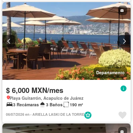
Departamento
$ 6,000 MXN/mes
Playa Guitarrón, Acapulco de Juárez
3 Recámaras
3 Baños
190 m²
06/07/2026 en - ARIELLA LASKI DE LA TORRE