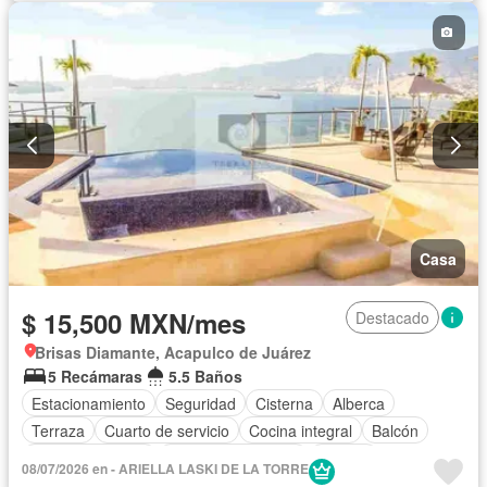
Recámara con closet
Vista panorámica
Caseta de vigilancia
Wifi
Permite niños
Permite mascotas
Completamente amueblado
Casa
$ 15,500 MXN/mes
Destacado
Brisas Diamante, Acapulco de Juárez
5 Recámaras
5.5 Baños
Estacionamiento
Seguridad
Cisterna
Alberca
Terraza
Cuarto de servicio
Cocina integral
Balcón
Cocina equipada
Aire acondicionado
Jacuzzi
08/07/2026 en - ARIELLA LASKI DE LA TORRE
Televisión por cable
Recámara con closet