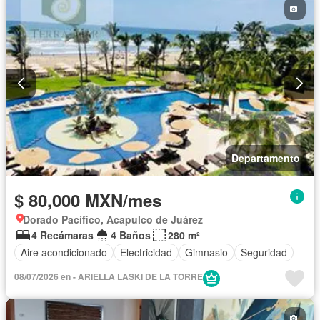
Departamento
$ 80,000 MXN/mes
Dorado Pacífico, Acapulco de Juárez
4 Recámaras
4 Baños
280 m²
Aire acondicionado
Electricidad
Gimnasio
Seguridad
08/07/2026 en - ARIELLA LASKI DE LA TORRE