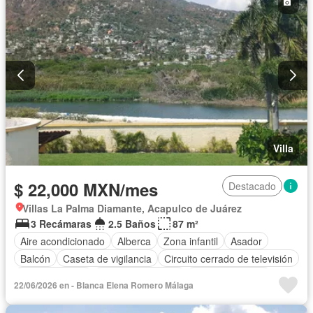
Caseta de vigilancia
Permite mascotas
Permite niños
Completamente amueblado
Villa
$ 22,000 MXN/mes
Destacado
Villas La Palma Diamante, Acapulco de Juárez
3 Recámaras
2.5 Baños
87 m²
Aire acondicionado
Alberca
Zona infantil
Asador
Balcón
Caseta de vigilancia
Circuito cerrado de televisión
Cocina integral
Cuarto de servicio
Estacionamiento
22/06/2026 en - Blanca Elena Romero Málaga
Jardín
Azotea
Seguridad
Terraza
Vista panorámica
Sin amueblar