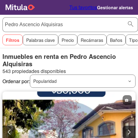
Tus favoritos
Gestionar alertas
Filtros
Palabras clave
Precio
Recámaras
Baños
Tipo
Inmuebles en renta en Pedro Ascencio
Alquisiras
543 propiedades disponibles
Ordenar por:
Popularidad