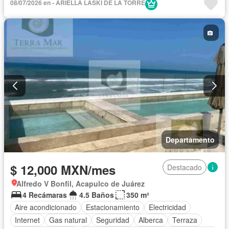
08/07/2026 en - ARIELLA LASKI DE LA TORRE
Acceso para personas con discapacidad
Cocina equipada
Zona infantil
Sala polivalente
Agua
Cancha de tenis
Recámara con closet
Caseta de vigilancia
Wifi
Permite niños
Completamente amueblado
Departamento
$ 12,000 MXN/mes
Destacado
Alfredo V Bonfil, Acapulco de Juárez
4 Recámaras
4.5 Baños
350 m²
Aire acondicionado
Estacionamiento
Electricidad
Internet
Gas natural
Seguridad
Alberca
Terraza