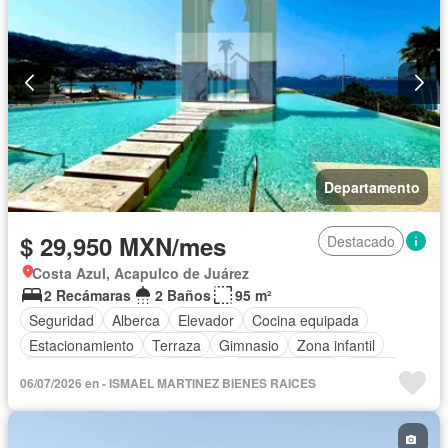
Departamento
$ 29,950 MXN/mes
Destacado
Costa Azul, Acapulco de Juárez
2 Recámaras
2 Baños
95 m²
Seguridad
Alberca
Elevador
Cocina equipada
Estacionamiento
Terraza
Gimnasio
Zona infantil
Aire acondicionado
Cisterna
Cocina integral
Balcón
06/07/2026 en - ISMAEL MARTINEZ BIENES RAICES
Acceso para personas con discapacidad
Sala polivalente
Circuito cerrado de televisión
Electricidad
Cuarto de Limpieza
Agua
Jacuzzi
Gas natural