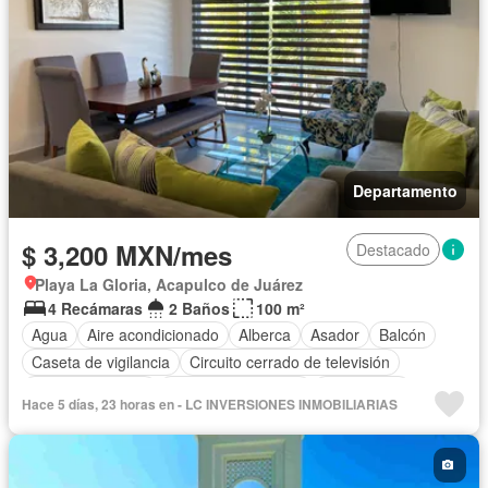
Departamento
$ 3,200 MXN/mes
Destacado
Playa La Gloria, Acapulco de Juárez
4 Recámaras
2 Baños
100 m²
Agua
Aire acondicionado
Alberca
Asador
Balcón
Caseta de vigilancia
Circuito cerrado de televisión
Cocina equipada
Cuarto de Limpieza
Electricidad
Hace 5 días, 23 horas en - LC INVERSIONES INMOBILIARIAS
Estacionamiento
Gas natural
Internet
Jardín
Recámara con closet
Seguridad
Terraza
Permite niños
Solo familias
Completamente amueblado