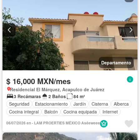
Asador
Vista panorámica
Recámara con closet
Caseta de vigilancia
Conserje
Completamente amueblado
Departamento
$ 16,000 MXN/mes
Residencial El Márquez, Acapulco de Juárez
3 Recámaras
2 Baños
84 m²
Seguridad
Estacionamiento
Jardín
Cisterna
Alberca
Cocina integral
Balcón
Cocina equipada
Internet
Aire acondicionado
Circuito cerrado de televisión
06/07/2026 en - LAM PROERTIES MÉXICO Aséeweee
Electricidad
Agua
Cuarto de Limpieza
Vista panorámica
Recámara con closet
Wifi