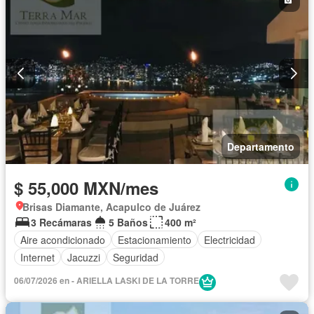
Departamento
$ 55,000 MXN/mes
Brisas Diamante, Acapulco de Juárez
3 Recámaras
5 Baños
400 m²
Aire acondicionado
Estacionamiento
Electricidad
Internet
Jacuzzi
Seguridad
06/07/2026 en - ARIELLA LASKI DE LA TORRE