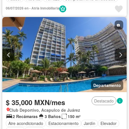
06/07/2026 en - Atria Inmobiliaria
Departamento
$ 35,000 MXN/mes
Destacado
Club Deportivo, Acapulco de Juárez
2 Recámaras
3 Baños
150 m²
Aire acondicionado
Estacionamiento
Jardín
Elevador