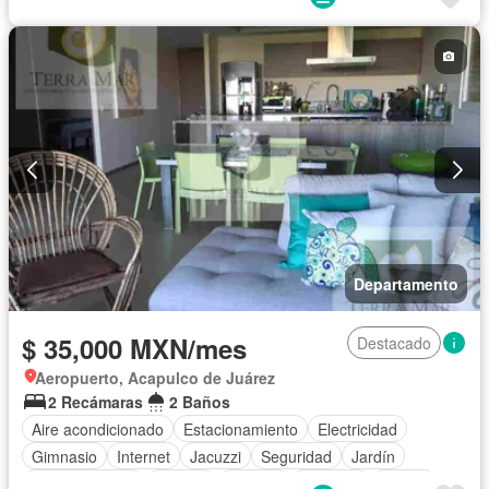
Televisión por cable
Recámara con closet
Caseta de vigilancia
Vista panorámica
Wifi
Permite mascotas
Permite niños
Completamente amueblado
Departamento
$ 35,000 MXN/mes
Destacado
Aeropuerto, Acapulco de Juárez
2 Recámaras
2 Baños
Aire acondicionado
Estacionamiento
Electricidad
Gimnasio
Internet
Jacuzzi
Seguridad
Jardín
Cocina integral
Alberca
Terraza
Elevador
Balcón