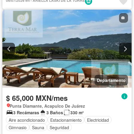
06/07/2026 en - ARIELLA LASKI DE LA TORRE
Departamento
$ 65,000 MXN/mes
Punta Diamante, Acapulco De Juárez
3 Recámaras
3 Baños
330 m²
Aire acondicionado
Estacionamiento
Electricidad
Gimnasio
Sauna
Seguridad