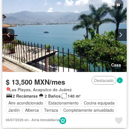
Casa
$ 13,500 MXN/mes
Destacado
Las Playas, Acapulco de Juárez
2 Recámaras
2 Baños
140 m²
Aire acondicionado
Estacionamiento
Cocina equipada
Jardín
Alberca
Terraza
Completamente amueblado
06/07/2026 en - Atria Inmobiliaria