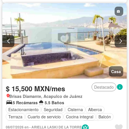
Recámara con closet
Vista panorámica
Caseta de vigilancia
Wifi
Permite niños
Permite mascotas
Completamente amueblado
Casa
$ 15,500 MXN/mes
Destacado
Brisas Diamante, Acapulco de Juárez
5 Recámaras
5.5 Baños
Estacionamiento
Seguridad
Cisterna
Alberca
Terraza
Cuarto de servicio
Cocina integral
Balcón
Cocina equipada
Aire acondicionado
Jacuzzi
08/07/2026 en - ARIELLA LASKI DE LA TORRE