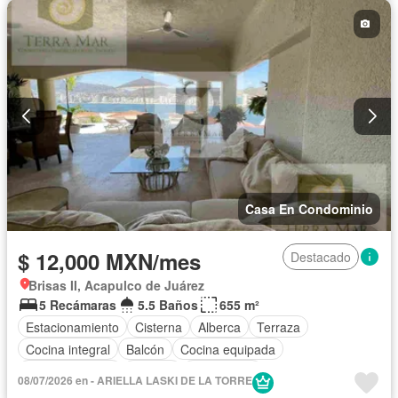
Casa En Condominio
$ 12,000 MXN/mes
Destacado
Brisas II, Acapulco de Juárez
5 Recámaras
5.5 Baños
655 m²
Estacionamiento
Cisterna
Alberca
Terraza
Cocina integral
Balcón
Cocina equipada
Sala polivalente
Internet
Electricidad
08/07/2026 en - ARIELLA LASKI DE LA TORRE
Aire acondicionado
Televisión por cable