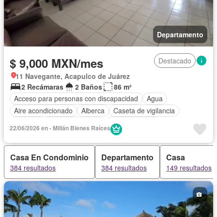
Departamento
$ 9,000 MXN/mes
Destacado
11 Navegante, Acapulco de Juárez
2 Recámaras
2 Baños
86 m²
Acceso para personas con discapacidad
Agua
Aire acondicionado
Alberca
Caseta de vigilancia
Cisterna
Cocina equipada
Cocina integral
22/06/2026 en - Millán Bienes Raíces
Cuarto de Limpieza
Electricidad
Estacionamiento
Jardín
Recámara con closet
Seguridad
Zonas verdes
Casa En Condominio
Departamento
Casa
Permite mascotas
Permite niños
384 resultados
384 resultados
149 resultados
Completamente amueblado