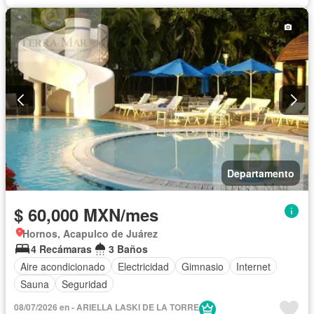
Departamento
$ 60,000 MXN/mes
Hornos, Acapulco de Juárez
4 Recámaras
3 Baños
Aire acondicionado
Electricidad
Gimnasio
Internet
Sauna
Seguridad
08/07/2026 en - ARIELLA LASKI DE LA TORRE