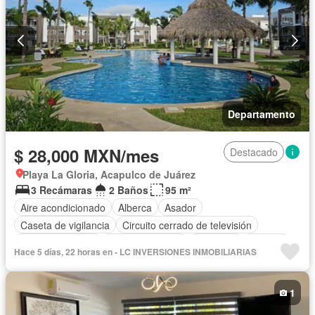
Departamento
$ 28,000 MXN/mes
Destacado
Playa La Gloria, Acapulco de Juárez
3 Recámaras
2 Baños
95 m²
Aire acondicionado
Alberca
Asador
Caseta de vigilancia
Circuito cerrado de televisión
Cocina equipada
Estacionamiento
Gimnasio
Internet
Hace 5 días, 22 horas en - LC INVERSIONES INMOBILIARIAS
Jardín
Sala polivalente
Seguridad
Permite niños
Solo familias
Completamente amueblado
1