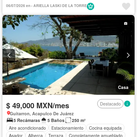
Cuarto de servicio
Acceso para personas con discapacidad
06/07/2026 en - ARIELLA LASKI DE LA TORRE
Balcón
Gimnasio
Elevador
Cocina integral
Cisterna
Jardín
Cocina equipada
Zona infantil
Sala polivalente
Jacuzzi
Agua
Televisión por cable
Cancha de tenis
Vista panorámica
Recámara con closet
Caseta de vigilancia
Wifi
Sauna
Permite niños
Completamente amueblado
Casa
$ 49,000 MXN/mes
Destacado
Guitarron, Acapulco De Juárez
5 Recámaras
5 Baños
250 m²
Aire acondicionado
Estacionamiento
Cocina equipada
Asador
Alberca
Terraza
Completamente amueblado