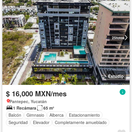
25
fotos
Estudio
$ 16,000 MXN/mes
Pantepec, Yucatán
1 Recámara
65 m²
Balcón
Gimnasio
Alberca
Estacionamiento
Seguridad
Elevador
Completamente amueblado