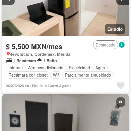
Estudio
$ 5,500 MXN/mes
Destacado
Revolución, Cordemex, Mérida
1 Recámara
1 Baño
Internet
Aire acondicionado
Electricidad
Agua
Recámara con closet
Wifi
Parcialmente amueblado
06/07/2026 en - Eira de la Garza Aguilar