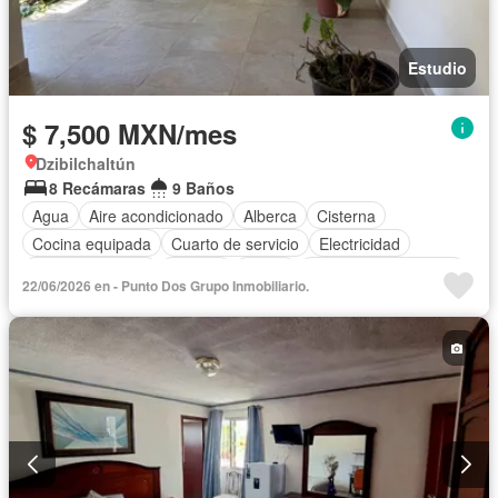
Estudio
$ 7,500 MXN/mes
Dzibilchaltún
8 Recámaras
9 Baños
Agua
Aire acondicionado
Alberca
Cisterna
Cocina equipada
Cuarto de servicio
Electricidad
Estacionamiento
Internet
Jardín
Recámara con closet
22/06/2026 en - Punto Dos Grupo Inmobiliario.
Televisión por cable
Terraza
Vista panorámica
Wifi
Zonas verdes
Completamente amueblado