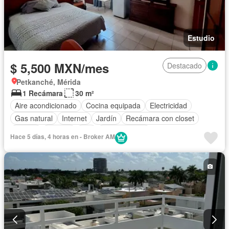
Estudio
$ 5,500 MXN/mes
Destacado
Petkanché, Mérida
1 Recámara
30 m²
Aire acondicionado
Cocina equipada
Electricidad
Gas natural
Internet
Jardín
Recámara con closet
Azotea
Terraza
Wifi
Zonas verdes
Hace 5 días, 4 horas en - Broker AM
Completamente amueblado