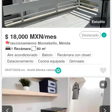
Estudio
$ 18,000 MXN/mes
Destacado
Fraccionamiento Montebello, Mérida
1 Recámara
80 m²
Aire acondicionado
Balcón
Recámara con closet
Estacionamiento
Cocina equipada
Gimnasio
Portero automático
Internet
Elevador
Sala polivalente
06/07/2026 en - Grath bienes raices
Azotea
Cuarto de servicio
Alberca
Terraza
Televisión por cable
Completamente amueblado