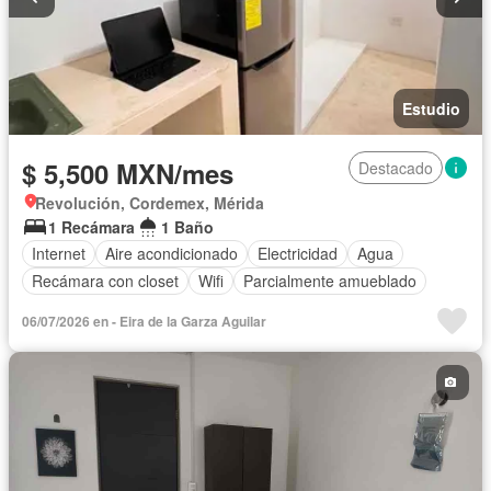
Estudio
$ 5,500 MXN/mes
Destacado
Revolución, Cordemex, Mérida
1 Recámara
1 Baño
Internet
Aire acondicionado
Electricidad
Agua
Recámara con closet
Wifi
Parcialmente amueblado
06/07/2026 en - Eira de la Garza Aguilar