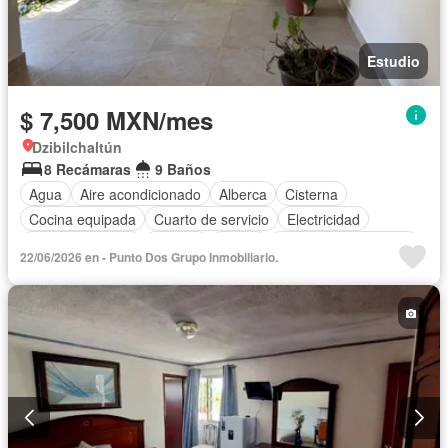
Estudio
$ 7,500 MXN/mes
Dzibilchaltún
8 Recámaras
9 Baños
Agua
Aire acondicionado
Alberca
Cisterna
Cocina equipada
Cuarto de servicio
Electricidad
Estacionamiento
Internet
Jardín
Recámara con closet
22/06/2026 en - Punto Dos Grupo Inmobiliario.
Televisión por cable
Terraza
Vista panorámica
Wifi
Zonas verdes
Completamente amueblado