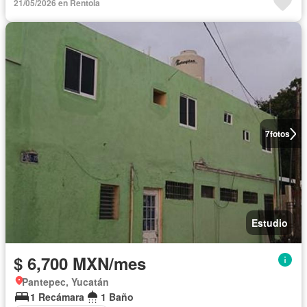
21/05/2026 en Rentola
7
fotos
Estudio
$ 6,700 MXN/mes
Pantepec, Yucatán
1 Recámara
1 Baño