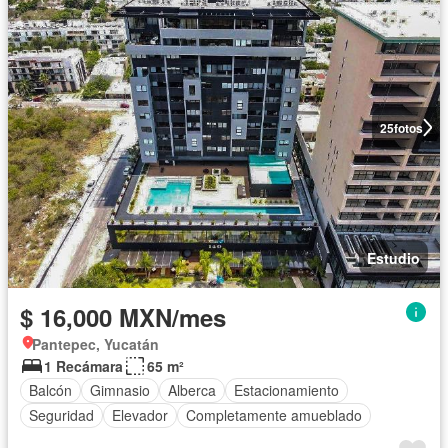
25
fotos
Estudio
$ 16,000 MXN/mes
Pantepec, Yucatán
1 Recámara
65 m²
Balcón
Gimnasio
Alberca
Estacionamiento
Seguridad
Elevador
Completamente amueblado