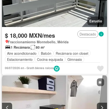
Estudio
$ 18,000 MXN/mes
Destacado
Fraccionamiento Montebello, Mérida
1 Recámara
80 m²
Aire acondicionado
Balcón
Recámara con closet
Estacionamiento
Cocina equipada
Gimnasio
Portero automático
Internet
Elevador
Sala polivalente
06/07/2026 en - Grath bienes raices
Azotea
Cuarto de servicio
Alberca
Terraza
Televisión por cable
Completamente amueblado