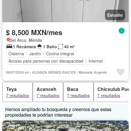
Estudio
$ 8,500 MXN/mes
Del Arco, Mérida
1 Recámara
1 Baño
40 m²
Cisterna
Jardín
Cocina integral
Acceso para personas con discapacidad
Internet
Circuito cerrado de televisión
Electricidad
06/07/2026 en - ALIANZA BIENES RAICES - Manuela Argente
Aire acondicionado
Agua
Gas natural
Recámara con closet
Caseta de vigilancia
Zonas verdes
Teya
Acanceh
Baca
Chicxulub Pue
Wifi
Completamente amueblado
7 resultados
7 resultados
7 resultados
7 resultados
Hemos ampliado tu búsqueda y creemos que estas
propiedades te podrían interesar