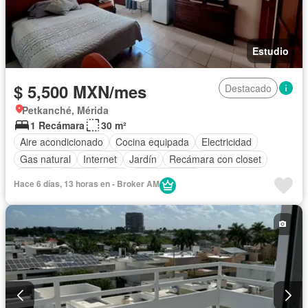
Estudio
$ 5,500 MXN/mes
Destacado
Petkanché, Mérida
1 Recámara
30 m²
Aire acondicionado
Cocina equipada
Electricidad
Gas natural
Internet
Jardín
Recámara con closet
Azotea
Terraza
Wifi
Zonas verdes
Hace 6 días, 13 horas en - Broker AM
Completamente amueblado