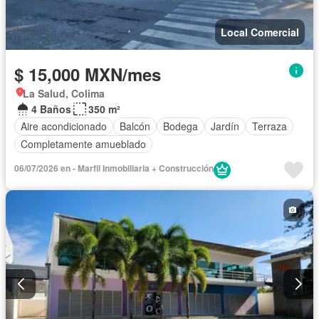
Local Comercial
$ 15,000 MXN/mes
La Salud, Colima
4 Baños
350 m²
Aire acondicionado
Balcón
Bodega
Jardín
Terraza
Completamente amueblado
06/07/2026 en - Marfil Inmobiliaria + Construcción