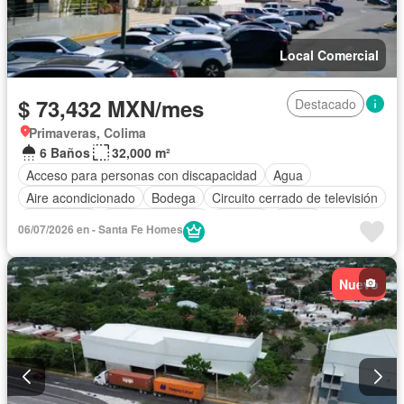
Local Comercial
$ 73,432 MXN/mes
Destacado
Primaveras, Colima
6 Baños
32,000 m²
Acceso para personas con discapacidad
Agua
Aire acondicionado
Bodega
Circuito cerrado de televisión
Electricidad
Estacionamiento
Internet
Jardín
06/07/2026 en - Santa Fe Homes
Seguridad
Terraza
Wifi
Nuevo