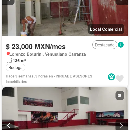
Local Comercial
$ 23,000 MXN/mes
Destacado
Lorenzo Boturini, Venustiano Carranza
136 m²
Bodega
Hace 3 semanas, 3 horas en - INRUABE ASESORES
Inmobiliarios