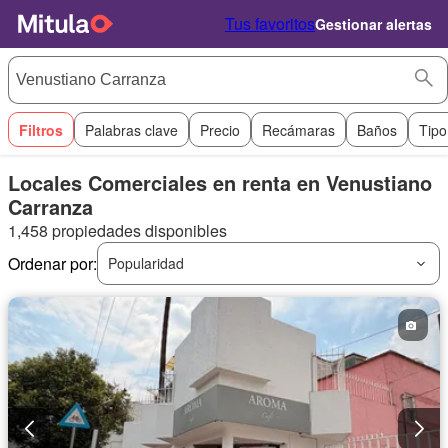
Tus favoritos
Gestionar alertas
Filtros
Palabras clave
Precio
Recámaras
Baños
Tipo
Locales Comerciales en renta en Venustiano
Carranza
1,458 propiedades disponibles
Ordenar por:
Popularidad