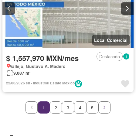
Local Comercial
$ 1,557,970 MXN/mes
Destacado
Vallejo, Gustavo A. Madero
9,087 m²
22/06/2026 en - Industrial Estate Mexico
1
2
3
4
5