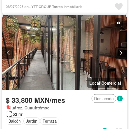
08/07/2026 en - YTT GROUP Torres Inmobiliaria
Local Comercial
$ 33,800 MXN/mes
Destacado
Juárez, Cuauhtémoc
52 m²
Balcón
Jardín
Terraza