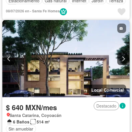
Estacionamiento
Gas natural
Internet
Jardín
Terraza
Wifi
08/07/2026 en - Santa Fe Homes
Local Comercial
$ 640 MXN/mes
Destacado
Santa Catarina, Coyoacán
6 Baños
514 m²
Sin amueblar