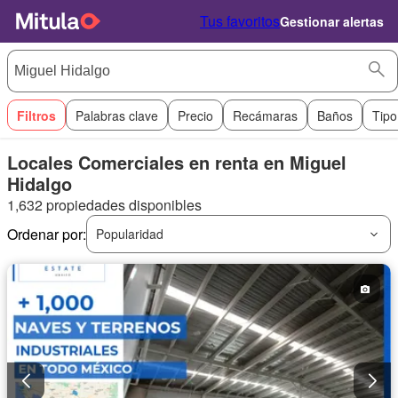
Tus favoritos
Gestionar alertas
Filtros
Palabras clave
Precio
Recámaras
Baños
Tipo
Locales Comerciales en renta en Miguel
Hidalgo
1,632 propiedades disponibles
Ordenar por:
Popularidad