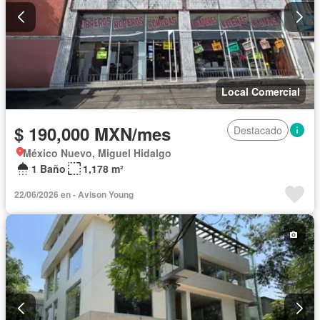
Local Comercial
$ 190,000 MXN/mes
Destacado
México Nuevo, Miguel Hidalgo
1 Baño
1,178 m²
22/06/2026 en - Avison Young