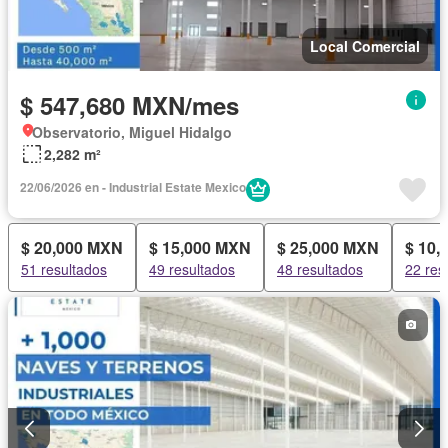
Local Comercial
$ 547,680 MXN/mes
Observatorio, Miguel Hidalgo
2,282 m²
22/06/2026 en - Industrial Estate Mexico
$ 20,000 MXN
$ 15,000 MXN
$ 25,000 MXN
$ 10,
51 resultados
49 resultados
48 resultados
22 res