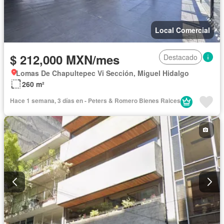
Local Comercial
$ 212,000 MXN/mes
Destacado
Lomas De Chapultepec Vi Sección, Miguel Hidalgo
260 m²
Hace 1 semana, 3 días en - Peters & Romero Bienes Raices