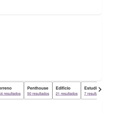
erreno
Penthouse
Edificio
Estudio
44 resultados
50 resultados
21 resultados
7 resultados