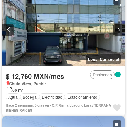
Local Comercial
$ 12,760 MXN/mes
Destacado
Chula Vista, Puebla
66 m²
Agua
Bodega
Electricidad
Estacionamiento
Hace 2 semanas, 6 días en - C.P. Gema LLaguno Lara / TERRANA
BIENES RAÍCES