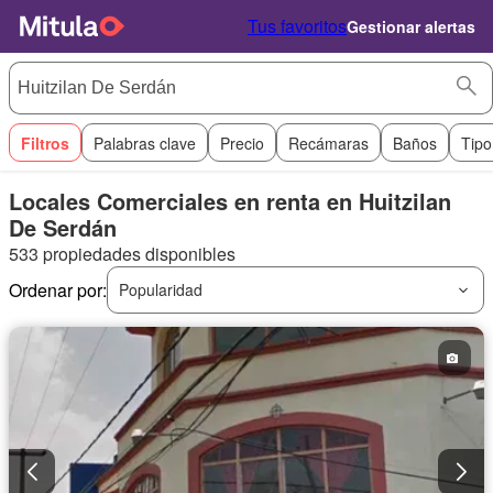
Tus favoritos
Gestionar alertas
Filtros
Palabras clave
Precio
Recámaras
Baños
Tipo
Locales Comerciales en renta en Huitzilan
De Serdán
533 propiedades disponibles
Ordenar por:
Popularidad