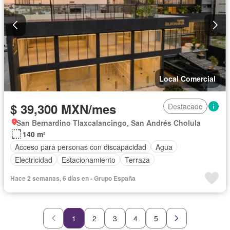
Local Comercial
$ 39,300 MXN/mes
Destacado
San Bernardino Tlaxcalancingo, San Andrés Cholula
140 m²
Acceso para personas con discapacidad
Agua
Electricidad
Estacionamiento
Terraza
Hace 2 semanas, 6 días en - Grupo España
1
2
3
4
5