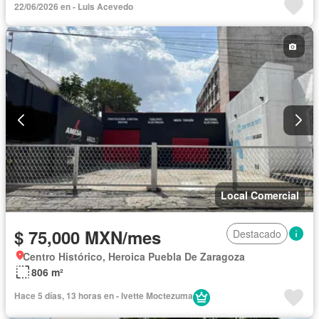
22/06/2026 en - Luis Acevedo
Local Comercial
$ 75,000 MXN/mes
Destacado
Centro Histórico, Heroica Puebla De Zaragoza
806 m²
Hace 5 días, 13 horas en - Ivette Moctezuma