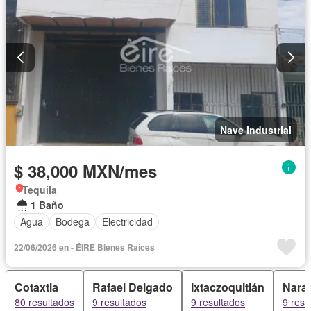
Nave Industrial
$ 38,000 MXN/mes
Tequila
1 Baño
Agua
Bodega
Electricidad
22/06/2026 en - ÉIRE Bienes Raíces
Cotaxtla
Rafael Delgado
Ixtaczoquitlán
Naran
80 resultados
9 resultados
9 resultados
9 resu