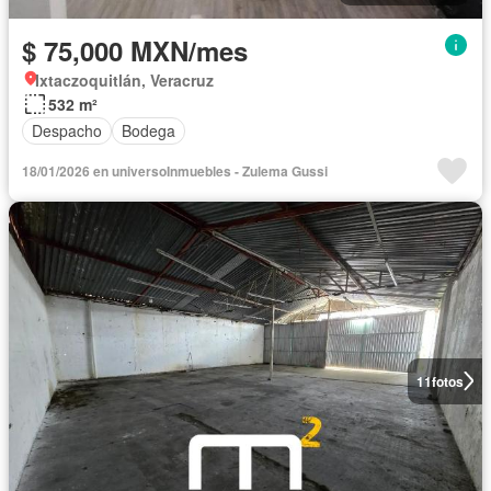
$ 75,000 MXN/mes
Ixtaczoquitlán, Veracruz
532 m²
Despacho
Bodega
18/01/2026 en universoInmuebles - Zulema Gussi
11
fotos