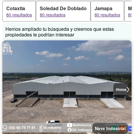
Cotaxtla
Soledad De Doblado
Jamapa
Ma
80 resultados
80 resultados
80 resultados
80 
Hemos ampliado tu búsqueda y creemos que estas
propiedades te podrían interesar
4
fotos
Nave Industrial