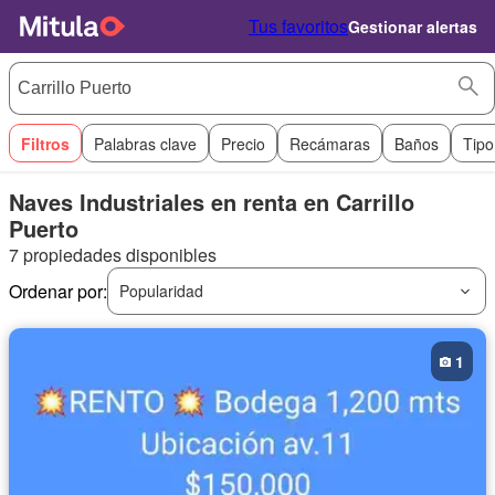
Tus favoritos
Gestionar alertas
Filtros
Palabras clave
Precio
Recámaras
Baños
Tipo
Naves Industriales en renta en Carrillo
Puerto
7 propiedades disponibles
Ordenar por:
Popularidad
1