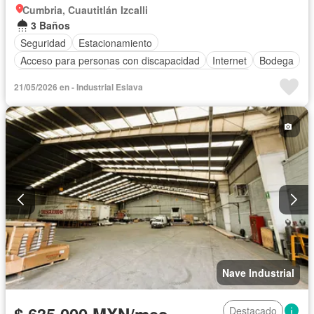
Cumbria, Cuautitlán Izcalli
3 Baños
Seguridad
Estacionamiento
Acceso para personas con discapacidad
Internet
Bodega
Aire acondicionado
Circuito cerrado de televisión
21/05/2026 en - Industrial Eslava
Electricidad
Agua
Calefacción
Gas natural
Wifi
Nave Industrial
$ 635,000 MXN/mes
Destacado