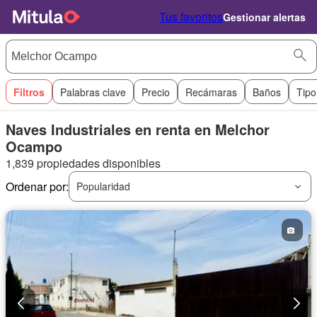
Tus favoritos
Gestionar alertas
Filtros
Palabras clave
Precio
Recámaras
Baños
Tipo
Naves Industriales en renta en Melchor
Ocampo
1,839 propiedades disponibles
Ordenar por:
Popularidad