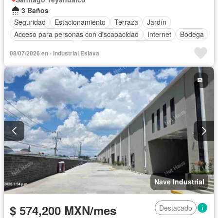
3 Baños
Seguridad
Estacionamiento
Terraza
Jardín
Acceso para personas con discapacidad
Internet
Bodega
Aire acondicionado
Circuito cerrado de televisión
08/07/2026 en - Industrial Eslava
Electricidad
Agua
Gas natural
Wifi
Nave Industrial
$ 574,200 MXN/mes
Destacado