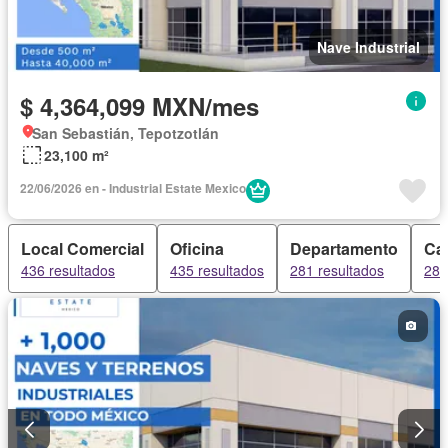
Nave Industrial
$ 4,364,099 MXN/mes
San Sebastián, Tepotzotlán
23,100 m²
22/06/2026 en - Industrial Estate Mexico
Local Comercial
Oficina
Departamento
Ca
436 resultados
435 resultados
281 resultados
281