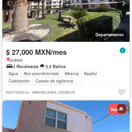
Departamento
$ 27,000 MXN/mes
Juárez
2 Recámaras
2.5 Baños
Agua
Aire acondicionado
Alberca
Asador
Calefacción
Caseta de vigilancia
Circuito cerrado de televisión
Cisterna
Cocina equipada
06/07/2026 en - INMOBILIARIA LESSIEUR
Cocina integral
Cuarto de Limpieza
Cuarto de servicio
Electricidad
Estacionamiento
Gas natural
Gimnasio
Nuevo
Jacuzzi
Jardín
Recámara con closet
Sauna
Seguridad
Televisión por cable
Terraza
Zonas verdes
Completamente amueblado