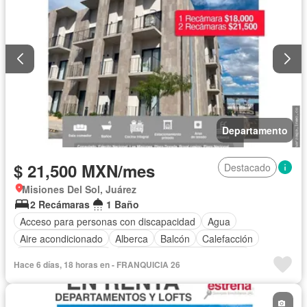
Departamento
$ 21,500 MXN/mes
Destacado
Misiones Del Sol, Juárez
2 Recámaras
1 Baño
Acceso para personas con discapacidad
Agua
Aire acondicionado
Alberca
Balcón
Calefacción
Caseta de vigilancia
Circuito cerrado de televisión
Hace 6 días, 18 horas en - FRANQUICIA 26
Cocina equipada
Cocina integral
Electricidad
Elevador
Estacionamiento
Gas natural
Recámara con closet
Seguridad
Terraza
Vista panorámica
Wifi