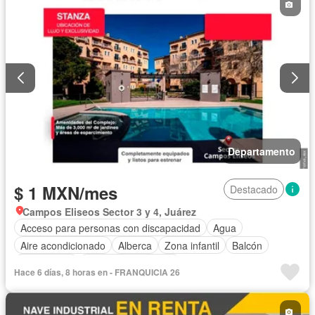
Internet
Recámara con closet
Seguridad
Vista panorámica
Wifi
Sin amueblar
Departamento
$ 1 MXN/mes
Destacado
Campos Eliseos Sector 3 y 4, Juárez
Acceso para personas con discapacidad
Agua
Aire acondicionado
Alberca
Zona infantil
Balcón
Calefacción
Caseta de vigilancia
Hace 6 días, 8 horas en - FRANQUICIA 26
Circuito cerrado de televisión
Cocina equipada
Cocina integral
Cuarto de servicio
Electricidad