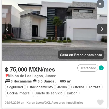
Casa en Fraccionamiento
$ 75,000 MXN/mes
Destacado
Misión de Los Lagos, Juárez
3 Recámaras
3.5 Baños
605 m²
Seguridad
Estacionamiento
Jardín
Cisterna
Terraza
Cocina integral
Cuarto de servicio
Balcón
Cocina equipada
Aire acondicionado
06/07/2026 en - Karen Loera/GKL Asesores Inmobiliarios
Circuito cerrado de televisión
Electricidad
Jacuzzi