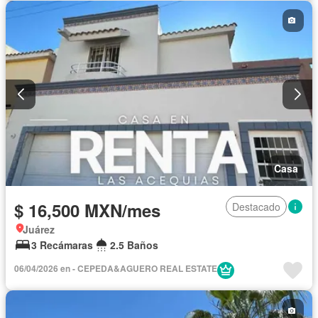
Agua
Calefacción
Gas natural
Vista panorámica
Recámara con closet
Caseta de vigilancia
Conserje
Permite niños
Completamente amueblado
Casa
$ 16,500 MXN/mes
Destacado
Juárez
3 Recámaras
2.5 Baños
06/04/2026 en - CEPEDA&AGUERO REAL ESTATE