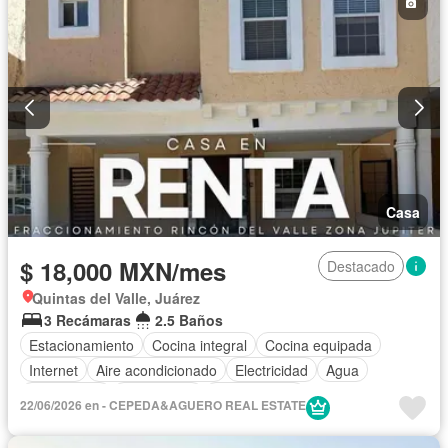
Casa
$ 18,000 MXN/mes
Destacado
Quintas del Valle, Juárez
3 Recámaras
2.5 Baños
Estacionamiento
Cocina integral
Cocina equipada
Internet
Aire acondicionado
Electricidad
Agua
Gas natural
Calefacción
Sin amueblar
22/06/2026 en - CEPEDA&AGUERO REAL ESTATE