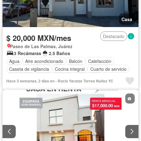
Casa
$ 20,000 MXN/mes
Destacado
Paseo de Las Palmas, Juárez
3 Recámaras
2.5 Baños
Agua
Aire acondicionado
Balcón
Calefacción
Caseta de vigilancia
Cocina integral
Cuarto de servicio
Electricidad
Estacionamiento
Gas natural
Hace 3 semanas, 2 días en - Rocio Yaratze Torres Nuñez YC
Recámara con closet
Seguridad
Zonas verdes
Permite mascotas
Permite niños
Solo familias
Sin amueblar