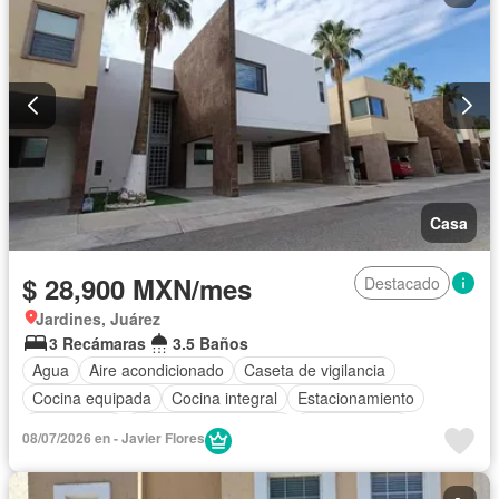
Casa
$ 28,900 MXN/mes
Destacado
Jardines, Juárez
3 Recámaras
3.5 Baños
Agua
Aire acondicionado
Caseta de vigilancia
Cocina equipada
Cocina integral
Estacionamiento
Gas natural
Recámara con closet
Zonas verdes
08/07/2026 en - Javier Flores
Sin amueblar