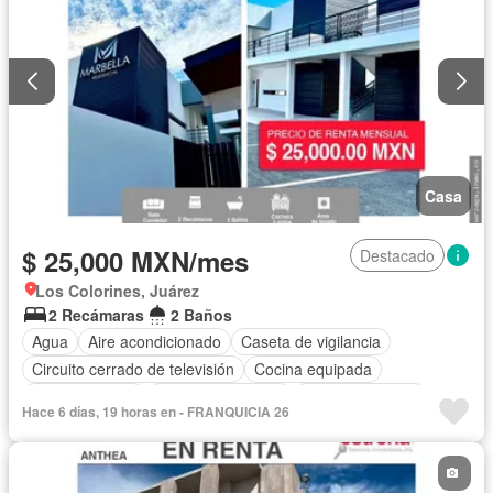
Casa
$ 25,000 MXN/mes
Destacado
Los Colorines, Juárez
2 Recámaras
2 Baños
Agua
Aire acondicionado
Caseta de vigilancia
Circuito cerrado de televisión
Cocina equipada
Cocina integral
Cuarto de servicio
Estacionamiento
Hace 6 días, 19 horas en - FRANQUICIA 26
Gas natural
Recámara con closet
Seguridad
Sin amueblar