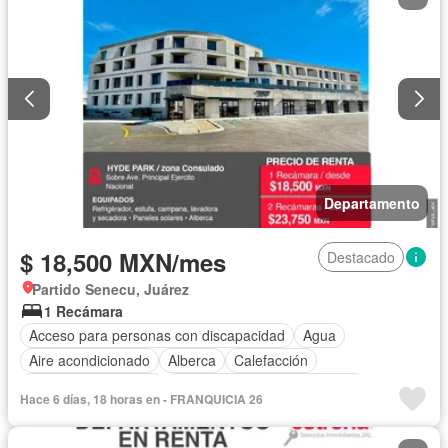
Zonas verdes
Departamento
$ 18,500 MXN/mes
Destacado
Partido Senecu, Juárez
1 Recámara
Acceso para personas con discapacidad
Agua
Aire acondicionado
Alberca
Calefacción
Caseta de vigilancia
Circuito cerrado de televisión
Hace 6 días, 18 horas en - FRANQUICIA 26
Cocina equipada
Cocina integral
Cuarto de servicio
Electricidad
Elevador
Estacionamiento
Gas natural