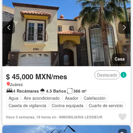
Casa
$ 45,000 MXN/mes
Destacado
Juárez
4 Recámaras
4.5 Baños
366 m²
Agua
Aire acondicionado
Asador
Calefacción
Caseta de vigilancia
Cocina equipada
Cuarto de servicio
Electricidad
Estacionamiento
Gas natural
Hace 3 semanas, 18 horas en - INMOBILIARIA LESSIEUR
Recámara con closet
Permite niños
Sin amueblar