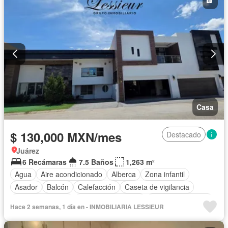
Casa
$ 130,000 MXN/mes
Destacado
Juárez
6 Recámaras
7.5 Baños
1,263 m²
Agua
Aire acondicionado
Alberca
Zona infantil
Asador
Balcón
Calefacción
Caseta de vigilancia
Cocina equipada
Cuarto de Limpieza
Cuarto de servicio
Hace 2 semanas, 1 día en - INMOBILIARIA LESSIEUR
Electricidad
Estacionamiento
Gas natural
Jardín
Recámara con closet
Seguridad
Terraza
Zonas verdes