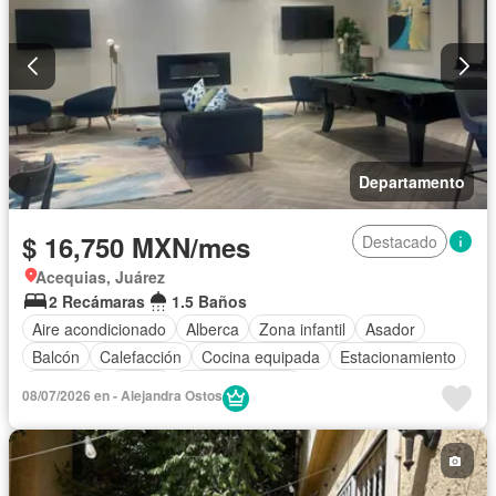
Departamento
$ 16,750 MXN/mes
Destacado
Acequias, Juárez
2 Recámaras
1.5 Baños
Aire acondicionado
Alberca
Zona infantil
Asador
Balcón
Calefacción
Cocina equipada
Estacionamiento
Gimnasio
Jardín
Sala polivalente
08/07/2026 en - Alejandra Ostos