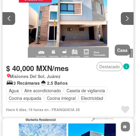
Casa
$ 40,000 MXN/mes
Destacado
Misiones Del Sol, Juárez
3 Recámaras
2.5 Baños
Agua
Aire acondicionado
Caseta de vigilancia
Cocina equipada
Cocina integral
Electricidad
Estacionamiento
Gas natural
Jardín
Hace 6 días, 19 horas en - FRANQUICIA 26
Recámara con closet
Parcialmente amueblado