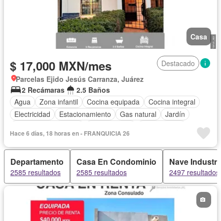
Casa
$ 17,000 MXN/mes
Destacado
Parcelas Ejido Jesús Carranza, Juárez
2 Recámaras
2.5 Baños
Agua
Zona infantil
Cocina equipada
Cocina integral
Electricidad
Estacionamiento
Gas natural
Jardín
Recámara con closet
Zonas verdes
Sin amueblar
Hace 6 días, 18 horas en - FRANQUICIA 26
Departamento
Casa En Condominio
Nave Industri
2585 resultados
2585 resultados
2497 resultados