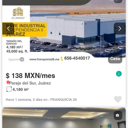
Elevador
Estacionamiento
Gas natural
Gimnasio
Internet
Recámara con closet
Seguridad
Televisión por cable
Terraza
Vista panorámica
Wifi
Zonas verdes
Completamente amueblado
Casa
$ 138 MXN/mes
Paraje del Sur, Juárez
4,180 m²
Hace 1 semana, 5 días en - FRANQUICIA 26