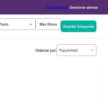
Tus favoritos
Gestionar alertas
Más filtros
Precio
Guardar búsqueda
Ordenar por:
Popularidad