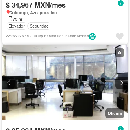
$ 34,967 MXN/mes
Coltongo, Azcapotzalco
73 m²
Elevador
Seguridad
22/06/2026 en - Luxury Habitat Real Estate Mexico
Oficina