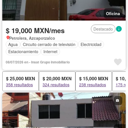
Oficina
$ 19,000 MXN/mes
Destacado
Petrolera, Azcapotzalco
Agua
Circuito cerrado de televisión
Electricidad
Estacionamiento
Internet
08/07/2026 en - Insat Grupo Inmobiliario
$ 25,000 MXN
$ 20,000 MXN
$ 15,000 MXN
$ 10,
358 resultados
324 resultados
238 resultados
175 re